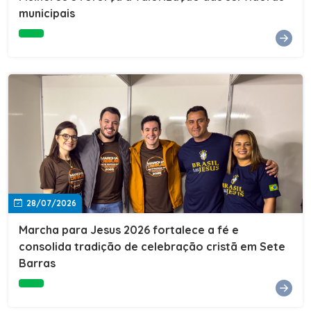
Cultura, Esporte e Lazer, Paulo Thomas, prestigiou os
municipais
formandos e destacou a importância da educação como
ferramenta de transformação social. "A educação abre
portas, transforma histórias e cria oportunidades. A
retomada e a ampliação da EJA representam um
compromisso da nossa gestão com a inclusão,
oferecendo a jovens e adultos a oportunidade de
concluir seus estudos e construir um futuro melhor.
Cada certificado entregue simboliza esforço,
determinação e a certeza de que investir em educação
é investir no desenvolvimento de Sete Barras."A
Prefeitura de Sete Barras também agradeceu ao SESI,
parceiro fundamental na retomada e ampliação da
Educação de Jovens e Adultos, aos professores, à
equipe da Secretaria Municipal de Educação e a todos
os profissionais que contribuíram para que esse
28/07/2026
importante projeto voltasse a transformar a vida de
dezenas de famílias.
Marcha para Jesus 2026 fortalece a fé e
consolida tradição de celebração cristã em Sete
Barras