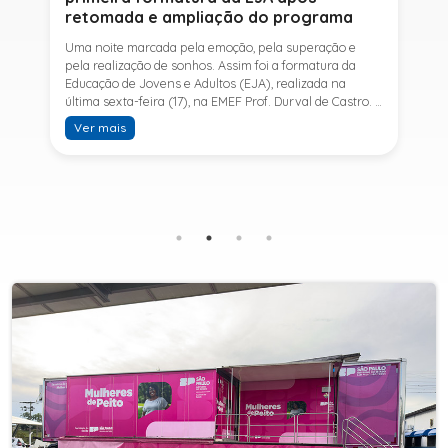
retomada e ampliação do programa
Uma noite marcada pela emoção, pela superação e
pela realização de sonhos. Assim foi a formatura da
Educação de Jovens e Adultos (EJA), realizada na
última sexta-feira (17), na EMEF Prof. Durval de Castro. A
cerimônia celebrou a conclusão dos estudos de 53
Ver mais
alunos e entrou para a história ao marcar a primeira
formatura do Ensino Fundamental II e do Ensino Médio
desde a retomada e ampliação da modalidade no
município.A retomada da EJA foi viabilizada por meio
da parceria entre a Prefeitura de Sete Barras, por
intermédio da Secretaria Municipal de Educação, e o
SESI, ampliando o acesso à educação e oferecendo uma
nova oportunidade para jovens e adultos que decidiram
retomar os estudos.A última turma da Educação de
Jovens e Adultos formada pelo município foi em 2016,
contemplando apenas o Ensino Fundamental I (1º ao 5º
ano). Após nove anos, a modalidade voltou a ser
oferecida em Sete Barras e, a partir de agosto de 2025,
passou por uma importante ampliação. Em parceria
com o SESI, a Prefeitura passou a disponibilizar também
o Ensino Fundamental II (6º ao 9º ano) e o Ensino
Médio, ampliando significativamente as oportunidades
para que jovens e adultos concluam sua formação.A