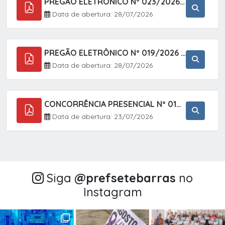
PREGÃO ELETRÔNICO Nº 023/2026 - AQUISIÇÃO DE ENXOVAL INFANTIL, EM ATENDIMENTO À SECRETARIA MUNICIPAL DE EDUCAÇÃO, ATRAVÉS DO SISTEMA DE REGISTRO DE PREÇOS (SRP).
Data de abertura: 28/07/2026
PREGÃO ELETRÔNICO Nº 019/2026 - CONTRATAÇÃO DE EMPRESA ESPECIALIZADA PARA A PRESTAÇÃO DE SERVIÇOS VETERINÁRIOS CLÍNICOS E CIRÚRGICOS, COM FOCO EM AÇÕES DE SAÚDE PÚBLICA, BEM-ESTAR ANIMAL E CONTROLE POPULACIONAL ÉTICO DE CÃES E GATOS, EM ATENDIMENTO À
Data de abertura: 28/07/2026
CONCORRÊNCIA PRESENCIAL Nº 018/2026 - PAVIMENTAÇÃO ASFÁLTICA NO BAIRRO VOTUPOCA ? ESTRADA DA RAPOSA, NO MUNICÍPIO DE SETE BARRAS/SP
Data de abertura: 23/07/2026
Siga
@‌prefsetebarras
no
Instagram