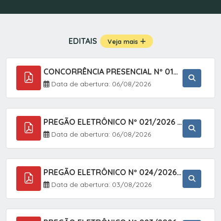
EDITAIS
Veja mais
CONCORRÊNCIA PRESENCIAL Nº 019/2025 - PAVIMENTAÇÃO ASFÁLTICA EM TRECHO DA RUA 2 NO BAIRRO VILA SOARES NO MUNICÍPIO DE SETE BARRAS/SP.
Data de abertura: 06/08/2026
PREGÃO ELETRÔNICO Nº 021/2026 - AQUISIÇÃO DE CONTENTORES E CARRINHOS, DESTINADOS A COLETIVA E MANEJO DE RESÍDUOS SÓLIDOS, ATRAVÉS DO SISTEMA DE REGISTRO DE PREÇOS (SRP)
Data de abertura: 06/08/2026
PREGÃO ELETRÔNICO Nº 024/2026 - AQUISIÇÃO DE GÁS MEDICINAL TIPO OXIGÊNIO (1,00 M3, 3,00 M3 E 10,00 M3), EM ATENDIMENTO À SECRETARIA MUNICIPAL DE SAÚDE, ATRAVÉS DO SISTEMA DE REGISTRO DE PREÇOS (SRP)
Data de abertura: 03/08/2026