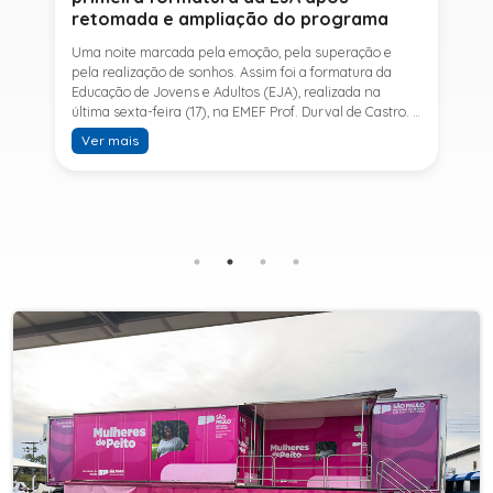
retomada e ampliação do programa
Uma noite marcada pela emoção, pela superação e
pela realização de sonhos. Assim foi a formatura da
Educação de Jovens e Adultos (EJA), realizada na
última sexta-feira (17), na EMEF Prof. Durval de Castro. A
cerimônia celebrou a conclusão dos estudos de 53
Ver mais
alunos e entrou para a história ao marcar a primeira
formatura do Ensino Fundamental II e do Ensino Médio
desde a retomada e ampliação da modalidade no
município.A retomada da EJA foi viabilizada por meio
da parceria entre a Prefeitura de Sete Barras, por
intermédio da Secretaria Municipal de Educação, e o
SESI, ampliando o acesso à educação e oferecendo uma
nova oportunidade para jovens e adultos que decidiram
retomar os estudos.A última turma da Educação de
Jovens e Adultos formada pelo município foi em 2016,
contemplando apenas o Ensino Fundamental I (1º ao 5º
ano). Após nove anos, a modalidade voltou a ser
oferecida em Sete Barras e, a partir de agosto de 2025,
passou por uma importante ampliação. Em parceria
com o SESI, a Prefeitura passou a disponibilizar também
o Ensino Fundamental II (6º ao 9º ano) e o Ensino
Médio, ampliando significativamente as oportunidades
para que jovens e adultos concluam sua formação.A