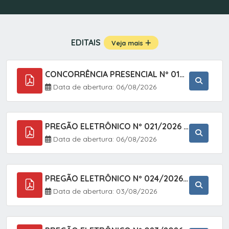
EDITAIS
Veja mais
CONCORRÊNCIA PRESENCIAL Nº 019/2025 - PAVIMENTAÇÃO ASFÁLTICA EM TRECHO DA RUA 2 NO BAIRRO VILA SOARES NO MUNICÍPIO DE SETE BARRAS/SP.
Data de abertura: 06/08/2026
PREGÃO ELETRÔNICO Nº 021/2026 - AQUISIÇÃO DE CONTENTORES E CARRINHOS, DESTINADOS A COLETIVA E MANEJO DE RESÍDUOS SÓLIDOS, ATRAVÉS DO SISTEMA DE REGISTRO DE PREÇOS (SRP)
Data de abertura: 06/08/2026
PREGÃO ELETRÔNICO Nº 024/2026 - AQUISIÇÃO DE GÁS MEDICINAL TIPO OXIGÊNIO (1,00 M3, 3,00 M3 E 10,00 M3), EM ATENDIMENTO À SECRETARIA MUNICIPAL DE SAÚDE, ATRAVÉS DO SISTEMA DE REGISTRO DE PREÇOS (SRP)
Data de abertura: 03/08/2026