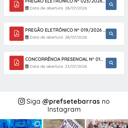
PREGÃO ELETRÔNICO Nº 023/2026 - AQUISIÇÃO DE ENXOVAL INFANTIL, EM ATENDIMENTO À SECRETARIA MUNICIPAL DE EDUCAÇÃO, ATRAVÉS DO SISTEMA DE REGISTRO DE PREÇOS (SRP).
Data de abertura: 28/07/2026
PREGÃO ELETRÔNICO Nº 019/2026 - CONTRATAÇÃO DE EMPRESA ESPECIALIZADA PARA A PRESTAÇÃO DE SERVIÇOS VETERINÁRIOS CLÍNICOS E CIRÚRGICOS, COM FOCO EM AÇÕES DE SAÚDE PÚBLICA, BEM-ESTAR ANIMAL E CONTROLE POPULACIONAL ÉTICO DE CÃES E GATOS, EM ATENDIMENTO À
Data de abertura: 28/07/2026
CONCORRÊNCIA PRESENCIAL Nº 018/2026 - PAVIMENTAÇÃO ASFÁLTICA NO BAIRRO VOTUPOCA ? ESTRADA DA RAPOSA, NO MUNICÍPIO DE SETE BARRAS/SP
Data de abertura: 23/07/2026
Siga
@‌prefsetebarras
no
Instagram