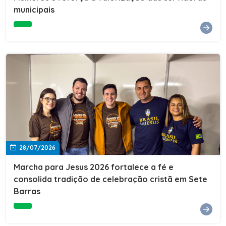
Cultura, Esporte e Lazer, Paulo Thomas, prestigiou os
municipais
formandos e destacou a importância da educação como
ferramenta de transformação social. "A educação abre
portas, transforma histórias e cria oportunidades. A
retomada e a ampliação da EJA representam um
compromisso da nossa gestão com a inclusão,
oferecendo a jovens e adultos a oportunidade de
concluir seus estudos e construir um futuro melhor.
Cada certificado entregue simboliza esforço,
determinação e a certeza de que investir em educação
é investir no desenvolvimento de Sete Barras."A
Prefeitura de Sete Barras também agradeceu ao SESI,
parceiro fundamental na retomada e ampliação da
Educação de Jovens e Adultos, aos professores, à
equipe da Secretaria Municipal de Educação e a todos
os profissionais que contribuíram para que esse
28/07/2026
importante projeto voltasse a transformar a vida de
dezenas de famílias.
Marcha para Jesus 2026 fortalece a fé e
consolida tradição de celebração cristã em Sete
Barras