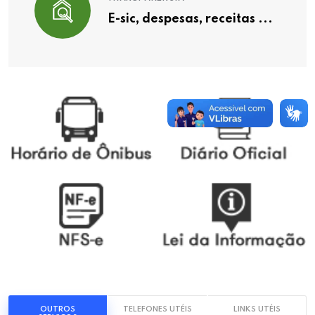
E-sic, despesas, receitas ...
OUTROS
TELEFONES UTÉIS
LINKS UTÉIS