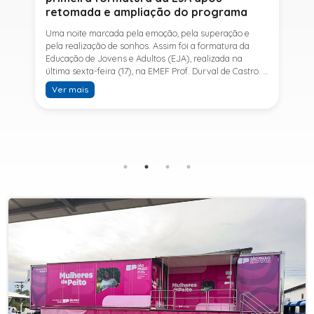
retomada e ampliação do programa
Uma noite marcada pela emoção, pela superação e
pela realização de sonhos. Assim foi a formatura da
Educação de Jovens e Adultos (EJA), realizada na
última sexta-feira (17), na EMEF Prof. Durval de Castro. A
cerimônia celebrou a conclusão dos estudos de 53
Ver mais
alunos e entrou para a história ao marcar a primeira
formatura do Ensino Fundamental II e do Ensino Médio
desde a retomada e ampliação da modalidade no
município.A retomada da EJA foi viabilizada por meio
da parceria entre a Prefeitura de Sete Barras, por
intermédio da Secretaria Municipal de Educação, e o
SESI, ampliando o acesso à educação e oferecendo uma
nova oportunidade para jovens e adultos que decidiram
retomar os estudos.A última turma da Educação de
Jovens e Adultos formada pelo município foi em 2016,
contemplando apenas o Ensino Fundamental I (1º ao 5º
ano). Após nove anos, a modalidade voltou a ser
oferecida em Sete Barras e, a partir de agosto de 2025,
passou por uma importante ampliação. Em parceria
com o SESI, a Prefeitura passou a disponibilizar também
o Ensino Fundamental II (6º ao 9º ano) e o Ensino
Médio, ampliando significativamente as oportunidades
para que jovens e adultos concluam sua formação.A