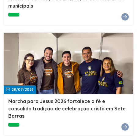
Cultura, Esporte e Lazer, Paulo Thomas, prestigiou os
municipais
formandos e destacou a importância da educação como
ferramenta de transformação social. "A educação abre
portas, transforma histórias e cria oportunidades. A
retomada e a ampliação da EJA representam um
compromisso da nossa gestão com a inclusão,
oferecendo a jovens e adultos a oportunidade de
concluir seus estudos e construir um futuro melhor.
Cada certificado entregue simboliza esforço,
determinação e a certeza de que investir em educação
é investir no desenvolvimento de Sete Barras."A
Prefeitura de Sete Barras também agradeceu ao SESI,
parceiro fundamental na retomada e ampliação da
Educação de Jovens e Adultos, aos professores, à
equipe da Secretaria Municipal de Educação e a todos
os profissionais que contribuíram para que esse
28/07/2026
importante projeto voltasse a transformar a vida de
dezenas de famílias.
Marcha para Jesus 2026 fortalece a fé e
consolida tradição de celebração cristã em Sete
Barras