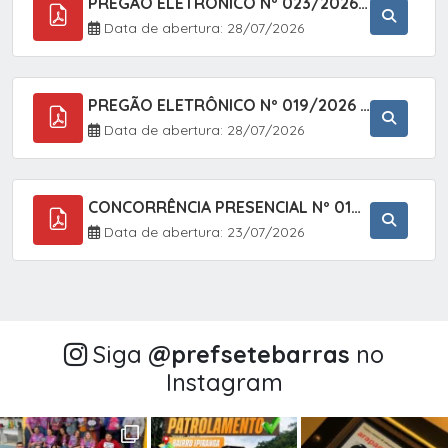
PREGÃO ELETRÔNICO Nº 023/2026 - AQUISIÇÃO DE ENXOVAL INFANTIL, EM ATENDIMENTO À SECRETARIA MUNICIPAL DE EDUCAÇÃO, ATRAVÉS DO SISTEMA DE REGISTRO DE PREÇOS (SRP).
Data de abertura: 28/07/2026
PREGÃO ELETRÔNICO Nº 019/2026 - CONTRATAÇÃO DE EMPRESA ESPECIALIZADA PARA A PRESTAÇÃO DE SERVIÇOS VETERINÁRIOS CLÍNICOS E CIRÚRGICOS, COM FOCO EM AÇÕES DE SAÚDE PÚBLICA, BEM-ESTAR ANIMAL E CONTROLE POPULACIONAL ÉTICO DE CÃES E GATOS, EM ATENDIMENTO À
Data de abertura: 28/07/2026
CONCORRÊNCIA PRESENCIAL Nº 018/2026 - PAVIMENTAÇÃO ASFÁLTICA NO BAIRRO VOTUPOCA ? ESTRADA DA RAPOSA, NO MUNICÍPIO DE SETE BARRAS/SP
Data de abertura: 23/07/2026
Siga
@‌prefsetebarras
no
Instagram