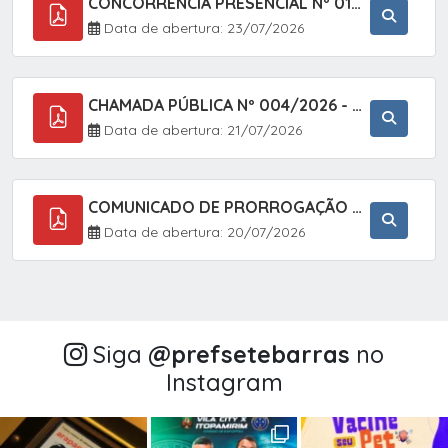
CONCORRÊNCIA PRESENCIAL Nº 018/2026 - PAVIMENTAÇÃO ASFÁLTICA NO BAIRRO VOTUPOCA ? ESTRADA DA RAPOSA, NO MUNICÍPIO DE SETE BARRAS/SP
Data de abertura: 23/07/2026
CHAMADA PÚBLICA Nº 004/2026 - AQUISIÇÃO DE GÊNEROS ALIMENTÍCIOS DA AGRICULTURA FAMILIAR PARA ALIMENTAÇÃO ESCOLAR COM DISPENSA DE LICITAÇÃO, LEI N.º 11.947, DE 16/07/2009, RESOLUÇÃO N.º 26 DO FNDE, DE 17/06/2013 E ALTERAÇÕES E A LEI FEDERAL Nº 14.133/
Data de abertura: 21/07/2026
COMUNICADO DE PRORROGAÇÃO DE PRAZO DO CHAMAMENTO PÚBLICO Nº 005/2026 - FOMENTO À EXECUÇÃO DE AÇÕES CULTURAIS (APOIO DIRETO SELEÇÃO DE PROJETOS PARA FIRMAR TERMO DE EXECUÇÃO CULTURAL COM RECURSOS DA POLÍTICA NACIONAL ALDIR BLANC DE FOMENTO À CULTURA
Data de abertura: 20/07/2026
Siga
@‌prefsetebarras
no
Instagram