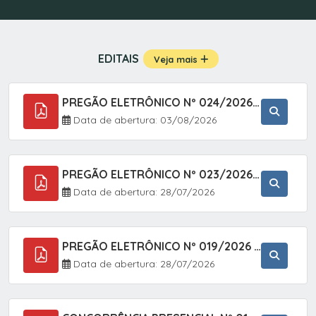
EDITAIS
Veja mais
PREGÃO ELETRÔNICO Nº 024/2026 - AQUISIÇÃO DE GÁS MEDICINAL TIPO OXIGÊNIO (1,00 M3, 3,00 M3 E 10,00 M3), EM ATENDIMENTO À SECRETARIA MUNICIPAL DE SAÚDE, ATRAVÉS DO SISTEMA DE REGISTRO DE PREÇOS (SRP)
Data de abertura: 03/08/2026
PREGÃO ELETRÔNICO Nº 023/2026 - AQUISIÇÃO DE ENXOVAL INFANTIL, EM ATENDIMENTO À SECRETARIA MUNICIPAL DE EDUCAÇÃO, ATRAVÉS DO SISTEMA DE REGISTRO DE PREÇOS (SRP).
Data de abertura: 28/07/2026
PREGÃO ELETRÔNICO Nº 019/2026 - ONTRATAÇÃO DE EMPRESA ESPECIALIZADA PARA A PRESTAÇÃO DE SERVIÇOS VETERINÁRIOS CLÍNICOS E CIRÚRGICOS, COM FOCO EM AÇÕES DE SAÚDE PÚBLICA, BEM-ESTAR ANIMAL E CONTROLE POPULACIONAL ÉTICO DE CÃES E GATOS, EM ATENDIMENTO À
Data de abertura: 28/07/2026