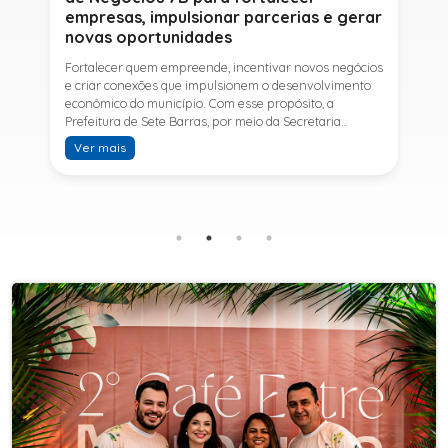
empresas, impulsionar parcerias e gerar
novas oportunidades
Fortalecer quem empreende, incentivar novos negócios
e criar conexões que impulsionem o desenvolvimento
econômico do município. Com esse propósito, a
Prefeitura de Sete Barras, por meio da Secretaria
Municipal de Turismo e Desenvolvimento Econômico,
Ver mais
promove na próxima terça-feira (11) a Rede de Negócios
7B, um encontro voltado a empresários,
empreendedores e profissionais que desejam ampliar
conhecimentos, estabelecer parcerias e identificar
novas oportunidades de crescimento.A programação
contará com a palestra de Tiago Ferreira, especialista
em técnicas de vendas para o setor de
telecomunicações e fundador da empresa Seu
Consultor, que compartilhará estratégias para
aumentar resultados, fortalecer relacionamentos
comerciais e ampliar as oportunidades de
negócios.Para a Secretária Municipal de Turismo e
Desenvolvimento Econômico, Edna Carvalho, a Rede de
Negócios 7B representa mais uma iniciativa da gestão
do Prefeito Ítalo Costa para fortalecer o
empreendedorismo e incentivar o crescimento das
empresas locais. "O Prefeito Ítalo Costa incentiva a