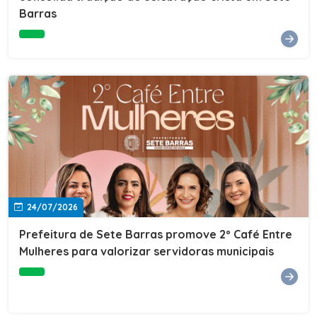
Barras
e do Instituto de Desenvolvimento Profissional
(IDEP).SERVIÇORede de Negócios 7BData: 11 de agosto
(terça-feira)Horário: 18h30Local: Rua Dr. Júlio Prestes,
692 – Centro – Sete Barras/SPPalestrante: Tiago
Ferreira – Especialista em técnicas de vendas Telecom e
fundador da empresa Seu Consultor.Inscrições: FAÇA
AQUI
24/07/2026
Prefeitura de Sete Barras promove 2º Café Entre
Mulheres para valorizar servidoras municipais