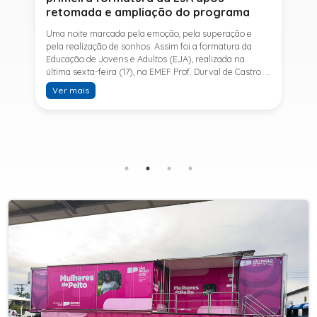
retomada e ampliação do programa
Uma noite marcada pela emoção, pela superação e
pela realização de sonhos. Assim foi a formatura da
Educação de Jovens e Adultos (EJA), realizada na
última sexta-feira (17), na EMEF Prof. Durval de Castro. A
cerimônia celebrou a conclusão dos estudos de 53
Ver mais
alunos e entrou para a história ao marcar a primeira
formatura do Ensino Fundamental II e do Ensino Médio
desde a retomada e ampliação da modalidade no
município.A retomada da EJA foi viabilizada por meio
da parceria entre a Prefeitura de Sete Barras, por
intermédio da Secretaria Municipal de Educação, e o
SESI, ampliando o acesso à educação e oferecendo uma
nova oportunidade para jovens e adultos que decidiram
retomar os estudos.A última turma da Educação de
Jovens e Adultos formada pelo município foi em 2016,
contemplando apenas o Ensino Fundamental I (1º ao 5º
ano). Após nove anos, a modalidade voltou a ser
oferecida em Sete Barras e, a partir de agosto de 2025,
passou por uma importante ampliação. Em parceria
com o SESI, a Prefeitura passou a disponibilizar também
o Ensino Fundamental II (6º ao 9º ano) e o Ensino
Médio, ampliando significativamente as oportunidades
para que jovens e adultos concluam sua formação.A