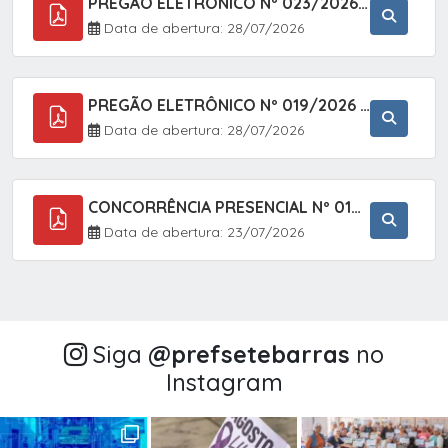
PREGÃO ELETRÔNICO Nº 023/2026 - AQUISIÇÃO DE ENXOVAL INFANTIL, EM ATENDIMENTO À SECRETARIA MUNICIPAL DE EDUCAÇÃO, ATRAVÉS DO SISTEMA DE REGISTRO DE PREÇOS (SRP).
Data de abertura: 28/07/2026
PREGÃO ELETRÔNICO Nº 019/2026 - CONTRATAÇÃO DE EMPRESA ESPECIALIZADA PARA A PRESTAÇÃO DE SERVIÇOS VETERINÁRIOS CLÍNICOS E CIRÚRGICOS, COM FOCO EM AÇÕES DE SAÚDE PÚBLICA, BEM-ESTAR ANIMAL E CONTROLE POPULACIONAL ÉTICO DE CÃES E GATOS, EM ATENDIMENTO À
Data de abertura: 28/07/2026
CONCORRÊNCIA PRESENCIAL Nº 018/2026 - PAVIMENTAÇÃO ASFÁLTICA NO BAIRRO VOTUPOCA ? ESTRADA DA RAPOSA, NO MUNICÍPIO DE SETE BARRAS/SP
Data de abertura: 23/07/2026
Siga
@‌prefsetebarras
no
Instagram