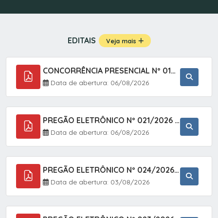
EDITAIS
Veja mais
CONCORRÊNCIA PRESENCIAL Nº 019/2025 - PAVIMENTAÇÃO ASFÁLTICA EM TRECHO DA RUA 2 NO BAIRRO VILA SOARES NO MUNICÍPIO DE SETE BARRAS/SP.
Data de abertura: 06/08/2026
PREGÃO ELETRÔNICO Nº 021/2026 - AQUISIÇÃO DE CONTENTORES E CARRINHOS, DESTINADOS A COLETIVA E MANEJO DE RESÍDUOS SÓLIDOS, ATRAVÉS DO SISTEMA DE REGISTRO DE PREÇOS (SRP)
Data de abertura: 06/08/2026
PREGÃO ELETRÔNICO Nº 024/2026 - AQUISIÇÃO DE GÁS MEDICINAL TIPO OXIGÊNIO (1,00 M3, 3,00 M3 E 10,00 M3), EM ATENDIMENTO À SECRETARIA MUNICIPAL DE SAÚDE, ATRAVÉS DO SISTEMA DE REGISTRO DE PREÇOS (SRP)
Data de abertura: 03/08/2026