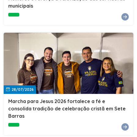
Cultura, Esporte e Lazer, Paulo Thomas, prestigiou os
municipais
formandos e destacou a importância da educação como
ferramenta de transformação social. "A educação abre
portas, transforma histórias e cria oportunidades. A
retomada e a ampliação da EJA representam um
compromisso da nossa gestão com a inclusão,
oferecendo a jovens e adultos a oportunidade de
concluir seus estudos e construir um futuro melhor.
Cada certificado entregue simboliza esforço,
determinação e a certeza de que investir em educação
é investir no desenvolvimento de Sete Barras."A
Prefeitura de Sete Barras também agradeceu ao SESI,
parceiro fundamental na retomada e ampliação da
Educação de Jovens e Adultos, aos professores, à
equipe da Secretaria Municipal de Educação e a todos
os profissionais que contribuíram para que esse
28/07/2026
importante projeto voltasse a transformar a vida de
dezenas de famílias.
Marcha para Jesus 2026 fortalece a fé e
consolida tradição de celebração cristã em Sete
Barras