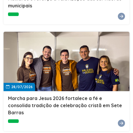
Cultura, Esporte e Lazer, Paulo Thomas, prestigiou os
municipais
formandos e destacou a importância da educação como
ferramenta de transformação social. "A educação abre
portas, transforma histórias e cria oportunidades. A
retomada e a ampliação da EJA representam um
compromisso da nossa gestão com a inclusão,
oferecendo a jovens e adultos a oportunidade de
concluir seus estudos e construir um futuro melhor.
Cada certificado entregue simboliza esforço,
determinação e a certeza de que investir em educação
é investir no desenvolvimento de Sete Barras."A
Prefeitura de Sete Barras também agradeceu ao SESI,
parceiro fundamental na retomada e ampliação da
Educação de Jovens e Adultos, aos professores, à
equipe da Secretaria Municipal de Educação e a todos
os profissionais que contribuíram para que esse
28/07/2026
importante projeto voltasse a transformar a vida de
dezenas de famílias.
Marcha para Jesus 2026 fortalece a fé e
consolida tradição de celebração cristã em Sete
Barras