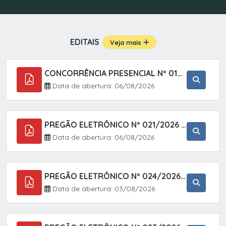
EDITAIS
Veja mais
CONCORRÊNCIA PRESENCIAL Nº 019/2025 - PAVIMENTAÇÃO ASFÁLTICA EM TRECHO DA RUA 2 NO BAIRRO VILA SOARES NO MUNICÍPIO DE SETE BARRAS/SP.
Data de abertura: 06/08/2026
PREGÃO ELETRÔNICO Nº 021/2026 - AQUISIÇÃO DE CONTENTORES E CARRINHOS, DESTINADOS A COLETIVA E MANEJO DE RESÍDUOS SÓLIDOS, ATRAVÉS DO SISTEMA DE REGISTRO DE PREÇOS (SRP)
Data de abertura: 06/08/2026
PREGÃO ELETRÔNICO Nº 024/2026 - AQUISIÇÃO DE GÁS MEDICINAL TIPO OXIGÊNIO (1,00 M3, 3,00 M3 E 10,00 M3), EM ATENDIMENTO À SECRETARIA MUNICIPAL DE SAÚDE, ATRAVÉS DO SISTEMA DE REGISTRO DE PREÇOS (SRP)
Data de abertura: 03/08/2026