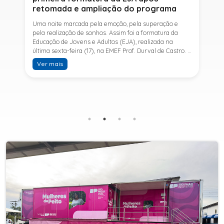
retomada e ampliação do programa
Uma noite marcada pela emoção, pela superação e
pela realização de sonhos. Assim foi a formatura da
Educação de Jovens e Adultos (EJA), realizada na
última sexta-feira (17), na EMEF Prof. Durval de Castro. A
cerimônia celebrou a conclusão dos estudos de 53
Ver mais
alunos e entrou para a história ao marcar a primeira
formatura do Ensino Fundamental II e do Ensino Médio
desde a retomada e ampliação da modalidade no
município.A retomada da EJA foi viabilizada por meio
da parceria entre a Prefeitura de Sete Barras, por
intermédio da Secretaria Municipal de Educação, e o
SESI, ampliando o acesso à educação e oferecendo uma
nova oportunidade para jovens e adultos que decidiram
retomar os estudos.A última turma da Educação de
Jovens e Adultos formada pelo município foi em 2016,
contemplando apenas o Ensino Fundamental I (1º ao 5º
ano). Após nove anos, a modalidade voltou a ser
oferecida em Sete Barras e, a partir de agosto de 2025,
passou por uma importante ampliação. Em parceria
com o SESI, a Prefeitura passou a disponibilizar também
o Ensino Fundamental II (6º ao 9º ano) e o Ensino
Médio, ampliando significativamente as oportunidades
para que jovens e adultos concluam sua formação.A