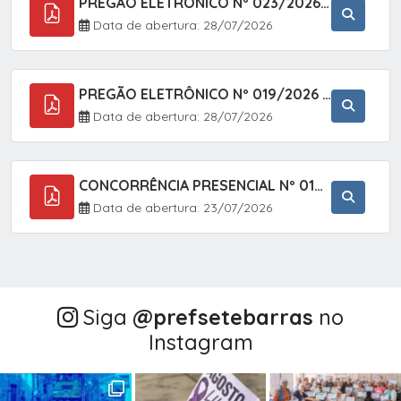
PREGÃO ELETRÔNICO Nº 023/2026 - AQUISIÇÃO DE ENXOVAL INFANTIL, EM ATENDIMENTO À SECRETARIA MUNICIPAL DE EDUCAÇÃO, ATRAVÉS DO SISTEMA DE REGISTRO DE PREÇOS (SRP).
Data de abertura: 28/07/2026
PREGÃO ELETRÔNICO Nº 019/2026 - CONTRATAÇÃO DE EMPRESA ESPECIALIZADA PARA A PRESTAÇÃO DE SERVIÇOS VETERINÁRIOS CLÍNICOS E CIRÚRGICOS, COM FOCO EM AÇÕES DE SAÚDE PÚBLICA, BEM-ESTAR ANIMAL E CONTROLE POPULACIONAL ÉTICO DE CÃES E GATOS, EM ATENDIMENTO À
Data de abertura: 28/07/2026
CONCORRÊNCIA PRESENCIAL Nº 018/2026 - PAVIMENTAÇÃO ASFÁLTICA NO BAIRRO VOTUPOCA ? ESTRADA DA RAPOSA, NO MUNICÍPIO DE SETE BARRAS/SP
Data de abertura: 23/07/2026
Siga
@‌prefsetebarras
no
Instagram