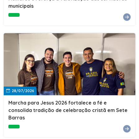
Cultura, Esporte e Lazer, Paulo Thomas, prestigiou os
municipais
formandos e destacou a importância da educação como
ferramenta de transformação social. "A educação abre
portas, transforma histórias e cria oportunidades. A
retomada e a ampliação da EJA representam um
compromisso da nossa gestão com a inclusão,
oferecendo a jovens e adultos a oportunidade de
concluir seus estudos e construir um futuro melhor.
Cada certificado entregue simboliza esforço,
determinação e a certeza de que investir em educação
é investir no desenvolvimento de Sete Barras."A
Prefeitura de Sete Barras também agradeceu ao SESI,
parceiro fundamental na retomada e ampliação da
Educação de Jovens e Adultos, aos professores, à
equipe da Secretaria Municipal de Educação e a todos
os profissionais que contribuíram para que esse
28/07/2026
importante projeto voltasse a transformar a vida de
dezenas de famílias.
Marcha para Jesus 2026 fortalece a fé e
consolida tradição de celebração cristã em Sete
Barras