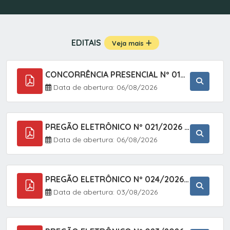
EDITAIS
Veja mais
CONCORRÊNCIA PRESENCIAL Nº 019/2025 - PAVIMENTAÇÃO ASFÁLTICA EM TRECHO DA RUA 2 NO BAIRRO VILA SOARES NO MUNICÍPIO DE SETE BARRAS/SP.
Data de abertura: 06/08/2026
PREGÃO ELETRÔNICO Nº 021/2026 - AQUISIÇÃO DE CONTENTORES E CARRINHOS, DESTINADOS A COLETIVA E MANEJO DE RESÍDUOS SÓLIDOS, ATRAVÉS DO SISTEMA DE REGISTRO DE PREÇOS (SRP)
Data de abertura: 06/08/2026
PREGÃO ELETRÔNICO Nº 024/2026 - AQUISIÇÃO DE GÁS MEDICINAL TIPO OXIGÊNIO (1,00 M3, 3,00 M3 E 10,00 M3), EM ATENDIMENTO À SECRETARIA MUNICIPAL DE SAÚDE, ATRAVÉS DO SISTEMA DE REGISTRO DE PREÇOS (SRP)
Data de abertura: 03/08/2026