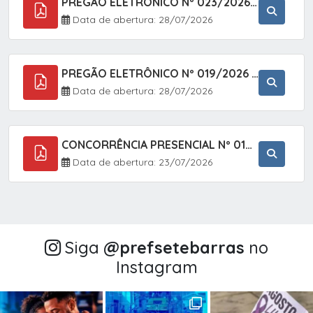
PREGÃO ELETRÔNICO Nº 023/2026 - AQUISIÇÃO DE ENXOVAL INFANTIL, EM ATENDIMENTO À SECRETARIA MUNICIPAL DE EDUCAÇÃO, ATRAVÉS DO SISTEMA DE REGISTRO DE PREÇOS (SRP).
Data de abertura: 28/07/2026
PREGÃO ELETRÔNICO Nº 019/2026 - CONTRATAÇÃO DE EMPRESA ESPECIALIZADA PARA A PRESTAÇÃO DE SERVIÇOS VETERINÁRIOS CLÍNICOS E CIRÚRGICOS, COM FOCO EM AÇÕES DE SAÚDE PÚBLICA, BEM-ESTAR ANIMAL E CONTROLE POPULACIONAL ÉTICO DE CÃES E GATOS, EM ATENDIMENTO À
Data de abertura: 28/07/2026
CONCORRÊNCIA PRESENCIAL Nº 018/2026 - PAVIMENTAÇÃO ASFÁLTICA NO BAIRRO VOTUPOCA ? ESTRADA DA RAPOSA, NO MUNICÍPIO DE SETE BARRAS/SP
Data de abertura: 23/07/2026
Siga
@‌prefsetebarras
no
Instagram