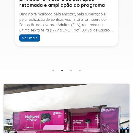
retomada e ampliação do programa
Uma noite marcada pela emoção, pela superação e
pela realização de sonhos. Assim foi a formatura da
Educação de Jovens e Adultos (EJA), realizada na
última sexta-feira (17), na EMEF Prof. Durval de Castro. A
cerimônia celebrou a conclusão dos estudos de 53
Ver mais
alunos e entrou para a história ao marcar a primeira
formatura do Ensino Fundamental II e do Ensino Médio
desde a retomada e ampliação da modalidade no
município.A retomada da EJA foi viabilizada por meio
da parceria entre a Prefeitura de Sete Barras, por
intermédio da Secretaria Municipal de Educação, e o
SESI, ampliando o acesso à educação e oferecendo uma
nova oportunidade para jovens e adultos que decidiram
retomar os estudos.A última turma da Educação de
Jovens e Adultos formada pelo município foi em 2016,
contemplando apenas o Ensino Fundamental I (1º ao 5º
ano). Após nove anos, a modalidade voltou a ser
oferecida em Sete Barras e, a partir de agosto de 2025,
passou por uma importante ampliação. Em parceria
com o SESI, a Prefeitura passou a disponibilizar também
o Ensino Fundamental II (6º ao 9º ano) e o Ensino
Médio, ampliando significativamente as oportunidades
para que jovens e adultos concluam sua formação.A