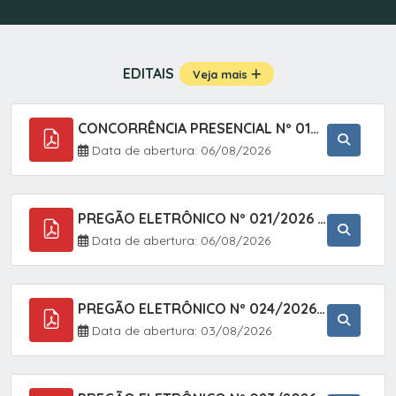
EDITAIS
Veja mais
CONCORRÊNCIA PRESENCIAL Nº 019/2025 - PAVIMENTAÇÃO ASFÁLTICA EM TRECHO DA RUA 2 NO BAIRRO VILA SOARES NO MUNICÍPIO DE SETE BARRAS/SP.
Data de abertura: 06/08/2026
PREGÃO ELETRÔNICO Nº 021/2026 - AQUISIÇÃO DE CONTENTORES E CARRINHOS, DESTINADOS A COLETIVA E MANEJO DE RESÍDUOS SÓLIDOS, ATRAVÉS DO SISTEMA DE REGISTRO DE PREÇOS (SRP)
Data de abertura: 06/08/2026
PREGÃO ELETRÔNICO Nº 024/2026 - AQUISIÇÃO DE GÁS MEDICINAL TIPO OXIGÊNIO (1,00 M3, 3,00 M3 E 10,00 M3), EM ATENDIMENTO À SECRETARIA MUNICIPAL DE SAÚDE, ATRAVÉS DO SISTEMA DE REGISTRO DE PREÇOS (SRP)
Data de abertura: 03/08/2026