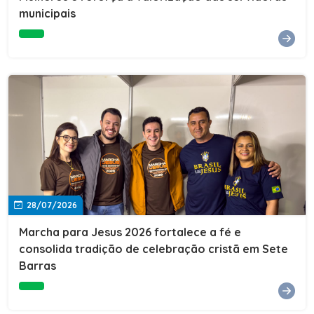
Cultura, Esporte e Lazer, Paulo Thomas, prestigiou os
municipais
formandos e destacou a importância da educação como
ferramenta de transformação social. "A educação abre
portas, transforma histórias e cria oportunidades. A
retomada e a ampliação da EJA representam um
compromisso da nossa gestão com a inclusão,
oferecendo a jovens e adultos a oportunidade de
concluir seus estudos e construir um futuro melhor.
Cada certificado entregue simboliza esforço,
determinação e a certeza de que investir em educação
é investir no desenvolvimento de Sete Barras."A
Prefeitura de Sete Barras também agradeceu ao SESI,
parceiro fundamental na retomada e ampliação da
Educação de Jovens e Adultos, aos professores, à
equipe da Secretaria Municipal de Educação e a todos
os profissionais que contribuíram para que esse
28/07/2026
importante projeto voltasse a transformar a vida de
dezenas de famílias.
Marcha para Jesus 2026 fortalece a fé e
consolida tradição de celebração cristã em Sete
Barras