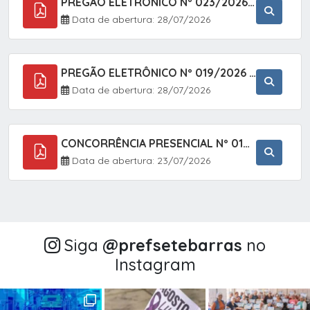
PREGÃO ELETRÔNICO Nº 023/2026 - AQUISIÇÃO DE ENXOVAL INFANTIL, EM ATENDIMENTO À SECRETARIA MUNICIPAL DE EDUCAÇÃO, ATRAVÉS DO SISTEMA DE REGISTRO DE PREÇOS (SRP).
Data de abertura: 28/07/2026
PREGÃO ELETRÔNICO Nº 019/2026 - CONTRATAÇÃO DE EMPRESA ESPECIALIZADA PARA A PRESTAÇÃO DE SERVIÇOS VETERINÁRIOS CLÍNICOS E CIRÚRGICOS, COM FOCO EM AÇÕES DE SAÚDE PÚBLICA, BEM-ESTAR ANIMAL E CONTROLE POPULACIONAL ÉTICO DE CÃES E GATOS, EM ATENDIMENTO À
Data de abertura: 28/07/2026
CONCORRÊNCIA PRESENCIAL Nº 018/2026 - PAVIMENTAÇÃO ASFÁLTICA NO BAIRRO VOTUPOCA ? ESTRADA DA RAPOSA, NO MUNICÍPIO DE SETE BARRAS/SP
Data de abertura: 23/07/2026
Siga
@‌prefsetebarras
no
Instagram