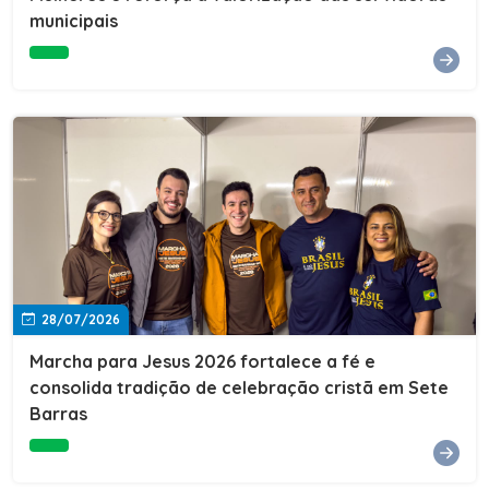
Cultura, Esporte e Lazer, Paulo Thomas, prestigiou os
municipais
formandos e destacou a importância da educação como
ferramenta de transformação social. "A educação abre
portas, transforma histórias e cria oportunidades. A
retomada e a ampliação da EJA representam um
compromisso da nossa gestão com a inclusão,
oferecendo a jovens e adultos a oportunidade de
concluir seus estudos e construir um futuro melhor.
Cada certificado entregue simboliza esforço,
determinação e a certeza de que investir em educação
é investir no desenvolvimento de Sete Barras."A
Prefeitura de Sete Barras também agradeceu ao SESI,
parceiro fundamental na retomada e ampliação da
Educação de Jovens e Adultos, aos professores, à
equipe da Secretaria Municipal de Educação e a todos
os profissionais que contribuíram para que esse
28/07/2026
importante projeto voltasse a transformar a vida de
dezenas de famílias.
Marcha para Jesus 2026 fortalece a fé e
consolida tradição de celebração cristã em Sete
Barras