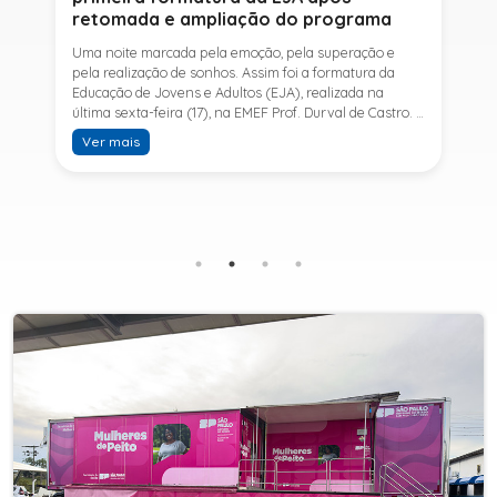
retomada e ampliação do programa
Uma noite marcada pela emoção, pela superação e
pela realização de sonhos. Assim foi a formatura da
Educação de Jovens e Adultos (EJA), realizada na
última sexta-feira (17), na EMEF Prof. Durval de Castro. A
cerimônia celebrou a conclusão dos estudos de 53
Ver mais
alunos e entrou para a história ao marcar a primeira
formatura do Ensino Fundamental II e do Ensino Médio
desde a retomada e ampliação da modalidade no
município.A retomada da EJA foi viabilizada por meio
da parceria entre a Prefeitura de Sete Barras, por
intermédio da Secretaria Municipal de Educação, e o
SESI, ampliando o acesso à educação e oferecendo uma
nova oportunidade para jovens e adultos que decidiram
retomar os estudos.A última turma da Educação de
Jovens e Adultos formada pelo município foi em 2016,
contemplando apenas o Ensino Fundamental I (1º ao 5º
ano). Após nove anos, a modalidade voltou a ser
oferecida em Sete Barras e, a partir de agosto de 2025,
passou por uma importante ampliação. Em parceria
com o SESI, a Prefeitura passou a disponibilizar também
o Ensino Fundamental II (6º ao 9º ano) e o Ensino
Médio, ampliando significativamente as oportunidades
para que jovens e adultos concluam sua formação.A