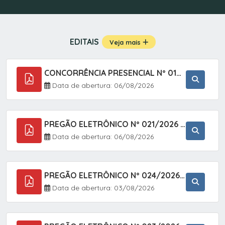
EDITAIS
Veja mais
CONCORRÊNCIA PRESENCIAL Nº 019/2025 - PAVIMENTAÇÃO ASFÁLTICA EM TRECHO DA RUA 2 NO BAIRRO VILA SOARES NO MUNICÍPIO DE SETE BARRAS/SP.
Data de abertura: 06/08/2026
PREGÃO ELETRÔNICO Nº 021/2026 - AQUISIÇÃO DE CONTENTORES E CARRINHOS, DESTINADOS A COLETIVA E MANEJO DE RESÍDUOS SÓLIDOS, ATRAVÉS DO SISTEMA DE REGISTRO DE PREÇOS (SRP)
Data de abertura: 06/08/2026
PREGÃO ELETRÔNICO Nº 024/2026 - AQUISIÇÃO DE GÁS MEDICINAL TIPO OXIGÊNIO (1,00 M3, 3,00 M3 E 10,00 M3), EM ATENDIMENTO À SECRETARIA MUNICIPAL DE SAÚDE, ATRAVÉS DO SISTEMA DE REGISTRO DE PREÇOS (SRP)
Data de abertura: 03/08/2026