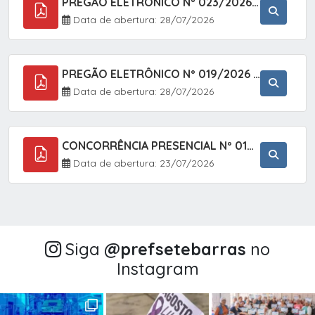
PREGÃO ELETRÔNICO Nº 023/2026 - AQUISIÇÃO DE ENXOVAL INFANTIL, EM ATENDIMENTO À SECRETARIA MUNICIPAL DE EDUCAÇÃO, ATRAVÉS DO SISTEMA DE REGISTRO DE PREÇOS (SRP).
Data de abertura: 28/07/2026
PREGÃO ELETRÔNICO Nº 019/2026 - CONTRATAÇÃO DE EMPRESA ESPECIALIZADA PARA A PRESTAÇÃO DE SERVIÇOS VETERINÁRIOS CLÍNICOS E CIRÚRGICOS, COM FOCO EM AÇÕES DE SAÚDE PÚBLICA, BEM-ESTAR ANIMAL E CONTROLE POPULACIONAL ÉTICO DE CÃES E GATOS, EM ATENDIMENTO À
Data de abertura: 28/07/2026
CONCORRÊNCIA PRESENCIAL Nº 018/2026 - PAVIMENTAÇÃO ASFÁLTICA NO BAIRRO VOTUPOCA ? ESTRADA DA RAPOSA, NO MUNICÍPIO DE SETE BARRAS/SP
Data de abertura: 23/07/2026
Siga
@‌prefsetebarras
no
Instagram