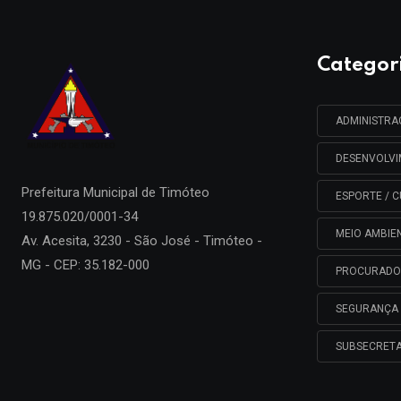
Categor
ADMINISTR
DESENVOLV
Prefeitura Municipal de
Timóteo
ESPORTE / C
19.875.020/0001-34
MEIO AMBIE
Av. Acesita, 3230 - São José - Timóteo -
MG - CEP: 35.182-000
PROCURADO
SEGURANÇA 
SUBSECRETA