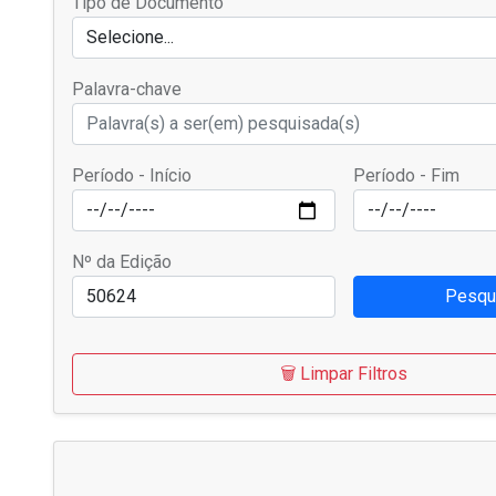
Tipo de Documento
Selecione...
Palavra-chave
Período - Início
Período - Fim
Nº da Edição
Pesqu
🗑️ Limpar Filtros