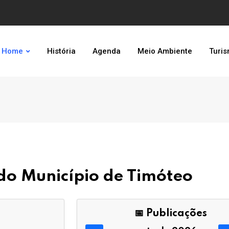
Home
História
Agenda
Meio Ambiente
Turi
l do Município de Timóteo
📅 Publicações