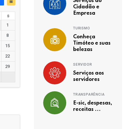
Serviços ao
📅
Cidadão e
Empresa
s
1
TURISMO
8
Conheça
Timóteo e suas
15
belezas
22
SERVIDOR
29
Serviços aos
servidores
TRANSPARÊNCIA
E-sic, despesas,
receitas ...