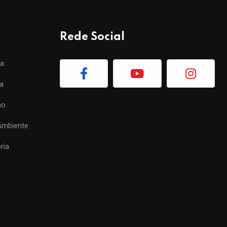
Rede Social
ia
a
mo
Ambiente
ria