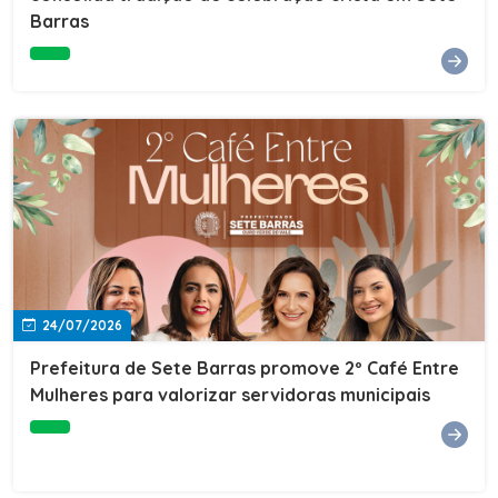
Barras
e do Instituto de Desenvolvimento Profissional
(IDEP).SERVIÇORede de Negócios 7BData: 11 de agosto
(terça-feira)Horário: 18h30Local: Rua Dr. Júlio Prestes,
692 – Centro – Sete Barras/SPPalestrante: Tiago
Ferreira – Especialista em técnicas de vendas Telecom e
fundador da empresa Seu Consultor.Inscrições: FAÇA
AQUI
24/07/2026
Prefeitura de Sete Barras promove 2º Café Entre
Mulheres para valorizar servidoras municipais