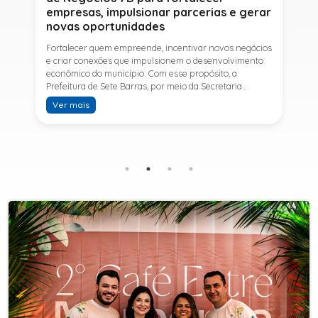
empresas, impulsionar parcerias e gerar
novas oportunidades
Fortalecer quem empreende, incentivar novos negócios
e criar conexões que impulsionem o desenvolvimento
econômico do município. Com esse propósito, a
Prefeitura de Sete Barras, por meio da Secretaria
Municipal de Turismo e Desenvolvimento Econômico,
Ver mais
promove na próxima terça-feira (11) a Rede de Negócios
7B, um encontro voltado a empresários,
empreendedores e profissionais que desejam ampliar
conhecimentos, estabelecer parcerias e identificar
novas oportunidades de crescimento.A programação
contará com a palestra de Tiago Ferreira, especialista
em técnicas de vendas para o setor de
telecomunicações e fundador da empresa Seu
Consultor, que compartilhará estratégias para
aumentar resultados, fortalecer relacionamentos
comerciais e ampliar as oportunidades de
negócios.Para a Secretária Municipal de Turismo e
Desenvolvimento Econômico, Edna Carvalho, a Rede de
Negócios 7B representa mais uma iniciativa da gestão
do Prefeito Ítalo Costa para fortalecer o
empreendedorismo e incentivar o crescimento das
empresas locais. "O Prefeito Ítalo Costa incentiva a