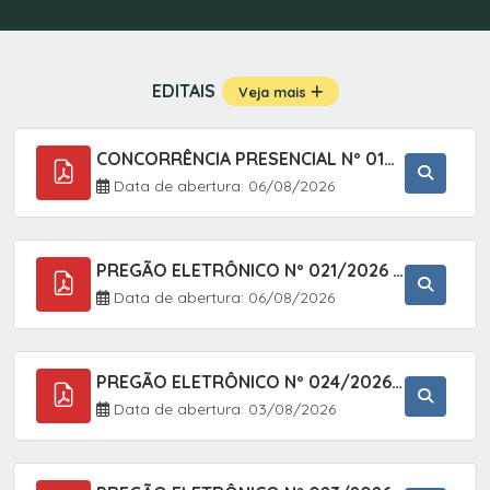
EDITAIS
Veja mais
CONCORRÊNCIA PRESENCIAL Nº 019/2025 - PAVIMENTAÇÃO ASFÁLTICA EM TRECHO DA RUA 2 NO BAIRRO VILA SOARES NO MUNICÍPIO DE SETE BARRAS/SP.
Data de abertura: 06/08/2026
PREGÃO ELETRÔNICO Nº 021/2026 - AQUISIÇÃO DE CONTENTORES E CARRINHOS, DESTINADOS A COLETIVA E MANEJO DE RESÍDUOS SÓLIDOS, ATRAVÉS DO SISTEMA DE REGISTRO DE PREÇOS (SRP)
Data de abertura: 06/08/2026
PREGÃO ELETRÔNICO Nº 024/2026 - AQUISIÇÃO DE GÁS MEDICINAL TIPO OXIGÊNIO (1,00 M3, 3,00 M3 E 10,00 M3), EM ATENDIMENTO À SECRETARIA MUNICIPAL DE SAÚDE, ATRAVÉS DO SISTEMA DE REGISTRO DE PREÇOS (SRP)
Data de abertura: 03/08/2026