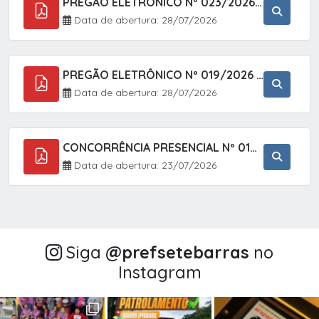
PREGÃO ELETRÔNICO Nº 023/2026 - AQUISIÇÃO DE ENXOVAL INFANTIL, EM ATENDIMENTO À SECRETARIA MUNICIPAL DE EDUCAÇÃO, ATRAVÉS DO SISTEMA DE REGISTRO DE PREÇOS (SRP).
Data de abertura: 28/07/2026
PREGÃO ELETRÔNICO Nº 019/2026 - CONTRATAÇÃO DE EMPRESA ESPECIALIZADA PARA A PRESTAÇÃO DE SERVIÇOS VETERINÁRIOS CLÍNICOS E CIRÚRGICOS, COM FOCO EM AÇÕES DE SAÚDE PÚBLICA, BEM-ESTAR ANIMAL E CONTROLE POPULACIONAL ÉTICO DE CÃES E GATOS, EM ATENDIMENTO À
Data de abertura: 28/07/2026
CONCORRÊNCIA PRESENCIAL Nº 018/2026 - PAVIMENTAÇÃO ASFÁLTICA NO BAIRRO VOTUPOCA ? ESTRADA DA RAPOSA, NO MUNICÍPIO DE SETE BARRAS/SP
Data de abertura: 23/07/2026
Siga
@‌prefsetebarras
no
Instagram