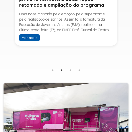
retomada e ampliação do programa
Uma noite marcada pela emoção, pela superação e
pela realização de sonhos. Assim foi a formatura da
Educação de Jovens e Adultos (EJA), realizada na
última sexta-feira (17), na EMEF Prof. Durval de Castro. A
cerimônia celebrou a conclusão dos estudos de 53
Ver mais
alunos e entrou para a história ao marcar a primeira
formatura do Ensino Fundamental II e do Ensino Médio
desde a retomada e ampliação da modalidade no
município.A retomada da EJA foi viabilizada por meio
da parceria entre a Prefeitura de Sete Barras, por
intermédio da Secretaria Municipal de Educação, e o
SESI, ampliando o acesso à educação e oferecendo uma
nova oportunidade para jovens e adultos que decidiram
retomar os estudos.A última turma da Educação de
Jovens e Adultos formada pelo município foi em 2016,
contemplando apenas o Ensino Fundamental I (1º ao 5º
ano). Após nove anos, a modalidade voltou a ser
oferecida em Sete Barras e, a partir de agosto de 2025,
passou por uma importante ampliação. Em parceria
com o SESI, a Prefeitura passou a disponibilizar também
o Ensino Fundamental II (6º ao 9º ano) e o Ensino
Médio, ampliando significativamente as oportunidades
para que jovens e adultos concluam sua formação.A