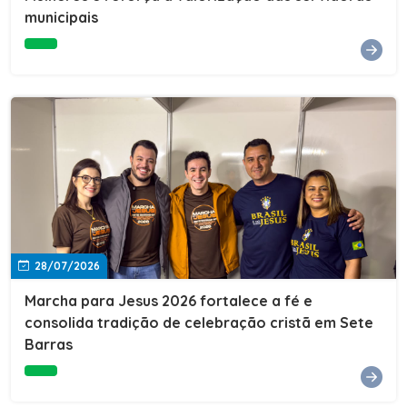
Cultura, Esporte e Lazer, Paulo Thomas, prestigiou os
municipais
formandos e destacou a importância da educação como
ferramenta de transformação social. "A educação abre
portas, transforma histórias e cria oportunidades. A
retomada e a ampliação da EJA representam um
compromisso da nossa gestão com a inclusão,
oferecendo a jovens e adultos a oportunidade de
concluir seus estudos e construir um futuro melhor.
Cada certificado entregue simboliza esforço,
determinação e a certeza de que investir em educação
é investir no desenvolvimento de Sete Barras."A
Prefeitura de Sete Barras também agradeceu ao SESI,
parceiro fundamental na retomada e ampliação da
Educação de Jovens e Adultos, aos professores, à
equipe da Secretaria Municipal de Educação e a todos
os profissionais que contribuíram para que esse
28/07/2026
importante projeto voltasse a transformar a vida de
dezenas de famílias.
Marcha para Jesus 2026 fortalece a fé e
consolida tradição de celebração cristã em Sete
Barras