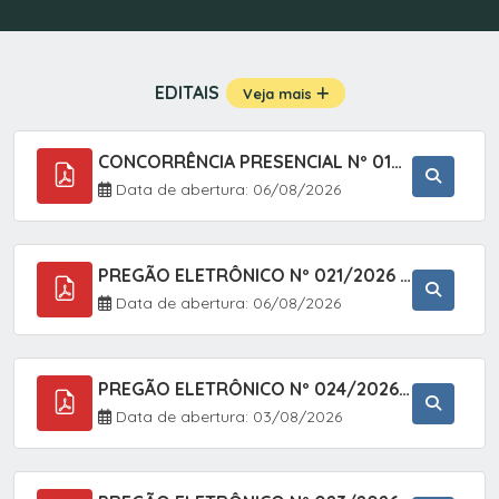
EDITAIS
Veja mais
CONCORRÊNCIA PRESENCIAL Nº 019/2025 - PAVIMENTAÇÃO ASFÁLTICA EM TRECHO DA RUA 2 NO BAIRRO VILA SOARES NO MUNICÍPIO DE SETE BARRAS/SP.
Data de abertura: 06/08/2026
PREGÃO ELETRÔNICO Nº 021/2026 - AQUISIÇÃO DE CONTENTORES E CARRINHOS, DESTINADOS A COLETIVA E MANEJO DE RESÍDUOS SÓLIDOS, ATRAVÉS DO SISTEMA DE REGISTRO DE PREÇOS (SRP)
Data de abertura: 06/08/2026
PREGÃO ELETRÔNICO Nº 024/2026 - AQUISIÇÃO DE GÁS MEDICINAL TIPO OXIGÊNIO (1,00 M3, 3,00 M3 E 10,00 M3), EM ATENDIMENTO À SECRETARIA MUNICIPAL DE SAÚDE, ATRAVÉS DO SISTEMA DE REGISTRO DE PREÇOS (SRP)
Data de abertura: 03/08/2026