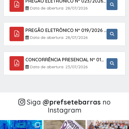
PREGÃO ELETRÔNICO Nº 023/2026 - AQUISIÇÃO DE ENXOVAL INFANTIL, EM ATENDIMENTO À SECRETARIA MUNICIPAL DE EDUCAÇÃO, ATRAVÉS DO SISTEMA DE REGISTRO DE PREÇOS (SRP).
Data de abertura: 28/07/2026
PREGÃO ELETRÔNICO Nº 019/2026 - CONTRATAÇÃO DE EMPRESA ESPECIALIZADA PARA A PRESTAÇÃO DE SERVIÇOS VETERINÁRIOS CLÍNICOS E CIRÚRGICOS, COM FOCO EM AÇÕES DE SAÚDE PÚBLICA, BEM-ESTAR ANIMAL E CONTROLE POPULACIONAL ÉTICO DE CÃES E GATOS, EM ATENDIMENTO À
Data de abertura: 28/07/2026
CONCORRÊNCIA PRESENCIAL Nº 018/2026 - PAVIMENTAÇÃO ASFÁLTICA NO BAIRRO VOTUPOCA ? ESTRADA DA RAPOSA, NO MUNICÍPIO DE SETE BARRAS/SP
Data de abertura: 23/07/2026
Siga
@‌prefsetebarras
no
Instagram