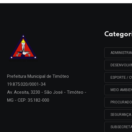
Categor
ADMINISTR
DESENVOLV
Prefeitura Municipal de
Timóteo
ESPORTE / C
19.875.020/0001-34
MEIO AMBIE
Av. Acesita, 3230 - São José - Timóteo -
MG - CEP: 35.182-000
PROCURADO
SEGURANÇA 
SUBSECRETA