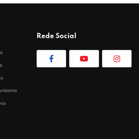
Rede Social
ia
a
mo
Ambiente
ria