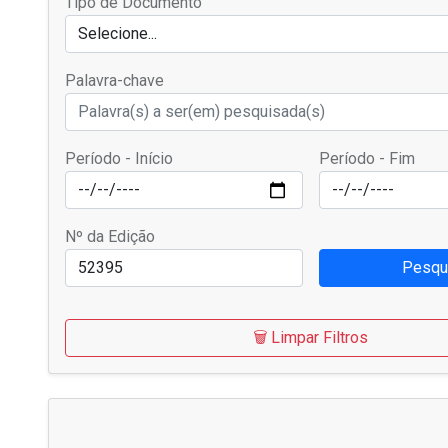
Tipo de Documento
Selecione...
Palavra-chave
Período - Início
Período - Fim
Nº da Edição
Pesqu
🗑️ Limpar Filtros