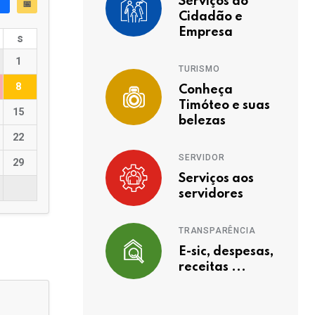
Serviços ao
📅
Cidadão e
Empresa
s
1
TURISMO
8
Conheça
Timóteo e suas
15
belezas
22
SERVIDOR
29
Serviços aos
servidores
TRANSPARÊNCIA
E-sic, despesas,
receitas ...