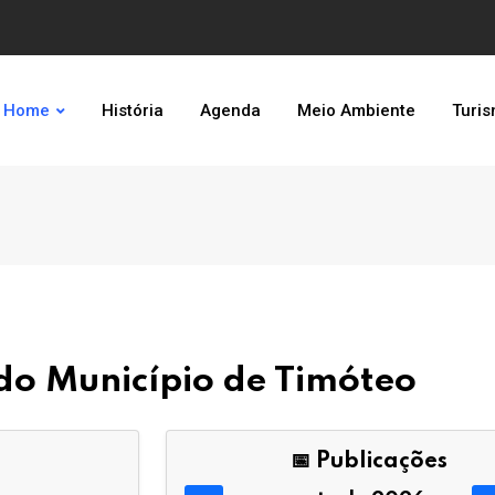
Home
História
Agenda
Meio Ambiente
Turi
l do Município de Timóteo
📅 Publicações