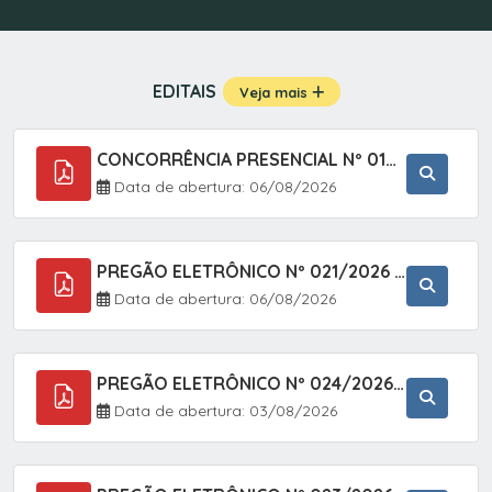
EDITAIS
Veja mais
CONCORRÊNCIA PRESENCIAL Nº 019/2025 - PAVIMENTAÇÃO ASFÁLTICA EM TRECHO DA RUA 2 NO BAIRRO VILA SOARES NO MUNICÍPIO DE SETE BARRAS/SP.
Data de abertura: 06/08/2026
PREGÃO ELETRÔNICO Nº 021/2026 - AQUISIÇÃO DE CONTENTORES E CARRINHOS, DESTINADOS A COLETIVA E MANEJO DE RESÍDUOS SÓLIDOS, ATRAVÉS DO SISTEMA DE REGISTRO DE PREÇOS (SRP)
Data de abertura: 06/08/2026
PREGÃO ELETRÔNICO Nº 024/2026 - AQUISIÇÃO DE GÁS MEDICINAL TIPO OXIGÊNIO (1,00 M3, 3,00 M3 E 10,00 M3), EM ATENDIMENTO À SECRETARIA MUNICIPAL DE SAÚDE, ATRAVÉS DO SISTEMA DE REGISTRO DE PREÇOS (SRP)
Data de abertura: 03/08/2026