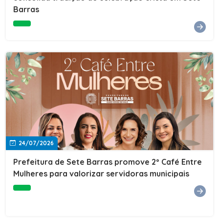
Barras
e do Instituto de Desenvolvimento Profissional
(IDEP).SERVIÇORede de Negócios 7BData: 11 de agosto
(terça-feira)Horário: 18h30Local: Rua Dr. Júlio Prestes,
692 – Centro – Sete Barras/SPPalestrante: Tiago
Ferreira – Especialista em técnicas de vendas Telecom e
fundador da empresa Seu Consultor.Inscrições: FAÇA
AQUI
24/07/2026
Prefeitura de Sete Barras promove 2º Café Entre
Mulheres para valorizar servidoras municipais