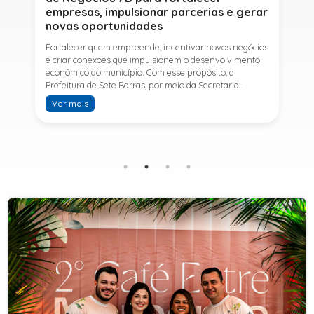
empresas, impulsionar parcerias e gerar
novas oportunidades
Fortalecer quem empreende, incentivar novos negócios
e criar conexões que impulsionem o desenvolvimento
econômico do município. Com esse propósito, a
Prefeitura de Sete Barras, por meio da Secretaria
Municipal de Turismo e Desenvolvimento Econômico,
Ver mais
promove na próxima terça-feira (11) a Rede de Negócios
7B, um encontro voltado a empresários,
empreendedores e profissionais que desejam ampliar
conhecimentos, estabelecer parcerias e identificar
novas oportunidades de crescimento.A programação
contará com a palestra de Tiago Ferreira, especialista
em técnicas de vendas para o setor de
telecomunicações e fundador da empresa Seu
Consultor, que compartilhará estratégias para
aumentar resultados, fortalecer relacionamentos
comerciais e ampliar as oportunidades de
negócios.Para a Secretária Municipal de Turismo e
Desenvolvimento Econômico, Edna Carvalho, a Rede de
Negócios 7B representa mais uma iniciativa da gestão
do Prefeito Ítalo Costa para fortalecer o
empreendedorismo e incentivar o crescimento das
empresas locais. "O Prefeito Ítalo Costa incentiva a