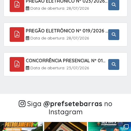
PREGÃO ELETRÔNICO Nº 023/2026 - AQUISIÇÃO DE ENXOVAL INFANTIL, EM ATENDIMENTO À SECRETARIA MUNICIPAL DE EDUCAÇÃO, ATRAVÉS DO SISTEMA DE REGISTRO DE PREÇOS (SRP).
Data de abertura: 28/07/2026
PREGÃO ELETRÔNICO Nº 019/2026 - CONTRATAÇÃO DE EMPRESA ESPECIALIZADA PARA A PRESTAÇÃO DE SERVIÇOS VETERINÁRIOS CLÍNICOS E CIRÚRGICOS, COM FOCO EM AÇÕES DE SAÚDE PÚBLICA, BEM-ESTAR ANIMAL E CONTROLE POPULACIONAL ÉTICO DE CÃES E GATOS, EM ATENDIMENTO À
Data de abertura: 28/07/2026
CONCORRÊNCIA PRESENCIAL Nº 018/2026 - PAVIMENTAÇÃO ASFÁLTICA NO BAIRRO VOTUPOCA ? ESTRADA DA RAPOSA, NO MUNICÍPIO DE SETE BARRAS/SP
Data de abertura: 23/07/2026
Siga
@‌prefsetebarras
no
Instagram