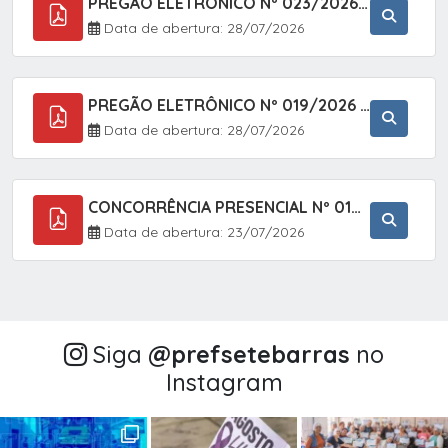
PREGÃO ELETRÔNICO Nº 023/2026 - AQUISIÇÃO DE ENXOVAL INFANTIL, EM ATENDIMENTO À SECRETARIA MUNICIPAL DE EDUCAÇÃO, ATRAVÉS DO SISTEMA DE REGISTRO DE PREÇOS (SRP).
Data de abertura: 28/07/2026
PREGÃO ELETRÔNICO Nº 019/2026 - CONTRATAÇÃO DE EMPRESA ESPECIALIZADA PARA A PRESTAÇÃO DE SERVIÇOS VETERINÁRIOS CLÍNICOS E CIRÚRGICOS, COM FOCO EM AÇÕES DE SAÚDE PÚBLICA, BEM-ESTAR ANIMAL E CONTROLE POPULACIONAL ÉTICO DE CÃES E GATOS, EM ATENDIMENTO À
Data de abertura: 28/07/2026
CONCORRÊNCIA PRESENCIAL Nº 018/2026 - PAVIMENTAÇÃO ASFÁLTICA NO BAIRRO VOTUPOCA ? ESTRADA DA RAPOSA, NO MUNICÍPIO DE SETE BARRAS/SP
Data de abertura: 23/07/2026
Siga
@‌prefsetebarras
no
Instagram