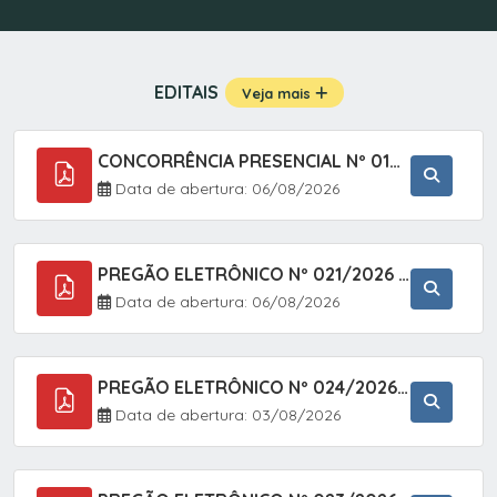
EDITAIS
Veja mais
CONCORRÊNCIA PRESENCIAL Nº 019/2025 - PAVIMENTAÇÃO ASFÁLTICA EM TRECHO DA RUA 2 NO BAIRRO VILA SOARES NO MUNICÍPIO DE SETE BARRAS/SP.
Data de abertura: 06/08/2026
PREGÃO ELETRÔNICO Nº 021/2026 - AQUISIÇÃO DE CONTENTORES E CARRINHOS, DESTINADOS A COLETIVA E MANEJO DE RESÍDUOS SÓLIDOS, ATRAVÉS DO SISTEMA DE REGISTRO DE PREÇOS (SRP)
Data de abertura: 06/08/2026
PREGÃO ELETRÔNICO Nº 024/2026 - AQUISIÇÃO DE GÁS MEDICINAL TIPO OXIGÊNIO (1,00 M3, 3,00 M3 E 10,00 M3), EM ATENDIMENTO À SECRETARIA MUNICIPAL DE SAÚDE, ATRAVÉS DO SISTEMA DE REGISTRO DE PREÇOS (SRP)
Data de abertura: 03/08/2026