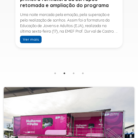
retomada e ampliação do programa
Uma noite marcada pela emoção, pela superação e
pela realização de sonhos. Assim foi a formatura da
Educação de Jovens e Adultos (EJA), realizada na
última sexta-feira (17), na EMEF Prof. Durval de Castro. A
cerimônia celebrou a conclusão dos estudos de 53
Ver mais
alunos e entrou para a história ao marcar a primeira
formatura do Ensino Fundamental II e do Ensino Médio
desde a retomada e ampliação da modalidade no
município.A retomada da EJA foi viabilizada por meio
da parceria entre a Prefeitura de Sete Barras, por
intermédio da Secretaria Municipal de Educação, e o
SESI, ampliando o acesso à educação e oferecendo uma
nova oportunidade para jovens e adultos que decidiram
retomar os estudos.A última turma da Educação de
Jovens e Adultos formada pelo município foi em 2016,
contemplando apenas o Ensino Fundamental I (1º ao 5º
ano). Após nove anos, a modalidade voltou a ser
oferecida em Sete Barras e, a partir de agosto de 2025,
passou por uma importante ampliação. Em parceria
com o SESI, a Prefeitura passou a disponibilizar também
o Ensino Fundamental II (6º ao 9º ano) e o Ensino
Médio, ampliando significativamente as oportunidades
para que jovens e adultos concluam sua formação.A