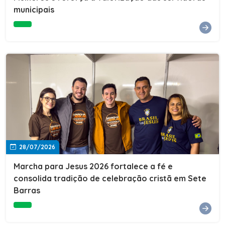
Cultura, Esporte e Lazer, Paulo Thomas, prestigiou os
municipais
formandos e destacou a importância da educação como
ferramenta de transformação social. "A educação abre
portas, transforma histórias e cria oportunidades. A
retomada e a ampliação da EJA representam um
compromisso da nossa gestão com a inclusão,
oferecendo a jovens e adultos a oportunidade de
concluir seus estudos e construir um futuro melhor.
Cada certificado entregue simboliza esforço,
determinação e a certeza de que investir em educação
é investir no desenvolvimento de Sete Barras."A
Prefeitura de Sete Barras também agradeceu ao SESI,
parceiro fundamental na retomada e ampliação da
Educação de Jovens e Adultos, aos professores, à
equipe da Secretaria Municipal de Educação e a todos
os profissionais que contribuíram para que esse
28/07/2026
importante projeto voltasse a transformar a vida de
dezenas de famílias.
Marcha para Jesus 2026 fortalece a fé e
consolida tradição de celebração cristã em Sete
Barras