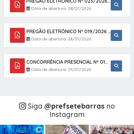
PREGÃO ELETRÔNICO Nº 023/2026 - AQUISIÇÃO DE ENXOVAL INFANTIL, EM ATENDIMENTO À SECRETARIA MUNICIPAL DE EDUCAÇÃO, ATRAVÉS DO SISTEMA DE REGISTRO DE PREÇOS (SRP).
Data de abertura: 28/07/2026
PREGÃO ELETRÔNICO Nº 019/2026 - CONTRATAÇÃO DE EMPRESA ESPECIALIZADA PARA A PRESTAÇÃO DE SERVIÇOS VETERINÁRIOS CLÍNICOS E CIRÚRGICOS, COM FOCO EM AÇÕES DE SAÚDE PÚBLICA, BEM-ESTAR ANIMAL E CONTROLE POPULACIONAL ÉTICO DE CÃES E GATOS, EM ATENDIMENTO À
Data de abertura: 28/07/2026
CONCORRÊNCIA PRESENCIAL Nº 018/2026 - PAVIMENTAÇÃO ASFÁLTICA NO BAIRRO VOTUPOCA ? ESTRADA DA RAPOSA, NO MUNICÍPIO DE SETE BARRAS/SP
Data de abertura: 23/07/2026
Siga
@‌prefsetebarras
no
Instagram