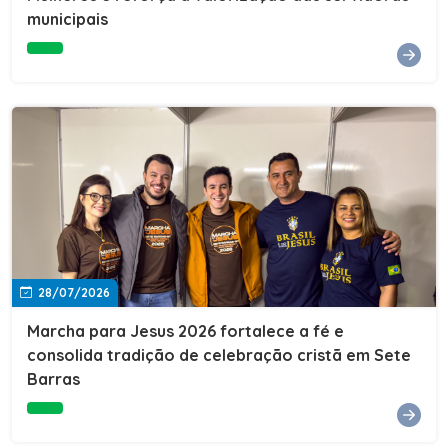
Cultura, Esporte e Lazer, Paulo Thomas, prestigiou os
municipais
formandos e destacou a importância da educação como
ferramenta de transformação social. "A educação abre
portas, transforma histórias e cria oportunidades. A
retomada e a ampliação da EJA representam um
compromisso da nossa gestão com a inclusão,
oferecendo a jovens e adultos a oportunidade de
concluir seus estudos e construir um futuro melhor.
Cada certificado entregue simboliza esforço,
determinação e a certeza de que investir em educação
é investir no desenvolvimento de Sete Barras."A
Prefeitura de Sete Barras também agradeceu ao SESI,
parceiro fundamental na retomada e ampliação da
Educação de Jovens e Adultos, aos professores, à
equipe da Secretaria Municipal de Educação e a todos
os profissionais que contribuíram para que esse
28/07/2026
importante projeto voltasse a transformar a vida de
dezenas de famílias.
Marcha para Jesus 2026 fortalece a fé e
consolida tradição de celebração cristã em Sete
Barras