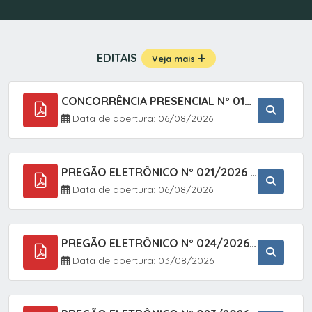
EDITAIS
Veja mais
CONCORRÊNCIA PRESENCIAL Nº 019/2025 - PAVIMENTAÇÃO ASFÁLTICA EM TRECHO DA RUA 2 NO BAIRRO VILA SOARES NO MUNICÍPIO DE SETE BARRAS/SP.
Data de abertura: 06/08/2026
PREGÃO ELETRÔNICO Nº 021/2026 - AQUISIÇÃO DE CONTENTORES E CARRINHOS, DESTINADOS A COLETIVA E MANEJO DE RESÍDUOS SÓLIDOS, ATRAVÉS DO SISTEMA DE REGISTRO DE PREÇOS (SRP)
Data de abertura: 06/08/2026
PREGÃO ELETRÔNICO Nº 024/2026 - AQUISIÇÃO DE GÁS MEDICINAL TIPO OXIGÊNIO (1,00 M3, 3,00 M3 E 10,00 M3), EM ATENDIMENTO À SECRETARIA MUNICIPAL DE SAÚDE, ATRAVÉS DO SISTEMA DE REGISTRO DE PREÇOS (SRP)
Data de abertura: 03/08/2026