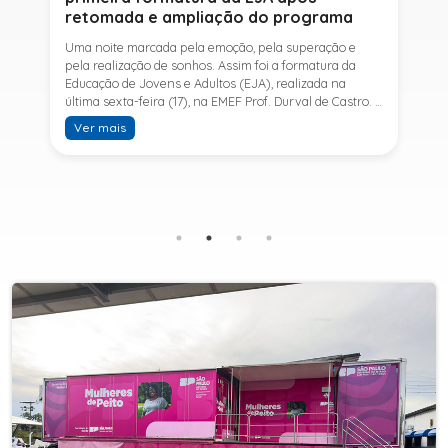
retomada e ampliação do programa
Uma noite marcada pela emoção, pela superação e
pela realização de sonhos. Assim foi a formatura da
Educação de Jovens e Adultos (EJA), realizada na
última sexta-feira (17), na EMEF Prof. Durval de Castro. A
cerimônia celebrou a conclusão dos estudos de 53
Ver mais
alunos e entrou para a história ao marcar a primeira
formatura do Ensino Fundamental II e do Ensino Médio
desde a retomada e ampliação da modalidade no
município.A retomada da EJA foi viabilizada por meio
da parceria entre a Prefeitura de Sete Barras, por
intermédio da Secretaria Municipal de Educação, e o
SESI, ampliando o acesso à educação e oferecendo uma
nova oportunidade para jovens e adultos que decidiram
retomar os estudos.A última turma da Educação de
Jovens e Adultos formada pelo município foi em 2016,
contemplando apenas o Ensino Fundamental I (1º ao 5º
ano). Após nove anos, a modalidade voltou a ser
oferecida em Sete Barras e, a partir de agosto de 2025,
passou por uma importante ampliação. Em parceria
com o SESI, a Prefeitura passou a disponibilizar também
o Ensino Fundamental II (6º ao 9º ano) e o Ensino
Médio, ampliando significativamente as oportunidades
para que jovens e adultos concluam sua formação.A