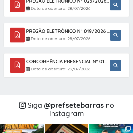
PREGÃO ELETRÔNICO Nº 023/2026 - AQUISIÇÃO DE ENXOVAL INFANTIL, EM ATENDIMENTO À SECRETARIA MUNICIPAL DE EDUCAÇÃO, ATRAVÉS DO SISTEMA DE REGISTRO DE PREÇOS (SRP).
Data de abertura: 28/07/2026
PREGÃO ELETRÔNICO Nº 019/2026 - CONTRATAÇÃO DE EMPRESA ESPECIALIZADA PARA A PRESTAÇÃO DE SERVIÇOS VETERINÁRIOS CLÍNICOS E CIRÚRGICOS, COM FOCO EM AÇÕES DE SAÚDE PÚBLICA, BEM-ESTAR ANIMAL E CONTROLE POPULACIONAL ÉTICO DE CÃES E GATOS, EM ATENDIMENTO À
Data de abertura: 28/07/2026
CONCORRÊNCIA PRESENCIAL Nº 018/2026 - PAVIMENTAÇÃO ASFÁLTICA NO BAIRRO VOTUPOCA ? ESTRADA DA RAPOSA, NO MUNICÍPIO DE SETE BARRAS/SP
Data de abertura: 23/07/2026
Siga
@‌prefsetebarras
no
Instagram