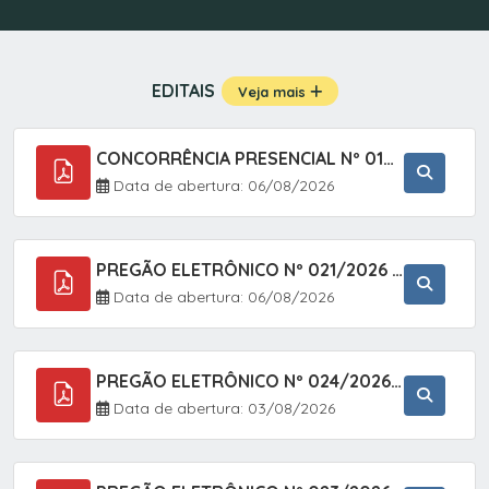
EDITAIS
Veja mais
CONCORRÊNCIA PRESENCIAL Nº 019/2025 - PAVIMENTAÇÃO ASFÁLTICA EM TRECHO DA RUA 2 NO BAIRRO VILA SOARES NO MUNICÍPIO DE SETE BARRAS/SP.
Data de abertura: 06/08/2026
PREGÃO ELETRÔNICO Nº 021/2026 - AQUISIÇÃO DE CONTENTORES E CARRINHOS, DESTINADOS A COLETIVA E MANEJO DE RESÍDUOS SÓLIDOS, ATRAVÉS DO SISTEMA DE REGISTRO DE PREÇOS (SRP)
Data de abertura: 06/08/2026
PREGÃO ELETRÔNICO Nº 024/2026 - AQUISIÇÃO DE GÁS MEDICINAL TIPO OXIGÊNIO (1,00 M3, 3,00 M3 E 10,00 M3), EM ATENDIMENTO À SECRETARIA MUNICIPAL DE SAÚDE, ATRAVÉS DO SISTEMA DE REGISTRO DE PREÇOS (SRP)
Data de abertura: 03/08/2026