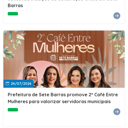
Barras
e do Instituto de Desenvolvimento Profissional
(IDEP).SERVIÇORede de Negócios 7BData: 11 de agosto
(terça-feira)Horário: 18h30Local: Rua Dr. Júlio Prestes,
692 – Centro – Sete Barras/SPPalestrante: Tiago
Ferreira – Especialista em técnicas de vendas Telecom e
fundador da empresa Seu Consultor.Inscrições: FAÇA
AQUI
24/07/2026
Prefeitura de Sete Barras promove 2º Café Entre
Mulheres para valorizar servidoras municipais