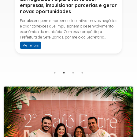
empresas, impulsionar parcerias e gerar
novas oportunidades
Fortalecer quem empreende, incentivar novos negócios
e criar conexões que impulsionem o desenvolvimento
econômico do município. Com esse propósito, a
Prefeitura de Sete Barras, por meio da Secretaria
Municipal de Turismo e Desenvolvimento Econômico,
Ver mais
promove na próxima terça-feira (11) a Rede de Negócios
7B, um encontro voltado a empresários,
empreendedores e profissionais que desejam ampliar
conhecimentos, estabelecer parcerias e identificar
novas oportunidades de crescimento.A programação
contará com a palestra de Tiago Ferreira, especialista
em técnicas de vendas para o setor de
telecomunicações e fundador da empresa Seu
Consultor, que compartilhará estratégias para
aumentar resultados, fortalecer relacionamentos
comerciais e ampliar as oportunidades de
negócios.Para a Secretária Municipal de Turismo e
Desenvolvimento Econômico, Edna Carvalho, a Rede de
Negócios 7B representa mais uma iniciativa da gestão
do Prefeito Ítalo Costa para fortalecer o
empreendedorismo e incentivar o crescimento das
empresas locais. "O Prefeito Ítalo Costa incentiva a