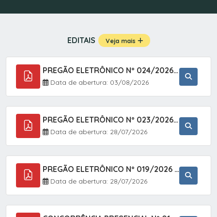
EDITAIS
Veja mais
PREGÃO ELETRÔNICO Nº 024/2026 - AQUISIÇÃO DE GÁS MEDICINAL TIPO OXIGÊNIO (1,00 M3, 3,00 M3 E 10,00 M3), EM ATENDIMENTO À SECRETARIA MUNICIPAL DE SAÚDE, ATRAVÉS DO SISTEMA DE REGISTRO DE PREÇOS (SRP)
Data de abertura: 03/08/2026
PREGÃO ELETRÔNICO Nº 023/2026 - AQUISIÇÃO DE ENXOVAL INFANTIL, EM ATENDIMENTO À SECRETARIA MUNICIPAL DE EDUCAÇÃO, ATRAVÉS DO SISTEMA DE REGISTRO DE PREÇOS (SRP).
Data de abertura: 28/07/2026
PREGÃO ELETRÔNICO Nº 019/2026 - ONTRATAÇÃO DE EMPRESA ESPECIALIZADA PARA A PRESTAÇÃO DE SERVIÇOS VETERINÁRIOS CLÍNICOS E CIRÚRGICOS, COM FOCO EM AÇÕES DE SAÚDE PÚBLICA, BEM-ESTAR ANIMAL E CONTROLE POPULACIONAL ÉTICO DE CÃES E GATOS, EM ATENDIMENTO À
Data de abertura: 28/07/2026