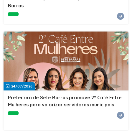
Barras
e do Instituto de Desenvolvimento Profissional
(IDEP).SERVIÇORede de Negócios 7BData: 11 de agosto
(terça-feira)Horário: 18h30Local: Rua Dr. Júlio Prestes,
692 – Centro – Sete Barras/SPPalestrante: Tiago
Ferreira – Especialista em técnicas de vendas Telecom e
fundador da empresa Seu Consultor.Inscrições: FAÇA
AQUI
24/07/2026
Prefeitura de Sete Barras promove 2º Café Entre
Mulheres para valorizar servidoras municipais