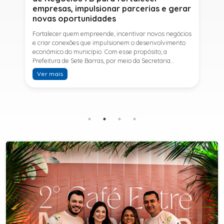
empresas, impulsionar parcerias e gerar
novas oportunidades
Fortalecer quem empreende, incentivar novos negócios
e criar conexões que impulsionem o desenvolvimento
econômico do município. Com esse propósito, a
Prefeitura de Sete Barras, por meio da Secretaria
Municipal de Turismo e Desenvolvimento Econômico,
Ver mais
promove na próxima terça-feira (11) a Rede de Negócios
7B, um encontro voltado a empresários,
empreendedores e profissionais que desejam ampliar
conhecimentos, estabelecer parcerias e identificar
novas oportunidades de crescimento.A programação
contará com a palestra de Tiago Ferreira, especialista
em técnicas de vendas para o setor de
telecomunicações e fundador da empresa Seu
Consultor, que compartilhará estratégias para
aumentar resultados, fortalecer relacionamentos
comerciais e ampliar as oportunidades de
negócios.Para a Secretária Municipal de Turismo e
Desenvolvimento Econômico, Edna Carvalho, a Rede de
Negócios 7B representa mais uma iniciativa da gestão
do Prefeito Ítalo Costa para fortalecer o
empreendedorismo e incentivar o crescimento das
empresas locais. "O Prefeito Ítalo Costa incentiva a