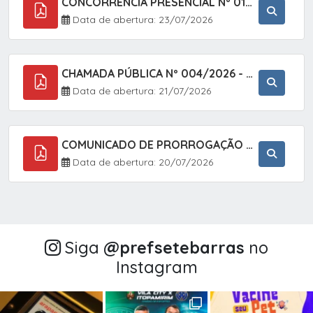
CONCORRÊNCIA PRESENCIAL Nº 018/2026 - PAVIMENTAÇÃO ASFÁLTICA NO BAIRRO VOTUPOCA ? ESTRADA DA RAPOSA, NO MUNICÍPIO DE SETE BARRAS/SP
Data de abertura: 23/07/2026
CHAMADA PÚBLICA Nº 004/2026 - AQUISIÇÃO DE GÊNEROS ALIMENTÍCIOS DA AGRICULTURA FAMILIAR PARA ALIMENTAÇÃO ESCOLAR COM DISPENSA DE LICITAÇÃO, LEI N.º 11.947, DE 16/07/2009, RESOLUÇÃO N.º 26 DO FNDE, DE 17/06/2013 E ALTERAÇÕES E A LEI FEDERAL Nº 14.133/
Data de abertura: 21/07/2026
COMUNICADO DE PRORROGAÇÃO DE PRAZO DO CHAMAMENTO PÚBLICO Nº 005/2026 - FOMENTO À EXECUÇÃO DE AÇÕES CULTURAIS (APOIO DIRETO SELEÇÃO DE PROJETOS PARA FIRMAR TERMO DE EXECUÇÃO CULTURAL COM RECURSOS DA POLÍTICA NACIONAL ALDIR BLANC DE FOMENTO À CULTURA
Data de abertura: 20/07/2026
Siga
@‌prefsetebarras
no
Instagram