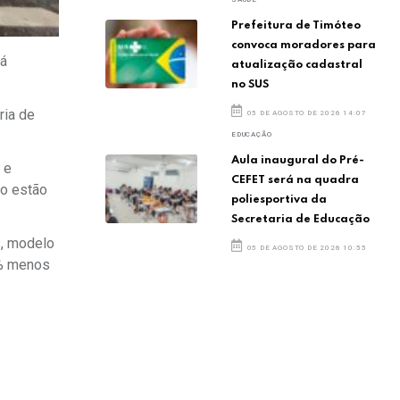
Prefeitura de Timóteo
convoca moradores para
já
atualização cadastral
no SUS
ria de
05 DE AGOSTO DE 2026 14:07
EDUCAÇÃO
Aula inaugural do Pré-
 e
CEFET será na quadra
ão estão
poliesportiva da
Secretaria de Educação
s, modelo
05 DE AGOSTO DE 2026 10:55
5% menos