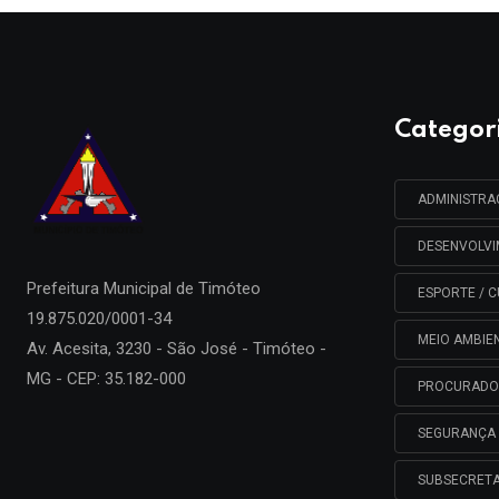
Categor
ADMINISTR
DESENVOLV
Prefeitura Municipal de
Timóteo
ESPORTE / C
19.875.020/0001-34
MEIO AMBIE
Av. Acesita, 3230 - São José - Timóteo -
MG - CEP: 35.182-000
PROCURADO
SEGURANÇA 
SUBSECRETA