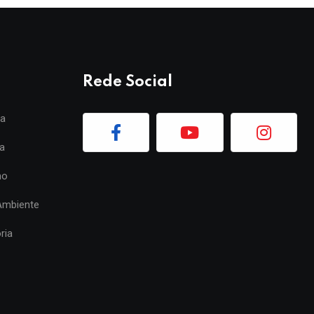
Rede Social
ia
a
mo
Ambiente
ria