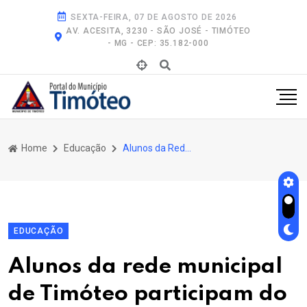
SEXTA-FEIRA, 07 DE AGOSTO DE 2026
AV. ACESITA, 3230 - SÃO JOSÉ - TIMÓTEO
- MG - CEP: 35.182-000
Home
Educação
Alunos da Rede Municipal de Timóteo Participam do Programa Jovens Mineiros Sustentáveis
EDUCAÇÃO
Alunos da rede municipal
de Timóteo participam do