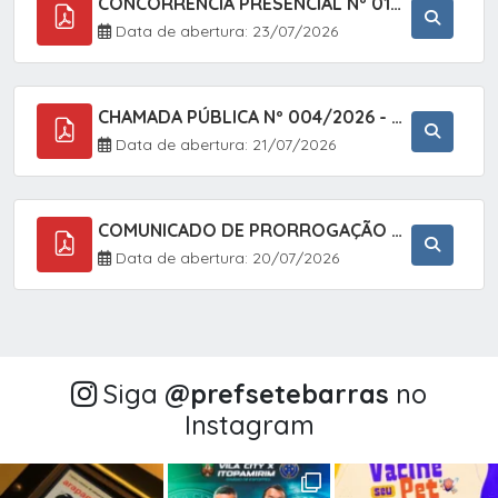
CONCORRÊNCIA PRESENCIAL Nº 018/2026 - PAVIMENTAÇÃO ASFÁLTICA NO BAIRRO VOTUPOCA ? ESTRADA DA RAPOSA, NO MUNICÍPIO DE SETE BARRAS/SP
Data de abertura: 23/07/2026
CHAMADA PÚBLICA Nº 004/2026 - AQUISIÇÃO DE GÊNEROS ALIMENTÍCIOS DA AGRICULTURA FAMILIAR PARA ALIMENTAÇÃO ESCOLAR COM DISPENSA DE LICITAÇÃO, LEI N.º 11.947, DE 16/07/2009, RESOLUÇÃO N.º 26 DO FNDE, DE 17/06/2013 E ALTERAÇÕES E A LEI FEDERAL Nº 14.133/
Data de abertura: 21/07/2026
COMUNICADO DE PRORROGAÇÃO DE PRAZO DO CHAMAMENTO PÚBLICO Nº 005/2026 - FOMENTO À EXECUÇÃO DE AÇÕES CULTURAIS (APOIO DIRETO SELEÇÃO DE PROJETOS PARA FIRMAR TERMO DE EXECUÇÃO CULTURAL COM RECURSOS DA POLÍTICA NACIONAL ALDIR BLANC DE FOMENTO À CULTURA
Data de abertura: 20/07/2026
Siga
@‌prefsetebarras
no
Instagram