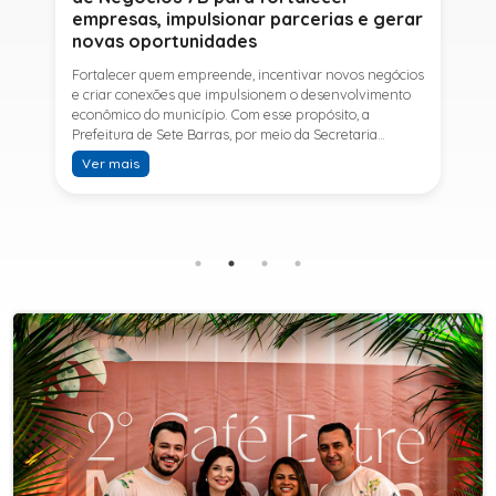
empresas, impulsionar parcerias e gerar
novas oportunidades
Fortalecer quem empreende, incentivar novos negócios
e criar conexões que impulsionem o desenvolvimento
econômico do município. Com esse propósito, a
Prefeitura de Sete Barras, por meio da Secretaria
Municipal de Turismo e Desenvolvimento Econômico,
Ver mais
promove na próxima terça-feira (11) a Rede de Negócios
7B, um encontro voltado a empresários,
empreendedores e profissionais que desejam ampliar
conhecimentos, estabelecer parcerias e identificar
novas oportunidades de crescimento.A programação
contará com a palestra de Tiago Ferreira, especialista
em técnicas de vendas para o setor de
telecomunicações e fundador da empresa Seu
Consultor, que compartilhará estratégias para
aumentar resultados, fortalecer relacionamentos
comerciais e ampliar as oportunidades de
negócios.Para a Secretária Municipal de Turismo e
Desenvolvimento Econômico, Edna Carvalho, a Rede de
Negócios 7B representa mais uma iniciativa da gestão
do Prefeito Ítalo Costa para fortalecer o
empreendedorismo e incentivar o crescimento das
empresas locais. "O Prefeito Ítalo Costa incentiva a