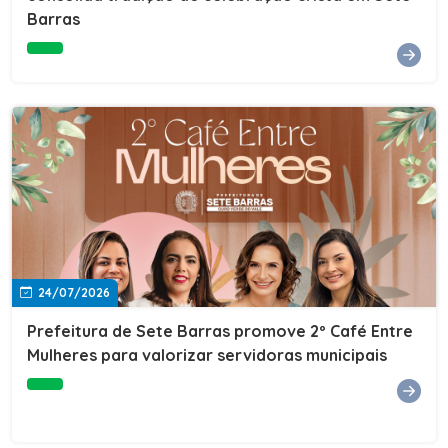
Barras
e do Instituto de Desenvolvimento Profissional
(IDEP).SERVIÇORede de Negócios 7BData: 11 de agosto
(terça-feira)Horário: 18h30Local: Rua Dr. Júlio Prestes,
692 – Centro – Sete Barras/SPPalestrante: Tiago
Ferreira – Especialista em técnicas de vendas Telecom e
fundador da empresa Seu Consultor.Inscrições: FAÇA
AQUI
24/07/2026
Prefeitura de Sete Barras promove 2º Café Entre
Mulheres para valorizar servidoras municipais