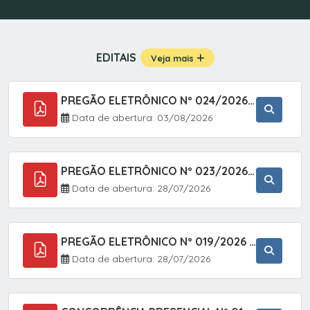
EDITAIS
Veja mais
PREGÃO ELETRÔNICO Nº 024/2026 - AQUISIÇÃO DE GÁS MEDICINAL TIPO OXIGÊNIO (1,00 M3, 3,00 M3 E 10,00 M3), EM ATENDIMENTO À SECRETARIA MUNICIPAL DE SAÚDE, ATRAVÉS DO SISTEMA DE REGISTRO DE PREÇOS (SRP)
Data de abertura: 03/08/2026
PREGÃO ELETRÔNICO Nº 023/2026 - AQUISIÇÃO DE ENXOVAL INFANTIL, EM ATENDIMENTO À SECRETARIA MUNICIPAL DE EDUCAÇÃO, ATRAVÉS DO SISTEMA DE REGISTRO DE PREÇOS (SRP).
Data de abertura: 28/07/2026
PREGÃO ELETRÔNICO Nº 019/2026 - ONTRATAÇÃO DE EMPRESA ESPECIALIZADA PARA A PRESTAÇÃO DE SERVIÇOS VETERINÁRIOS CLÍNICOS E CIRÚRGICOS, COM FOCO EM AÇÕES DE SAÚDE PÚBLICA, BEM-ESTAR ANIMAL E CONTROLE POPULACIONAL ÉTICO DE CÃES E GATOS, EM ATENDIMENTO À
Data de abertura: 28/07/2026