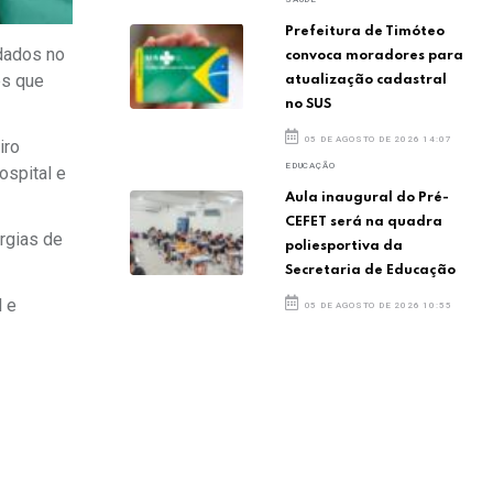
Prefeitura de Timóteo
ndados no
convoca moradores para
es que
atualização cadastral
no SUS
05 DE AGOSTO DE 2026 14:07
iro
EDUCAÇÃO
ospital e
Aula inaugural do Pré-
CEFET será na quadra
rgias de
poliesportiva da
Secretaria de Educação
l e
05 DE AGOSTO DE 2026 10:55