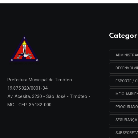
Categor
ADMINISTR
DESENVOLV
Prefeitura Municipal de
Timóteo
ESPORTE / C
19.875.020/0001-34
MEIO AMBIE
Av. Acesita, 3230 - São José - Timóteo -
MG - CEP: 35.182-000
PROCURADO
SEGURANÇA 
SUBSECRETA