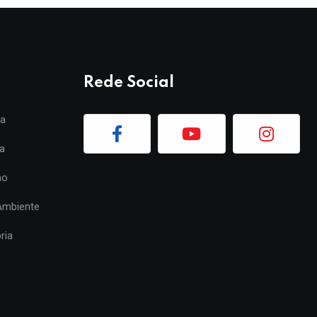
Rede Social
ia
a
mo
Ambiente
ria