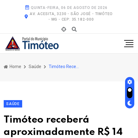
QUINTA-FEIRA, 06 DE AGOSTO DE 2026
AV. ACESITA, 3230 - SÃO JOSÉ - TIMÓTEO
- MG - CEP: 35.182-000
Home
Saúde
Timóteo Receberá Aproximadamente R$ 14 Milhões da Samarco Para Investimentos Na Área da Saúde
SAÚDE
Timóteo receberá
aproximadamente R$ 14