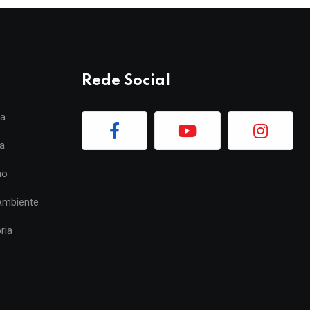
Rede Social
ia
a
mo
Ambiente
ria