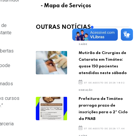
- Mapa de Serviços
n de
OUTRAS NOTÍCIAS
stante
SAÚDE
abertas
Mutirão de Cirurgias de
Catarata em Timóteo:
 pode
quase 150 pacientes
atendidos neste sábado
amados
07 DE AGOSTO DE 2026 18:02
EDUCAÇÃO
os cursos
Prefeitura de Timóteo
.”
prorroga prazo de
inscrições para o 2º Ciclo
da PNAB
arceria
07 DE AGOSTO DE 2026 17:44
SAÚDE