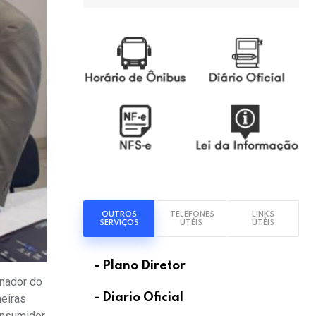
OUTROS
TELEFONES
LINKS
SERVIÇOS
UTÉIS
UTÉIS
- Plano Diretor
enador do
- Diario Oficial
neiras
consumidor