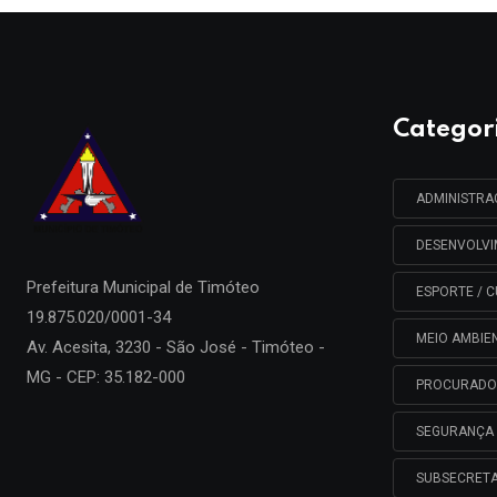
Categor
ADMINISTR
DESENVOLV
Prefeitura Municipal de
Timóteo
ESPORTE / C
19.875.020/0001-34
MEIO AMBIE
Av. Acesita, 3230 - São José - Timóteo -
MG - CEP: 35.182-000
PROCURADO
SEGURANÇA 
SUBSECRETA