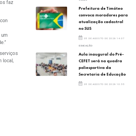
nos faz
Prefeitura de Timóteo
convoca moradores para
ocon
atualização cadastral
no SUS
r um
05 DE AGOSTO DE 2026 14:07
e.”
EDUCAÇÃO
 serviços
Aula inaugural do Pré-
 local,
CEFET será na quadra
poliesportiva da
Secretaria de Educação
05 DE AGOSTO DE 2026 10:55