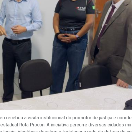
eo recebeu a visita institucional do promotor de justiça e coord
stadual Rota Procon. A iniciativa percorre diversas cidades mi
 locais, identificar desafios e fortalecer a rede de defesa do 