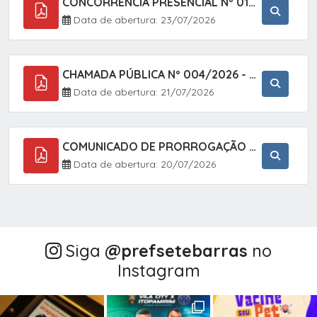
CONCORRÊNCIA PRESENCIAL Nº 018/2026 - PAVIMENTAÇÃO ASFÁLTICA NO BAIRRO VOTUPOCA ? ESTRADA DA RAPOSA, NO MUNICÍPIO DE SETE BARRAS/SP
Data de abertura: 23/07/2026
CHAMADA PÚBLICA Nº 004/2026 - AQUISIÇÃO DE GÊNEROS ALIMENTÍCIOS DA AGRICULTURA FAMILIAR PARA ALIMENTAÇÃO ESCOLAR COM DISPENSA DE LICITAÇÃO, LEI N.º 11.947, DE 16/07/2009, RESOLUÇÃO N.º 26 DO FNDE, DE 17/06/2013 E ALTERAÇÕES E A LEI FEDERAL Nº 14.133/
Data de abertura: 21/07/2026
COMUNICADO DE PRORROGAÇÃO DE PRAZO DO CHAMAMENTO PÚBLICO Nº 005/2026 - FOMENTO À EXECUÇÃO DE AÇÕES CULTURAIS (APOIO DIRETO SELEÇÃO DE PROJETOS PARA FIRMAR TERMO DE EXECUÇÃO CULTURAL COM RECURSOS DA POLÍTICA NACIONAL ALDIR BLANC DE FOMENTO À CULTURA
Data de abertura: 20/07/2026
Siga
@‌prefsetebarras
no
Instagram