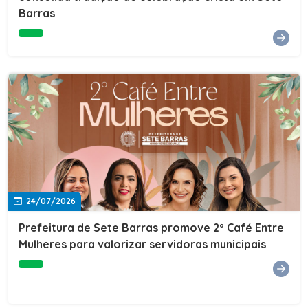
Barras
e do Instituto de Desenvolvimento Profissional
(IDEP).SERVIÇORede de Negócios 7BData: 11 de agosto
(terça-feira)Horário: 18h30Local: Rua Dr. Júlio Prestes,
692 – Centro – Sete Barras/SPPalestrante: Tiago
Ferreira – Especialista em técnicas de vendas Telecom e
fundador da empresa Seu Consultor.Inscrições: FAÇA
AQUI
24/07/2026
Prefeitura de Sete Barras promove 2º Café Entre
Mulheres para valorizar servidoras municipais