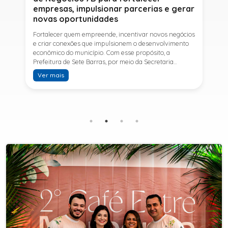
empresas, impulsionar parcerias e gerar
novas oportunidades
Fortalecer quem empreende, incentivar novos negócios
e criar conexões que impulsionem o desenvolvimento
econômico do município. Com esse propósito, a
Prefeitura de Sete Barras, por meio da Secretaria
Municipal de Turismo e Desenvolvimento Econômico,
Ver mais
promove na próxima terça-feira (11) a Rede de Negócios
7B, um encontro voltado a empresários,
empreendedores e profissionais que desejam ampliar
conhecimentos, estabelecer parcerias e identificar
novas oportunidades de crescimento.A programação
contará com a palestra de Tiago Ferreira, especialista
em técnicas de vendas para o setor de
telecomunicações e fundador da empresa Seu
Consultor, que compartilhará estratégias para
aumentar resultados, fortalecer relacionamentos
comerciais e ampliar as oportunidades de
negócios.Para a Secretária Municipal de Turismo e
Desenvolvimento Econômico, Edna Carvalho, a Rede de
Negócios 7B representa mais uma iniciativa da gestão
do Prefeito Ítalo Costa para fortalecer o
empreendedorismo e incentivar o crescimento das
empresas locais. "O Prefeito Ítalo Costa incentiva a