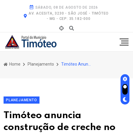
SÁBADO, 08 DE AGOSTO DE 2026
AV. ACESITA, 3230 - SÃO JOSÉ - TIMÓTEO
- MG - CEP: 35.182-000
Home
Planejamento
Timóteo Anuncia Construção de Creche No Bairro Alphaville e Amplia Investimentos Em Infraestrutura Urbana
PLANEJAMENTO
Timóteo anuncia
construção de creche no