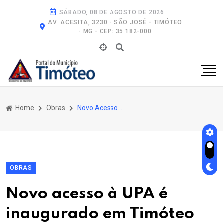
SÁBADO, 08 DE AGOSTO DE 2026
AV. ACESITA, 3230 - SÃO JOSÉ - TIMÓTEO
- MG - CEP: 35.182-000
Home
Obras
Novo Acesso À Upa É Inaugurado Em Timóteo
OBRAS
Novo acesso à UPA é
inaugurado em Timóteo