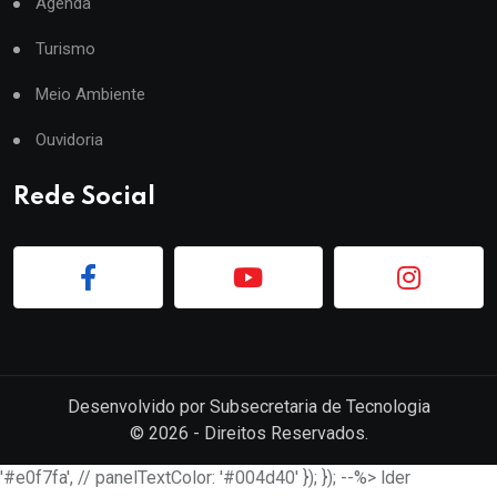
Agenda
Turismo
Meio Ambiente
Ouvidoria
Rede Social
Desenvolvido por
Subsecretaria de Tecnologia
©
2026
- Direitos Reservados.
'#e0f7fa', // panelTextColor: '#004d40' }); }); --%> lder