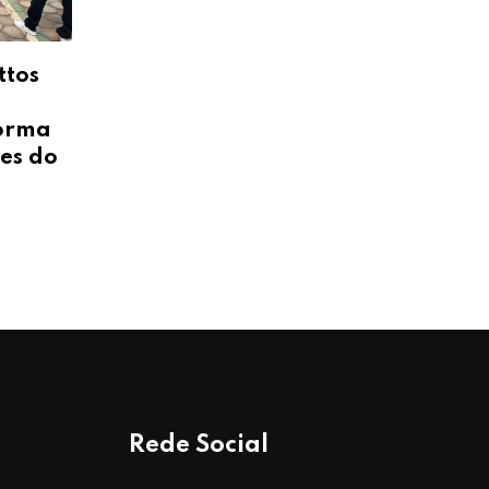
ttos
forma
es do
Rede Social