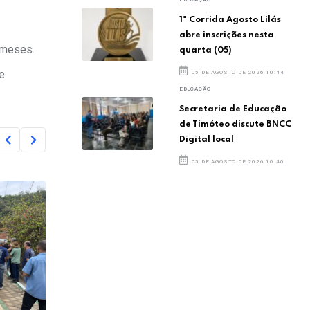
1ª Corrida Agosto Lilás
abre inscrições nesta
 meses.
quarta (05)
e
05 DE AGOSTO DE 2026 10:44
EDUCAÇÃO
Secretaria de Educação
de Timóteo discute BNCC
Digital local
05 DE AGOSTO DE 2026 10:40