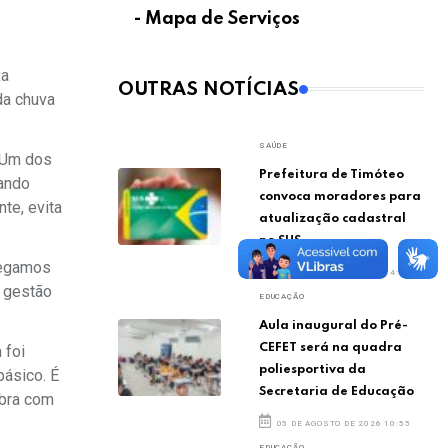
- Mapa de Serviços
xa
OUTRAS NOTÍCIAS
da chuva
SAÚDE
 Um dos
Prefeitura de Timóteo
uando
convoca moradores para
nte, evita
atualização cadastral
no SUS
hegamos
05 DE AGOSTO DE 2026 14:07
à gestão
EDUCAÇÃO
Aula inaugural do Pré-
CEFET será na quadra
 foi
poliesportiva da
básico. É
Secretaria de Educação
obra com
05 DE AGOSTO DE 2026 10:55
EDUCAÇÃO