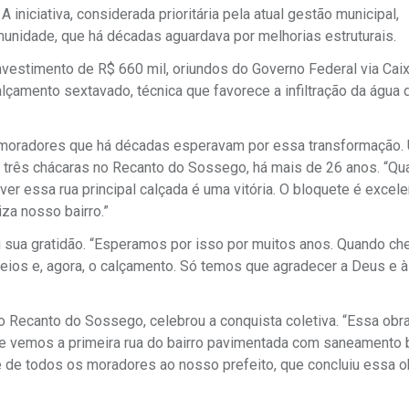
iniciativa, considerada prioritária pela atual gestão municipal,
idade, que há décadas aguardava por melhorias estruturais.
nvestimento de R$ 660 mil, oriundos do Governo Federal via Cai
amento sextavado, técnica que favorece a infiltração da água 
e moradores que há décadas esperavam por essa transformação.
e três chácaras no Recanto do Sossego, há mais de 26 anos. “Q
 ver essa rua principal calçada é uma vitória. O bloquete é excele
za nosso bairro.”
u sua gratidão. “Esperamos por isso por muitos anos. Quando c
rreios e, agora, o calçamento. Só temos que agradecer a Deus e 
 Recanto do Sossego, celebrou a conquista coletiva. “Essa obra
je vemos a primeira rua do bairro pavimentada com saneamento 
 de todos os moradores ao nosso prefeito, que concluiu essa 