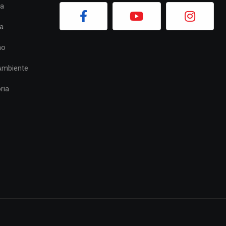
ia
a
mo
Ambiente
ria