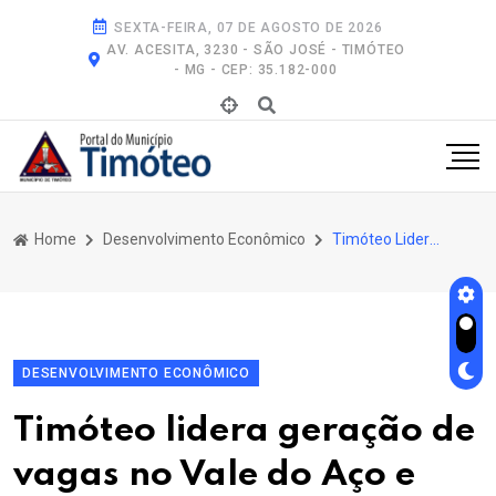
SEXTA-FEIRA, 07 DE AGOSTO DE 2026
AV. ACESITA, 3230 - SÃO JOSÉ - TIMÓTEO
- MG - CEP: 35.182-000
Home
Desenvolvimento Econômico
Timóteo Lidera Geração de Vagas No Vale do Aço e Alcança 5º Lugar No Ranking Estadual de Minas Gerais
DESENVOLVIMENTO ECONÔMICO
Timóteo lidera geração de
vagas no Vale do Aço e