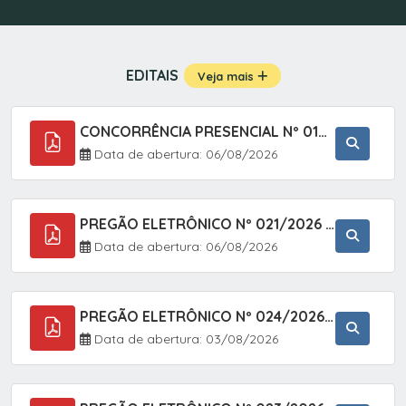
EDITAIS
Veja mais
CONCORRÊNCIA PRESENCIAL Nº 019/2025 - PAVIMENTAÇÃO ASFÁLTICA EM TRECHO DA RUA 2 NO BAIRRO VILA SOARES NO MUNICÍPIO DE SETE BARRAS/SP.
Data de abertura: 06/08/2026
PREGÃO ELETRÔNICO Nº 021/2026 - AQUISIÇÃO DE CONTENTORES E CARRINHOS, DESTINADOS A COLETIVA E MANEJO DE RESÍDUOS SÓLIDOS, ATRAVÉS DO SISTEMA DE REGISTRO DE PREÇOS (SRP)
Data de abertura: 06/08/2026
PREGÃO ELETRÔNICO Nº 024/2026 - AQUISIÇÃO DE GÁS MEDICINAL TIPO OXIGÊNIO (1,00 M3, 3,00 M3 E 10,00 M3), EM ATENDIMENTO À SECRETARIA MUNICIPAL DE SAÚDE, ATRAVÉS DO SISTEMA DE REGISTRO DE PREÇOS (SRP)
Data de abertura: 03/08/2026