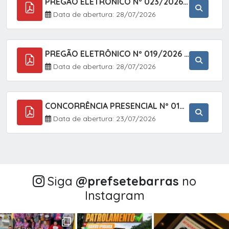
PREGÃO ELETRÔNICO Nº 023/2026 - AQUISIÇÃO DE ENXOVAL INFANTIL, EM ATENDIMENTO À SECRETARIA MUNICIPAL DE EDUCAÇÃO, ATRAVÉS DO SISTEMA DE REGISTRO DE PREÇOS (SRP).
Data de abertura: 28/07/2026
PREGÃO ELETRÔNICO Nº 019/2026 - CONTRATAÇÃO DE EMPRESA ESPECIALIZADA PARA A PRESTAÇÃO DE SERVIÇOS VETERINÁRIOS CLÍNICOS E CIRÚRGICOS, COM FOCO EM AÇÕES DE SAÚDE PÚBLICA, BEM-ESTAR ANIMAL E CONTROLE POPULACIONAL ÉTICO DE CÃES E GATOS, EM ATENDIMENTO À
Data de abertura: 28/07/2026
CONCORRÊNCIA PRESENCIAL Nº 018/2026 - PAVIMENTAÇÃO ASFÁLTICA NO BAIRRO VOTUPOCA ? ESTRADA DA RAPOSA, NO MUNICÍPIO DE SETE BARRAS/SP
Data de abertura: 23/07/2026
Siga
@‌prefsetebarras
no
Instagram