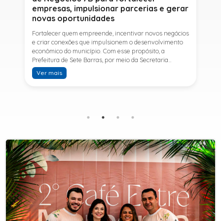
empresas, impulsionar parcerias e gerar
novas oportunidades
Fortalecer quem empreende, incentivar novos negócios
e criar conexões que impulsionem o desenvolvimento
econômico do município. Com esse propósito, a
Prefeitura de Sete Barras, por meio da Secretaria
Municipal de Turismo e Desenvolvimento Econômico,
Ver mais
promove na próxima terça-feira (11) a Rede de Negócios
7B, um encontro voltado a empresários,
empreendedores e profissionais que desejam ampliar
conhecimentos, estabelecer parcerias e identificar
novas oportunidades de crescimento.A programação
contará com a palestra de Tiago Ferreira, especialista
em técnicas de vendas para o setor de
telecomunicações e fundador da empresa Seu
Consultor, que compartilhará estratégias para
aumentar resultados, fortalecer relacionamentos
comerciais e ampliar as oportunidades de
negócios.Para a Secretária Municipal de Turismo e
Desenvolvimento Econômico, Edna Carvalho, a Rede de
Negócios 7B representa mais uma iniciativa da gestão
do Prefeito Ítalo Costa para fortalecer o
empreendedorismo e incentivar o crescimento das
empresas locais. "O Prefeito Ítalo Costa incentiva a