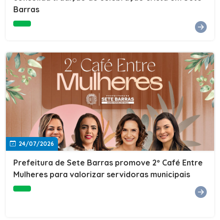
Barras
e do Instituto de Desenvolvimento Profissional
(IDEP).SERVIÇORede de Negócios 7BData: 11 de agosto
(terça-feira)Horário: 18h30Local: Rua Dr. Júlio Prestes,
692 – Centro – Sete Barras/SPPalestrante: Tiago
Ferreira – Especialista em técnicas de vendas Telecom e
fundador da empresa Seu Consultor.Inscrições: FAÇA
AQUI
24/07/2026
Prefeitura de Sete Barras promove 2º Café Entre
Mulheres para valorizar servidoras municipais