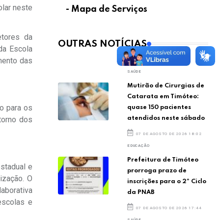
lar neste
- Mapa de Serviços
etores da
OUTRAS NOTÍCIAS
da Escola
mento das
SAÚDE
Mutirão de Cirurgias de
Catarata em Timóteo:
ro para os
quase 150 pacientes
atendidos neste sábado
torno dos
07 DE AGOSTO DE 2026 18:02
EDUCAÇÃO
Prefeitura de Timóteo
stadual e
prorroga prazo de
ização. O
inscrições para o 2º Ciclo
laborativa
da PNAB
escolas e
07 DE AGOSTO DE 2026 17:44
SAÚDE