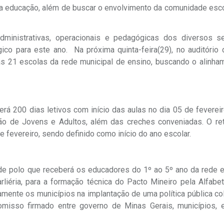
a educação, além de buscar o envolvimento da comunidade esco
dministrativas, operacionais e pedagógicas dos diversos s
co para este ano. Na próxima quinta-feira(29), no auditório 
s 21 escolas da rede municipal de ensino, buscando o alinha
erá 200 dias letivos com início das aulas no dia 05 de feverei
ção de Jovens e Adultos, além das creches conveniadas. O re
e fevereiro, sendo definido como início do ano escolar.
ade polo que receberá os educadores do 1º ao 5º ano da rede e
liéria, para a formação técnica do Pacto Mineiro pela Alfabet
amente os municípios na implantação de uma política pública co
romisso firmado entre governo de Minas Gerais, municípios, 