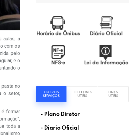
 aulas, a
ano com os
zida pelo
guiar, e o
sentando o
a pasta no
OUTROS
TELEFONES
LINKS
 o setor,
SERVIÇOS
UTÉIS
UTÉIS
 é formar
- Plano Diretor
ormação”,
ue toda a
- Diario Oficial
sionalismo