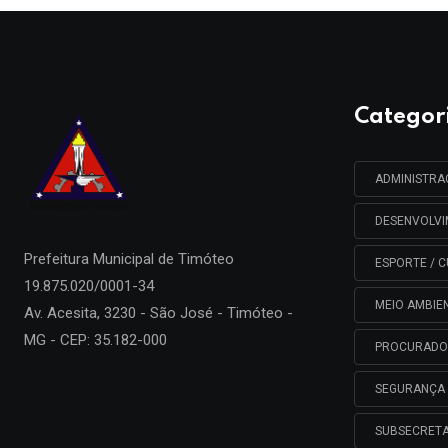
Categor
ADMINISTR
DESENVOLV
Prefeitura Municipal de
Timóteo
ESPORTE / C
19.875.020/0001-34
MEIO AMBIE
Av. Acesita, 3230 - São José - Timóteo -
MG - CEP: 35.182-000
PROCURADO
SEGURANÇA 
SUBSECRETA