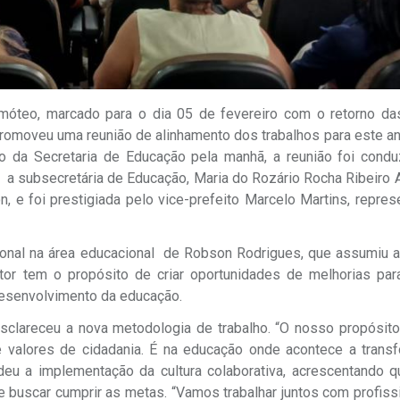
imóteo, marcado para o dia 05 de fevereiro com o retorno das
 promoveu uma reunião de alinhamento dos trabalhos para este 
o da Secretaria de Educação pela manhã, a reunião foi condu
a subsecretária de Educação, Maria do Rozário Rocha Ribeiro A
n, e foi prestigiada pelo vice-prefeito Marcelo Martins, repre
ssional na área educacional de Robson Rodrigues, que assumiu 
tor tem o propósito de criar oportunidades de melhorias para
 desenvolvimento da educação.
sclareceu a nova metodologia de trabalho. “O nosso propósito
 e valores de cidadania. É na educação onde acontece a transf
u a implementação da cultura colaborativa, acrescentando q
e buscar cumprir as metas. “Vamos trabalhar juntos com profis