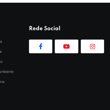
Rede Social
ia
a
mo
Ambiente
ria