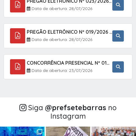
PREGÃO ELETRÔNICO Nº 023/2026 - AQUISIÇÃO DE ENXOVAL INFANTIL, EM ATENDIMENTO À SECRETARIA MUNICIPAL DE EDUCAÇÃO, ATRAVÉS DO SISTEMA DE REGISTRO DE PREÇOS (SRP).
Data de abertura: 28/07/2026
PREGÃO ELETRÔNICO Nº 019/2026 - CONTRATAÇÃO DE EMPRESA ESPECIALIZADA PARA A PRESTAÇÃO DE SERVIÇOS VETERINÁRIOS CLÍNICOS E CIRÚRGICOS, COM FOCO EM AÇÕES DE SAÚDE PÚBLICA, BEM-ESTAR ANIMAL E CONTROLE POPULACIONAL ÉTICO DE CÃES E GATOS, EM ATENDIMENTO À
Data de abertura: 28/07/2026
CONCORRÊNCIA PRESENCIAL Nº 018/2026 - PAVIMENTAÇÃO ASFÁLTICA NO BAIRRO VOTUPOCA ? ESTRADA DA RAPOSA, NO MUNICÍPIO DE SETE BARRAS/SP
Data de abertura: 23/07/2026
Siga
@‌prefsetebarras
no
Instagram