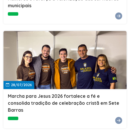
Cultura, Esporte e Lazer, Paulo Thomas, prestigiou os
municipais
formandos e destacou a importância da educação como
ferramenta de transformação social. "A educação abre
portas, transforma histórias e cria oportunidades. A
retomada e a ampliação da EJA representam um
compromisso da nossa gestão com a inclusão,
oferecendo a jovens e adultos a oportunidade de
concluir seus estudos e construir um futuro melhor.
Cada certificado entregue simboliza esforço,
determinação e a certeza de que investir em educação
é investir no desenvolvimento de Sete Barras."A
Prefeitura de Sete Barras também agradeceu ao SESI,
parceiro fundamental na retomada e ampliação da
Educação de Jovens e Adultos, aos professores, à
equipe da Secretaria Municipal de Educação e a todos
os profissionais que contribuíram para que esse
28/07/2026
importante projeto voltasse a transformar a vida de
dezenas de famílias.
Marcha para Jesus 2026 fortalece a fé e
consolida tradição de celebração cristã em Sete
Barras