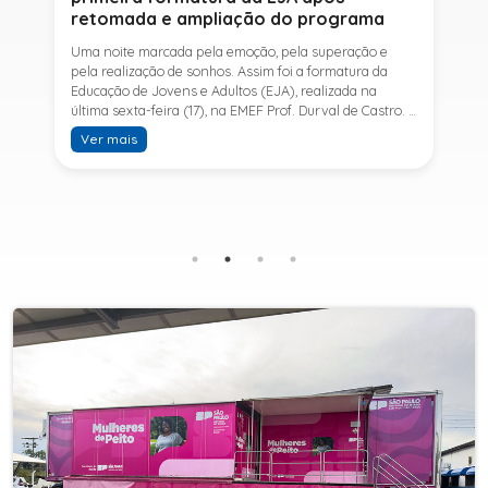
retomada e ampliação do programa
Uma noite marcada pela emoção, pela superação e
pela realização de sonhos. Assim foi a formatura da
Educação de Jovens e Adultos (EJA), realizada na
última sexta-feira (17), na EMEF Prof. Durval de Castro. A
cerimônia celebrou a conclusão dos estudos de 53
Ver mais
alunos e entrou para a história ao marcar a primeira
formatura do Ensino Fundamental II e do Ensino Médio
desde a retomada e ampliação da modalidade no
município.A retomada da EJA foi viabilizada por meio
da parceria entre a Prefeitura de Sete Barras, por
intermédio da Secretaria Municipal de Educação, e o
SESI, ampliando o acesso à educação e oferecendo uma
nova oportunidade para jovens e adultos que decidiram
retomar os estudos.A última turma da Educação de
Jovens e Adultos formada pelo município foi em 2016,
contemplando apenas o Ensino Fundamental I (1º ao 5º
ano). Após nove anos, a modalidade voltou a ser
oferecida em Sete Barras e, a partir de agosto de 2025,
passou por uma importante ampliação. Em parceria
com o SESI, a Prefeitura passou a disponibilizar também
o Ensino Fundamental II (6º ao 9º ano) e o Ensino
Médio, ampliando significativamente as oportunidades
para que jovens e adultos concluam sua formação.A