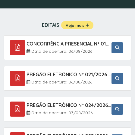
EDITAIS
Veja mais
CONCORRÊNCIA PRESENCIAL Nº 019/2025 - PAVIMENTAÇÃO ASFÁLTICA EM TRECHO DA RUA 2 NO BAIRRO VILA SOARES NO MUNICÍPIO DE SETE BARRAS/SP.
Data de abertura: 06/08/2026
PREGÃO ELETRÔNICO Nº 021/2026 - AQUISIÇÃO DE CONTENTORES E CARRINHOS, DESTINADOS A COLETIVA E MANEJO DE RESÍDUOS SÓLIDOS, ATRAVÉS DO SISTEMA DE REGISTRO DE PREÇOS (SRP)
Data de abertura: 06/08/2026
PREGÃO ELETRÔNICO Nº 024/2026 - AQUISIÇÃO DE GÁS MEDICINAL TIPO OXIGÊNIO (1,00 M3, 3,00 M3 E 10,00 M3), EM ATENDIMENTO À SECRETARIA MUNICIPAL DE SAÚDE, ATRAVÉS DO SISTEMA DE REGISTRO DE PREÇOS (SRP)
Data de abertura: 03/08/2026