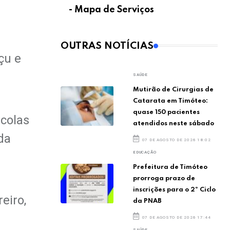
- Mapa de Serviços
OUTRAS NOTÍCIAS
çu e
SAÚDE
Mutirão de Cirurgias de
Catarata em Timóteo:
quase 150 pacientes
scolas
atendidos neste sábado
da
07 DE AGOSTO DE 2026 18:02
EDUCAÇÃO
Prefeitura de Timóteo
prorroga prazo de
inscrições para o 2º Ciclo
eiro,
da PNAB
07 DE AGOSTO DE 2026 17:44
SAÚDE