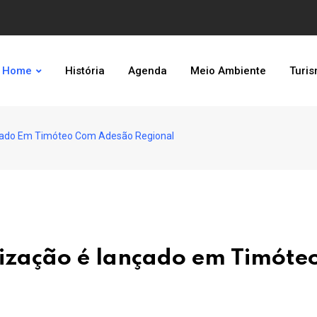
Home
História
Agenda
Meio Ambiente
Turi
nçado Em Timóteo Com Adesão Regional
tização é lançado em Timóte