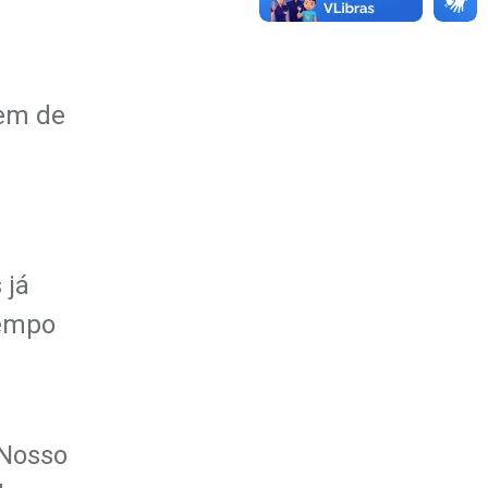
gem de
 já
tempo
“Nosso