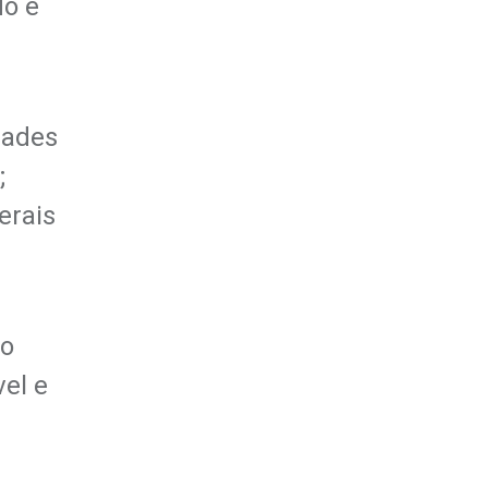
do e
dades
;
erais
do
el e