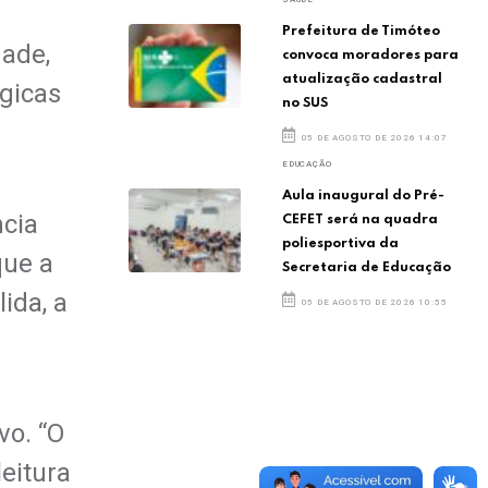
Prefeitura de Timóteo
dade,
convoca moradores para
atualização cadastral
ógicas
no SUS
05 DE AGOSTO DE 2026 14:07
EDUCAÇÃO
Aula inaugural do Pré-
ncia
CEFET será na quadra
poliesportiva da
que a
Secretaria de Educação
ida, a
05 DE AGOSTO DE 2026 10:55
vo. “O
eitura