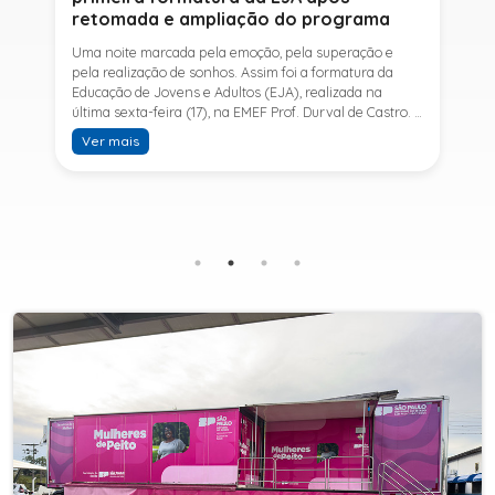
retomada e ampliação do programa
Uma noite marcada pela emoção, pela superação e
pela realização de sonhos. Assim foi a formatura da
Educação de Jovens e Adultos (EJA), realizada na
última sexta-feira (17), na EMEF Prof. Durval de Castro. A
cerimônia celebrou a conclusão dos estudos de 53
Ver mais
alunos e entrou para a história ao marcar a primeira
formatura do Ensino Fundamental II e do Ensino Médio
desde a retomada e ampliação da modalidade no
município.A retomada da EJA foi viabilizada por meio
da parceria entre a Prefeitura de Sete Barras, por
intermédio da Secretaria Municipal de Educação, e o
SESI, ampliando o acesso à educação e oferecendo uma
nova oportunidade para jovens e adultos que decidiram
retomar os estudos.A última turma da Educação de
Jovens e Adultos formada pelo município foi em 2016,
contemplando apenas o Ensino Fundamental I (1º ao 5º
ano). Após nove anos, a modalidade voltou a ser
oferecida em Sete Barras e, a partir de agosto de 2025,
passou por uma importante ampliação. Em parceria
com o SESI, a Prefeitura passou a disponibilizar também
o Ensino Fundamental II (6º ao 9º ano) e o Ensino
Médio, ampliando significativamente as oportunidades
para que jovens e adultos concluam sua formação.A