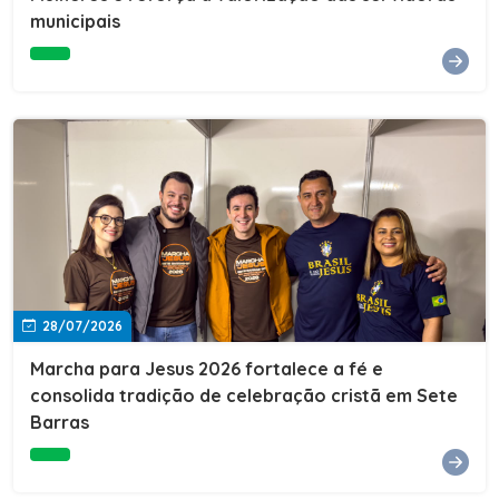
Cultura, Esporte e Lazer, Paulo Thomas, prestigiou os
municipais
formandos e destacou a importância da educação como
ferramenta de transformação social. "A educação abre
portas, transforma histórias e cria oportunidades. A
retomada e a ampliação da EJA representam um
compromisso da nossa gestão com a inclusão,
oferecendo a jovens e adultos a oportunidade de
concluir seus estudos e construir um futuro melhor.
Cada certificado entregue simboliza esforço,
determinação e a certeza de que investir em educação
é investir no desenvolvimento de Sete Barras."A
Prefeitura de Sete Barras também agradeceu ao SESI,
parceiro fundamental na retomada e ampliação da
Educação de Jovens e Adultos, aos professores, à
equipe da Secretaria Municipal de Educação e a todos
os profissionais que contribuíram para que esse
28/07/2026
importante projeto voltasse a transformar a vida de
dezenas de famílias.
Marcha para Jesus 2026 fortalece a fé e
consolida tradição de celebração cristã em Sete
Barras