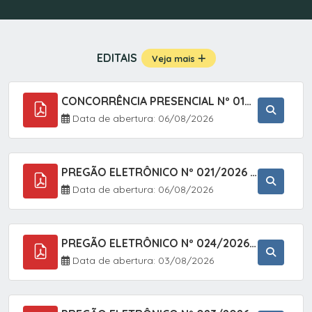
EDITAIS
Veja mais
CONCORRÊNCIA PRESENCIAL Nº 019/2025 - PAVIMENTAÇÃO ASFÁLTICA EM TRECHO DA RUA 2 NO BAIRRO VILA SOARES NO MUNICÍPIO DE SETE BARRAS/SP.
Data de abertura: 06/08/2026
PREGÃO ELETRÔNICO Nº 021/2026 - AQUISIÇÃO DE CONTENTORES E CARRINHOS, DESTINADOS A COLETIVA E MANEJO DE RESÍDUOS SÓLIDOS, ATRAVÉS DO SISTEMA DE REGISTRO DE PREÇOS (SRP)
Data de abertura: 06/08/2026
PREGÃO ELETRÔNICO Nº 024/2026 - AQUISIÇÃO DE GÁS MEDICINAL TIPO OXIGÊNIO (1,00 M3, 3,00 M3 E 10,00 M3), EM ATENDIMENTO À SECRETARIA MUNICIPAL DE SAÚDE, ATRAVÉS DO SISTEMA DE REGISTRO DE PREÇOS (SRP)
Data de abertura: 03/08/2026