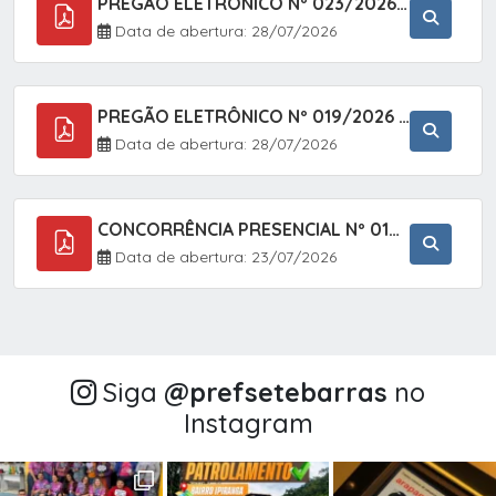
PREGÃO ELETRÔNICO Nº 023/2026 - AQUISIÇÃO DE ENXOVAL INFANTIL, EM ATENDIMENTO À SECRETARIA MUNICIPAL DE EDUCAÇÃO, ATRAVÉS DO SISTEMA DE REGISTRO DE PREÇOS (SRP).
Data de abertura: 28/07/2026
PREGÃO ELETRÔNICO Nº 019/2026 - CONTRATAÇÃO DE EMPRESA ESPECIALIZADA PARA A PRESTAÇÃO DE SERVIÇOS VETERINÁRIOS CLÍNICOS E CIRÚRGICOS, COM FOCO EM AÇÕES DE SAÚDE PÚBLICA, BEM-ESTAR ANIMAL E CONTROLE POPULACIONAL ÉTICO DE CÃES E GATOS, EM ATENDIMENTO À
Data de abertura: 28/07/2026
CONCORRÊNCIA PRESENCIAL Nº 018/2026 - PAVIMENTAÇÃO ASFÁLTICA NO BAIRRO VOTUPOCA ? ESTRADA DA RAPOSA, NO MUNICÍPIO DE SETE BARRAS/SP
Data de abertura: 23/07/2026
Siga
@‌prefsetebarras
no
Instagram