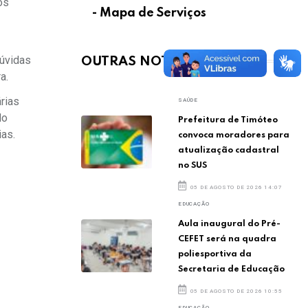
os
- Mapa de Serviços
dúvidas
OUTRAS NOTÍCIAS
a.
rias
SAÚDE
do
Prefeitura de Timóteo
ias.
convoca moradores para
atualização cadastral
no SUS
05 DE AGOSTO DE 2026 14:07
EDUCAÇÃO
Aula inaugural do Pré-
CEFET será na quadra
poliesportiva da
Secretaria de Educação
05 DE AGOSTO DE 2026 10:55
EDUCAÇÃO