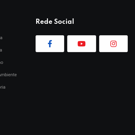
Rede Social
ia
a
mo
Ambiente
ria