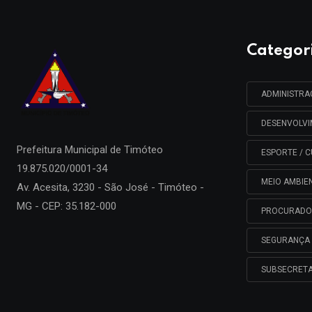
Categor
ADMINISTR
DESENVOLV
Prefeitura Municipal de
Timóteo
ESPORTE / C
19.875.020/0001-34
MEIO AMBIE
Av. Acesita, 3230 - São José - Timóteo -
MG - CEP: 35.182-000
PROCURADO
SEGURANÇA 
SUBSECRETA