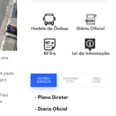
, uma
 A pauta
OUTROS
TELEFONES
LINKS
igos.
SERVIÇOS
UTÉIS
UTÉIS
 Para
- Plano Diretor
da
- Diario Oficial