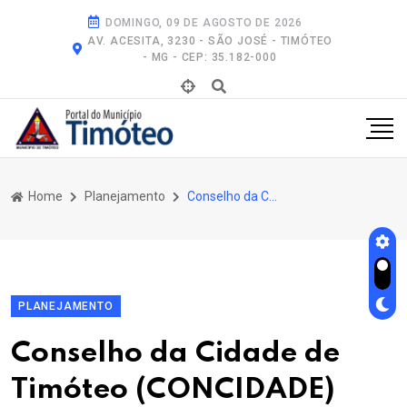
DOMINGO, 09 DE AGOSTO DE 2026
AV. ACESITA, 3230 - SÃO JOSÉ - TIMÓTEO
- MG - CEP: 35.182-000
Home
Planejamento
Conselho da Cidade de Timóteo (Concidade) Realiza Reunião Extraordinária Nesta Sexta-Feira
PLANEJAMENTO
Conselho da Cidade de
Timóteo (CONCIDADE)