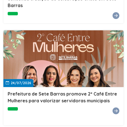
Barras
e do Instituto de Desenvolvimento Profissional
(IDEP).SERVIÇORede de Negócios 7BData: 11 de agosto
(terça-feira)Horário: 18h30Local: Rua Dr. Júlio Prestes,
692 – Centro – Sete Barras/SPPalestrante: Tiago
Ferreira – Especialista em técnicas de vendas Telecom e
fundador da empresa Seu Consultor.Inscrições: FAÇA
AQUI
24/07/2026
Prefeitura de Sete Barras promove 2º Café Entre
Mulheres para valorizar servidoras municipais