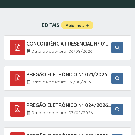
EDITAIS
Veja mais
CONCORRÊNCIA PRESENCIAL Nº 019/2025 - PAVIMENTAÇÃO ASFÁLTICA EM TRECHO DA RUA 2 NO BAIRRO VILA SOARES NO MUNICÍPIO DE SETE BARRAS/SP.
Data de abertura: 06/08/2026
PREGÃO ELETRÔNICO Nº 021/2026 - AQUISIÇÃO DE CONTENTORES E CARRINHOS, DESTINADOS A COLETIVA E MANEJO DE RESÍDUOS SÓLIDOS, ATRAVÉS DO SISTEMA DE REGISTRO DE PREÇOS (SRP)
Data de abertura: 06/08/2026
PREGÃO ELETRÔNICO Nº 024/2026 - AQUISIÇÃO DE GÁS MEDICINAL TIPO OXIGÊNIO (1,00 M3, 3,00 M3 E 10,00 M3), EM ATENDIMENTO À SECRETARIA MUNICIPAL DE SAÚDE, ATRAVÉS DO SISTEMA DE REGISTRO DE PREÇOS (SRP)
Data de abertura: 03/08/2026