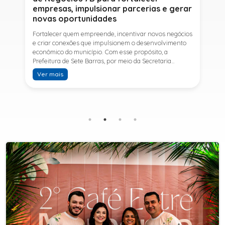
empresas, impulsionar parcerias e gerar
novas oportunidades
Fortalecer quem empreende, incentivar novos negócios
e criar conexões que impulsionem o desenvolvimento
econômico do município. Com esse propósito, a
Prefeitura de Sete Barras, por meio da Secretaria
Municipal de Turismo e Desenvolvimento Econômico,
Ver mais
promove na próxima terça-feira (11) a Rede de Negócios
7B, um encontro voltado a empresários,
empreendedores e profissionais que desejam ampliar
conhecimentos, estabelecer parcerias e identificar
novas oportunidades de crescimento.A programação
contará com a palestra de Tiago Ferreira, especialista
em técnicas de vendas para o setor de
telecomunicações e fundador da empresa Seu
Consultor, que compartilhará estratégias para
aumentar resultados, fortalecer relacionamentos
comerciais e ampliar as oportunidades de
negócios.Para a Secretária Municipal de Turismo e
Desenvolvimento Econômico, Edna Carvalho, a Rede de
Negócios 7B representa mais uma iniciativa da gestão
do Prefeito Ítalo Costa para fortalecer o
empreendedorismo e incentivar o crescimento das
empresas locais. "O Prefeito Ítalo Costa incentiva a