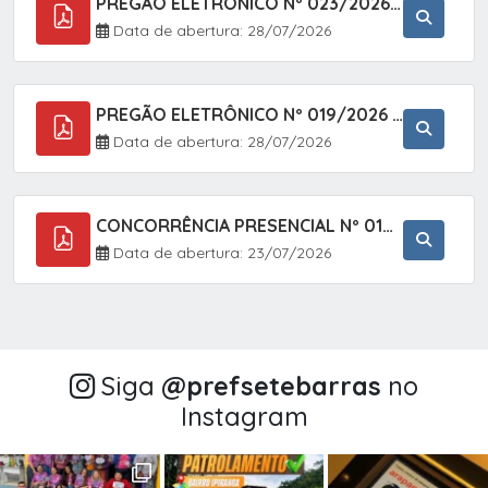
PREGÃO ELETRÔNICO Nº 023/2026 - AQUISIÇÃO DE ENXOVAL INFANTIL, EM ATENDIMENTO À SECRETARIA MUNICIPAL DE EDUCAÇÃO, ATRAVÉS DO SISTEMA DE REGISTRO DE PREÇOS (SRP).
Data de abertura: 28/07/2026
PREGÃO ELETRÔNICO Nº 019/2026 - CONTRATAÇÃO DE EMPRESA ESPECIALIZADA PARA A PRESTAÇÃO DE SERVIÇOS VETERINÁRIOS CLÍNICOS E CIRÚRGICOS, COM FOCO EM AÇÕES DE SAÚDE PÚBLICA, BEM-ESTAR ANIMAL E CONTROLE POPULACIONAL ÉTICO DE CÃES E GATOS, EM ATENDIMENTO À
Data de abertura: 28/07/2026
CONCORRÊNCIA PRESENCIAL Nº 018/2026 - PAVIMENTAÇÃO ASFÁLTICA NO BAIRRO VOTUPOCA ? ESTRADA DA RAPOSA, NO MUNICÍPIO DE SETE BARRAS/SP
Data de abertura: 23/07/2026
Siga
@‌prefsetebarras
no
Instagram