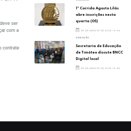
1ª Corrida Agosto Lilás
abre inscrições nesta
quarta (05)
 deve ser
çar com a
05 DE AGOSTO DE 2026 10:44
EDUCAÇÃO
Secretaria de Educação
o contrate
de Timóteo discute BNCC
Digital local
05 DE AGOSTO DE 2026 10:40