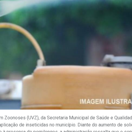
em Zoonoses (UVZ), da Secretaria Municipal de Saúde e Qualida
 aplicação de inseticidas no município. Diante do aumento de sol
 à presença de pernilongos, a administração ressalta que o ser