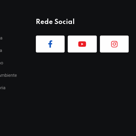
Rede Social
ia
a
mo
Ambiente
ria