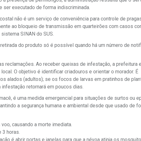
e ser executado de forma indiscriminada.
costal não é um serviço de conveniência para controle de praga
amente ao bloqueio de transmissão em quarteirões com casos co
o sistema SINAN do SUS.
A retirada do produto só é possível quando há um número de noti
s reclamações. Ao receber queixas de infestação, a prefeitura 
cal. O objetivo é identificar criadouros e orientar o morador. É
os alados (adultos); se os focos de larvas em pratinhos de plan
a infestação retornará em poucos dias.
umacê, é uma medida emergencial para situações de surtos ou e
rantindo a segurança humana e ambiental desde que usado de f
 voo, causando a morte imediata.
 3 horas.
ão é abrir portas e janelas para que a névoa atinja os mosquit