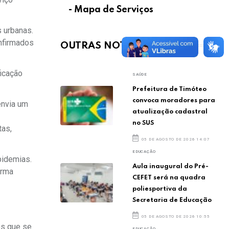
- Mapa de Serviços
s urbanas.
nfirmados
OUTRAS NOTÍCIAS
ficação
SAÚDE
Prefeitura de Timóteo
convoca moradores para
envia um
atualização cadastral
no SUS
tas,
05 DE AGOSTO DE 2026 14:07
EDUCAÇÃO
pidemias.
Aula inaugural do Pré-
orma
CEFET será na quadra
poliesportiva da
Secretaria de Educação
05 DE AGOSTO DE 2026 10:55
os que se
EDUCAÇÃO