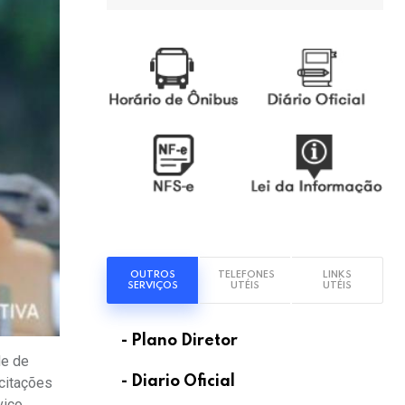
OUTROS
TELEFONES
LINKS
SERVIÇOS
UTÉIS
UTÉIS
- Plano Diretor
de de
- Diario Oficial
icitações
viço