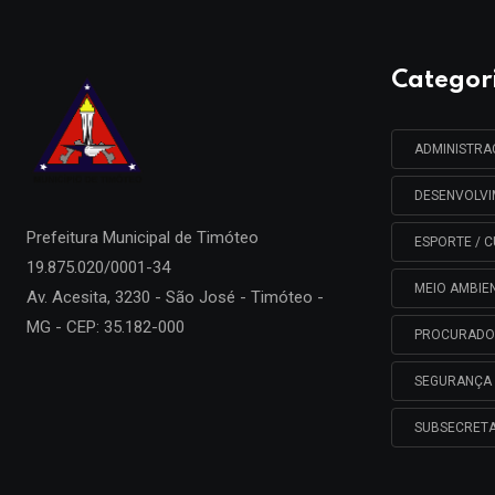
Categor
ADMINISTR
DESENVOLV
Prefeitura Municipal de
Timóteo
ESPORTE / C
19.875.020/0001-34
MEIO AMBIE
Av. Acesita, 3230 - São José - Timóteo -
MG - CEP: 35.182-000
PROCURADO
SEGURANÇA 
SUBSECRETA