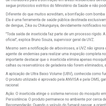
segue protocolos estritos do Ministério da Saúde e não pod
Diferente do que muitos acreditam, a borrifação com bomba 
Ela é uma ferramenta de saúde pública destinada exclusiv
de dengue, Zika ou Chikungunya, devidamente notificados n
"Toda saída de inseticida faz parte de um processo rígido. 
oficial", explica Bruno Souza, supervisor geral da UVZ.
Mesmo sem a notificação de arboviroses, a UVZ não ignora a
agente de endemias para realizar uma inspeção completa no lo
importante destacar que o inseticida elimina apenas mosquit
calhas ou reservatórios de geladeira não forem eliminados, 
A aplicação de Ultra Baixo Volume (UBV), conhecida como f
O produto utilizado é aprovado pela ANVISA e pela OMS, ga
racional.
Ação: O inseticida atinge o sistema nervoso do mosquito em
Persistência: O produto permanece no ambiente por cerca de
Recomendação: Quando o veículo do fumacê passar, a orientaç