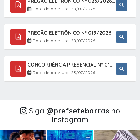
PREGÃO ELETRÔNICO Nº 023/2026 - AQUISIÇÃO DE ENXOVAL INFANTIL, EM ATENDIMENTO À SECRETARIA MUNICIPAL DE EDUCAÇÃO, ATRAVÉS DO SISTEMA DE REGISTRO DE PREÇOS (SRP).
Data de abertura: 28/07/2026
PREGÃO ELETRÔNICO Nº 019/2026 - CONTRATAÇÃO DE EMPRESA ESPECIALIZADA PARA A PRESTAÇÃO DE SERVIÇOS VETERINÁRIOS CLÍNICOS E CIRÚRGICOS, COM FOCO EM AÇÕES DE SAÚDE PÚBLICA, BEM-ESTAR ANIMAL E CONTROLE POPULACIONAL ÉTICO DE CÃES E GATOS, EM ATENDIMENTO À
Data de abertura: 28/07/2026
CONCORRÊNCIA PRESENCIAL Nº 018/2026 - PAVIMENTAÇÃO ASFÁLTICA NO BAIRRO VOTUPOCA ? ESTRADA DA RAPOSA, NO MUNICÍPIO DE SETE BARRAS/SP
Data de abertura: 23/07/2026
Siga
@‌prefsetebarras
no
Instagram