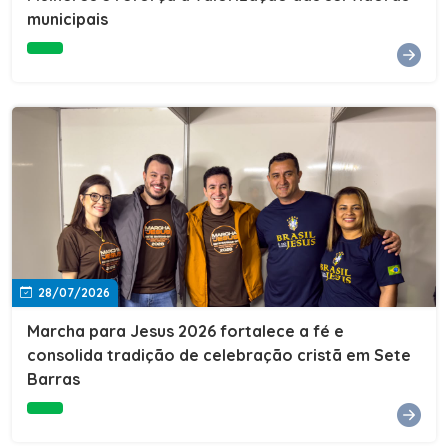
Cultura, Esporte e Lazer, Paulo Thomas, prestigiou os
municipais
formandos e destacou a importância da educação como
ferramenta de transformação social. "A educação abre
portas, transforma histórias e cria oportunidades. A
retomada e a ampliação da EJA representam um
compromisso da nossa gestão com a inclusão,
oferecendo a jovens e adultos a oportunidade de
concluir seus estudos e construir um futuro melhor.
Cada certificado entregue simboliza esforço,
determinação e a certeza de que investir em educação
é investir no desenvolvimento de Sete Barras."A
Prefeitura de Sete Barras também agradeceu ao SESI,
parceiro fundamental na retomada e ampliação da
Educação de Jovens e Adultos, aos professores, à
equipe da Secretaria Municipal de Educação e a todos
os profissionais que contribuíram para que esse
28/07/2026
importante projeto voltasse a transformar a vida de
dezenas de famílias.
Marcha para Jesus 2026 fortalece a fé e
consolida tradição de celebração cristã em Sete
Barras