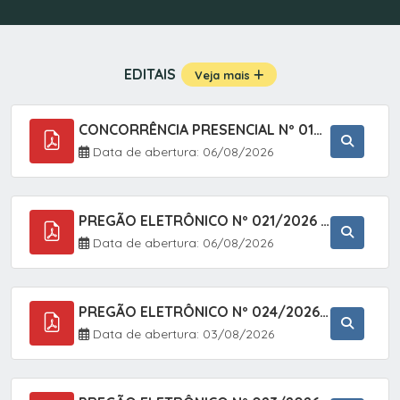
EDITAIS
Veja mais
CONCORRÊNCIA PRESENCIAL Nº 019/2025 - PAVIMENTAÇÃO ASFÁLTICA EM TRECHO DA RUA 2 NO BAIRRO VILA SOARES NO MUNICÍPIO DE SETE BARRAS/SP.
Data de abertura: 06/08/2026
PREGÃO ELETRÔNICO Nº 021/2026 - AQUISIÇÃO DE CONTENTORES E CARRINHOS, DESTINADOS A COLETIVA E MANEJO DE RESÍDUOS SÓLIDOS, ATRAVÉS DO SISTEMA DE REGISTRO DE PREÇOS (SRP)
Data de abertura: 06/08/2026
PREGÃO ELETRÔNICO Nº 024/2026 - AQUISIÇÃO DE GÁS MEDICINAL TIPO OXIGÊNIO (1,00 M3, 3,00 M3 E 10,00 M3), EM ATENDIMENTO À SECRETARIA MUNICIPAL DE SAÚDE, ATRAVÉS DO SISTEMA DE REGISTRO DE PREÇOS (SRP)
Data de abertura: 03/08/2026