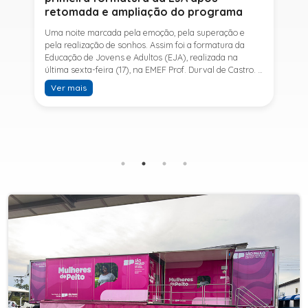
retomada e ampliação do programa
Uma noite marcada pela emoção, pela superação e
pela realização de sonhos. Assim foi a formatura da
Educação de Jovens e Adultos (EJA), realizada na
última sexta-feira (17), na EMEF Prof. Durval de Castro. A
cerimônia celebrou a conclusão dos estudos de 53
Ver mais
alunos e entrou para a história ao marcar a primeira
formatura do Ensino Fundamental II e do Ensino Médio
desde a retomada e ampliação da modalidade no
município.A retomada da EJA foi viabilizada por meio
da parceria entre a Prefeitura de Sete Barras, por
intermédio da Secretaria Municipal de Educação, e o
SESI, ampliando o acesso à educação e oferecendo uma
nova oportunidade para jovens e adultos que decidiram
retomar os estudos.A última turma da Educação de
Jovens e Adultos formada pelo município foi em 2016,
contemplando apenas o Ensino Fundamental I (1º ao 5º
ano). Após nove anos, a modalidade voltou a ser
oferecida em Sete Barras e, a partir de agosto de 2025,
passou por uma importante ampliação. Em parceria
com o SESI, a Prefeitura passou a disponibilizar também
o Ensino Fundamental II (6º ao 9º ano) e o Ensino
Médio, ampliando significativamente as oportunidades
para que jovens e adultos concluam sua formação.A