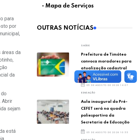
- Mapa de Serviços
do para
osto por
OUTRAS NOTÍCIAS
unicipal,
SAÚDE
s áreas da
Prefeitura de Timóteo
otinho,
convoca moradores para
ição
atualização cadastral
cial da
no SUS
05 DE AGOSTO DE 2026 14:07
 do
EDUCAÇÃO
 Abrir
Aula inaugural do Pré-
ida sejam
CEFET será na quadra
poliesportiva da
Secretaria de Educação
da está
05 DE AGOSTO DE 2026 10:55
ja
EDUCAÇÃO