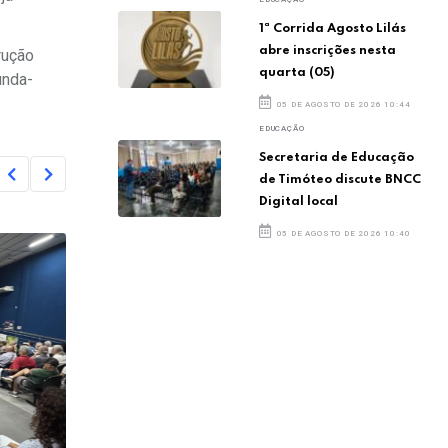
1ª Corrida Agosto Lilás
abre inscrições nesta
rução
quarta (05)
unda-
05 DE AGOSTO DE 2026 10:44
EDUCAÇÃO
Secretaria de Educação
de Timóteo discute BNCC
Digital local
05 DE AGOSTO DE 2026 10:40