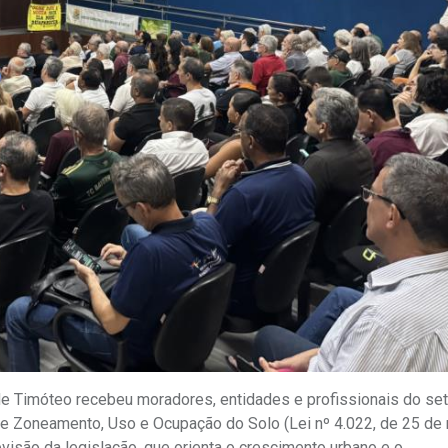
a de Timóteo recebeu moradores, entidades e profissionais do se
 de Zoneamento, Uso e Ocupação do Solo (Lei nº 4.022, de 25 de
isão da legislação, que orienta o crescimento urbano e o