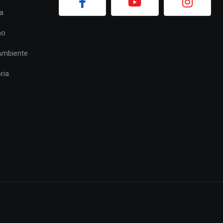
a
mo
Ambiente
ria