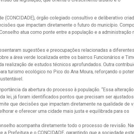
ade (CONCIDADE), órgão colegiado consultivo e deliberativo cria
 decisões que impactam diretamente o futuro do município. Comp
Conselho atua como ponte entre a população e a administração m
apresentaram sugestões e preocupações relacionadas a diferente
bre a área verde localizada entre os bairros Funcionários e Tim
 realização de estudos técnicos aprofundados. Outra contribu
para turismo ecológico no Pico do Ana Moura, reforçando o poten
sustentável.
mportância da abertura do processo à população. “Essa alteração
 lei, já foram identificados pontos que precisam ser ajustados.
ermite que decisões que impactam diretamente na qualidade de v
horar e oferecer uma cidade mais justa e equilibrada para os
onselho acompanha diretamente todo o processo de revisão. Na
re a Prefeitura e o CONCIDADE, garantindo que a sociedade este