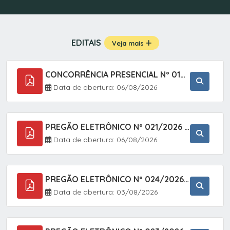
EDITAIS
Veja mais
CONCORRÊNCIA PRESENCIAL Nº 019/2025 - PAVIMENTAÇÃO ASFÁLTICA EM TRECHO DA RUA 2 NO BAIRRO VILA SOARES NO MUNICÍPIO DE SETE BARRAS/SP.
Data de abertura: 06/08/2026
PREGÃO ELETRÔNICO Nº 021/2026 - AQUISIÇÃO DE CONTENTORES E CARRINHOS, DESTINADOS A COLETIVA E MANEJO DE RESÍDUOS SÓLIDOS, ATRAVÉS DO SISTEMA DE REGISTRO DE PREÇOS (SRP)
Data de abertura: 06/08/2026
PREGÃO ELETRÔNICO Nº 024/2026 - AQUISIÇÃO DE GÁS MEDICINAL TIPO OXIGÊNIO (1,00 M3, 3,00 M3 E 10,00 M3), EM ATENDIMENTO À SECRETARIA MUNICIPAL DE SAÚDE, ATRAVÉS DO SISTEMA DE REGISTRO DE PREÇOS (SRP)
Data de abertura: 03/08/2026