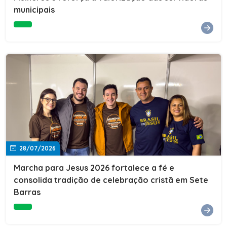
Cultura, Esporte e Lazer, Paulo Thomas, prestigiou os
municipais
formandos e destacou a importância da educação como
ferramenta de transformação social. "A educação abre
portas, transforma histórias e cria oportunidades. A
retomada e a ampliação da EJA representam um
compromisso da nossa gestão com a inclusão,
oferecendo a jovens e adultos a oportunidade de
concluir seus estudos e construir um futuro melhor.
Cada certificado entregue simboliza esforço,
determinação e a certeza de que investir em educação
é investir no desenvolvimento de Sete Barras."A
Prefeitura de Sete Barras também agradeceu ao SESI,
parceiro fundamental na retomada e ampliação da
Educação de Jovens e Adultos, aos professores, à
equipe da Secretaria Municipal de Educação e a todos
os profissionais que contribuíram para que esse
28/07/2026
importante projeto voltasse a transformar a vida de
dezenas de famílias.
Marcha para Jesus 2026 fortalece a fé e
consolida tradição de celebração cristã em Sete
Barras