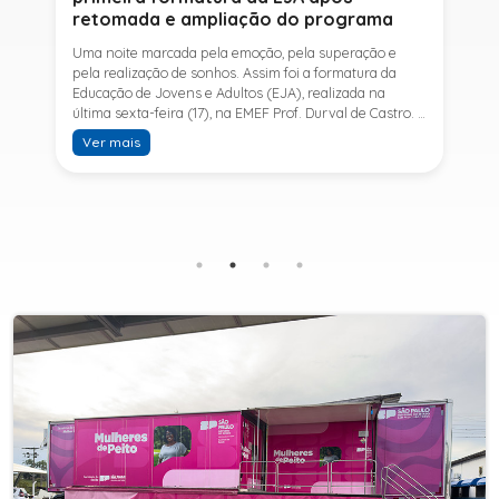
retomada e ampliação do programa
Uma noite marcada pela emoção, pela superação e
pela realização de sonhos. Assim foi a formatura da
Educação de Jovens e Adultos (EJA), realizada na
última sexta-feira (17), na EMEF Prof. Durval de Castro. A
cerimônia celebrou a conclusão dos estudos de 53
Ver mais
alunos e entrou para a história ao marcar a primeira
formatura do Ensino Fundamental II e do Ensino Médio
desde a retomada e ampliação da modalidade no
município.A retomada da EJA foi viabilizada por meio
da parceria entre a Prefeitura de Sete Barras, por
intermédio da Secretaria Municipal de Educação, e o
SESI, ampliando o acesso à educação e oferecendo uma
nova oportunidade para jovens e adultos que decidiram
retomar os estudos.A última turma da Educação de
Jovens e Adultos formada pelo município foi em 2016,
contemplando apenas o Ensino Fundamental I (1º ao 5º
ano). Após nove anos, a modalidade voltou a ser
oferecida em Sete Barras e, a partir de agosto de 2025,
passou por uma importante ampliação. Em parceria
com o SESI, a Prefeitura passou a disponibilizar também
o Ensino Fundamental II (6º ao 9º ano) e o Ensino
Médio, ampliando significativamente as oportunidades
para que jovens e adultos concluam sua formação.A