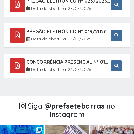
PREGÃO ELETRÔNICO Nº 023/2026 - AQUISIÇÃO DE ENXOVAL INFANTIL, EM ATENDIMENTO À SECRETARIA MUNICIPAL DE EDUCAÇÃO, ATRAVÉS DO SISTEMA DE REGISTRO DE PREÇOS (SRP).
Data de abertura: 28/07/2026
PREGÃO ELETRÔNICO Nº 019/2026 - CONTRATAÇÃO DE EMPRESA ESPECIALIZADA PARA A PRESTAÇÃO DE SERVIÇOS VETERINÁRIOS CLÍNICOS E CIRÚRGICOS, COM FOCO EM AÇÕES DE SAÚDE PÚBLICA, BEM-ESTAR ANIMAL E CONTROLE POPULACIONAL ÉTICO DE CÃES E GATOS, EM ATENDIMENTO À
Data de abertura: 28/07/2026
CONCORRÊNCIA PRESENCIAL Nº 018/2026 - PAVIMENTAÇÃO ASFÁLTICA NO BAIRRO VOTUPOCA ? ESTRADA DA RAPOSA, NO MUNICÍPIO DE SETE BARRAS/SP
Data de abertura: 23/07/2026
Siga
@‌prefsetebarras
no
Instagram