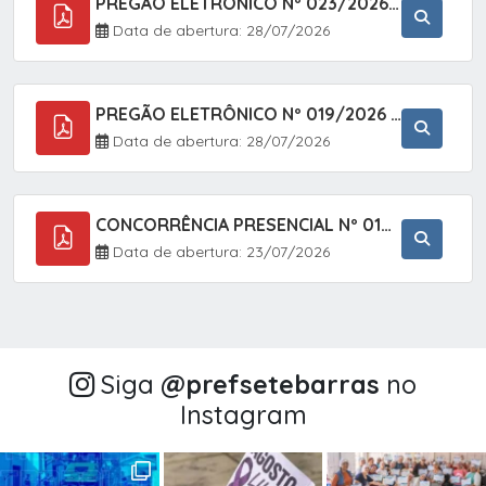
PREGÃO ELETRÔNICO Nº 023/2026 - AQUISIÇÃO DE ENXOVAL INFANTIL, EM ATENDIMENTO À SECRETARIA MUNICIPAL DE EDUCAÇÃO, ATRAVÉS DO SISTEMA DE REGISTRO DE PREÇOS (SRP).
Data de abertura: 28/07/2026
PREGÃO ELETRÔNICO Nº 019/2026 - CONTRATAÇÃO DE EMPRESA ESPECIALIZADA PARA A PRESTAÇÃO DE SERVIÇOS VETERINÁRIOS CLÍNICOS E CIRÚRGICOS, COM FOCO EM AÇÕES DE SAÚDE PÚBLICA, BEM-ESTAR ANIMAL E CONTROLE POPULACIONAL ÉTICO DE CÃES E GATOS, EM ATENDIMENTO À
Data de abertura: 28/07/2026
CONCORRÊNCIA PRESENCIAL Nº 018/2026 - PAVIMENTAÇÃO ASFÁLTICA NO BAIRRO VOTUPOCA ? ESTRADA DA RAPOSA, NO MUNICÍPIO DE SETE BARRAS/SP
Data de abertura: 23/07/2026
Siga
@‌prefsetebarras
no
Instagram