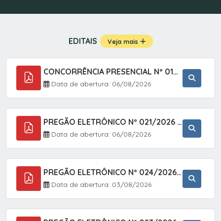
EDITAIS
Veja mais
CONCORRÊNCIA PRESENCIAL Nº 019/2025 - PAVIMENTAÇÃO ASFÁLTICA EM TRECHO DA RUA 2 NO BAIRRO VILA SOARES NO MUNICÍPIO DE SETE BARRAS/SP.
Data de abertura: 06/08/2026
PREGÃO ELETRÔNICO Nº 021/2026 - AQUISIÇÃO DE CONTENTORES E CARRINHOS, DESTINADOS A COLETIVA E MANEJO DE RESÍDUOS SÓLIDOS, ATRAVÉS DO SISTEMA DE REGISTRO DE PREÇOS (SRP)
Data de abertura: 06/08/2026
PREGÃO ELETRÔNICO Nº 024/2026 - AQUISIÇÃO DE GÁS MEDICINAL TIPO OXIGÊNIO (1,00 M3, 3,00 M3 E 10,00 M3), EM ATENDIMENTO À SECRETARIA MUNICIPAL DE SAÚDE, ATRAVÉS DO SISTEMA DE REGISTRO DE PREÇOS (SRP)
Data de abertura: 03/08/2026