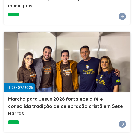
Cultura, Esporte e Lazer, Paulo Thomas, prestigiou os
municipais
formandos e destacou a importância da educação como
ferramenta de transformação social. "A educação abre
portas, transforma histórias e cria oportunidades. A
retomada e a ampliação da EJA representam um
compromisso da nossa gestão com a inclusão,
oferecendo a jovens e adultos a oportunidade de
concluir seus estudos e construir um futuro melhor.
Cada certificado entregue simboliza esforço,
determinação e a certeza de que investir em educação
é investir no desenvolvimento de Sete Barras."A
Prefeitura de Sete Barras também agradeceu ao SESI,
parceiro fundamental na retomada e ampliação da
Educação de Jovens e Adultos, aos professores, à
equipe da Secretaria Municipal de Educação e a todos
os profissionais que contribuíram para que esse
28/07/2026
importante projeto voltasse a transformar a vida de
dezenas de famílias.
Marcha para Jesus 2026 fortalece a fé e
consolida tradição de celebração cristã em Sete
Barras