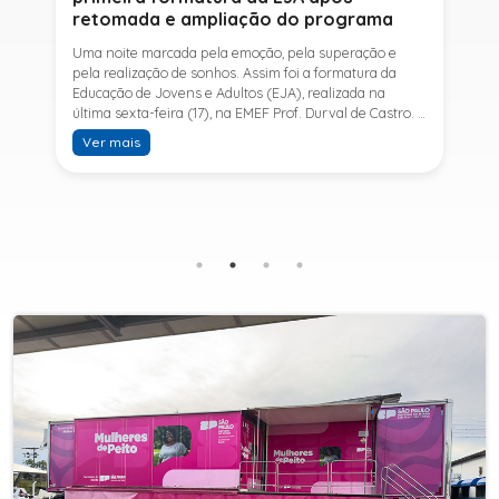
retomada e ampliação do programa
Uma noite marcada pela emoção, pela superação e
pela realização de sonhos. Assim foi a formatura da
Educação de Jovens e Adultos (EJA), realizada na
última sexta-feira (17), na EMEF Prof. Durval de Castro. A
cerimônia celebrou a conclusão dos estudos de 53
Ver mais
alunos e entrou para a história ao marcar a primeira
formatura do Ensino Fundamental II e do Ensino Médio
desde a retomada e ampliação da modalidade no
município.A retomada da EJA foi viabilizada por meio
da parceria entre a Prefeitura de Sete Barras, por
intermédio da Secretaria Municipal de Educação, e o
SESI, ampliando o acesso à educação e oferecendo uma
nova oportunidade para jovens e adultos que decidiram
retomar os estudos.A última turma da Educação de
Jovens e Adultos formada pelo município foi em 2016,
contemplando apenas o Ensino Fundamental I (1º ao 5º
ano). Após nove anos, a modalidade voltou a ser
oferecida em Sete Barras e, a partir de agosto de 2025,
passou por uma importante ampliação. Em parceria
com o SESI, a Prefeitura passou a disponibilizar também
o Ensino Fundamental II (6º ao 9º ano) e o Ensino
Médio, ampliando significativamente as oportunidades
para que jovens e adultos concluam sua formação.A