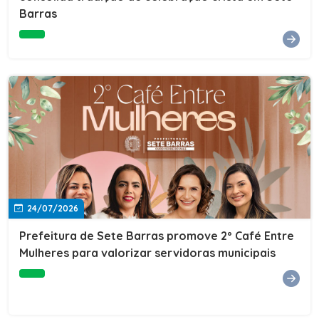
Barras
e do Instituto de Desenvolvimento Profissional
(IDEP).SERVIÇORede de Negócios 7BData: 11 de agosto
(terça-feira)Horário: 18h30Local: Rua Dr. Júlio Prestes,
692 – Centro – Sete Barras/SPPalestrante: Tiago
Ferreira – Especialista em técnicas de vendas Telecom e
fundador da empresa Seu Consultor.Inscrições: FAÇA
AQUI
24/07/2026
Prefeitura de Sete Barras promove 2º Café Entre
Mulheres para valorizar servidoras municipais