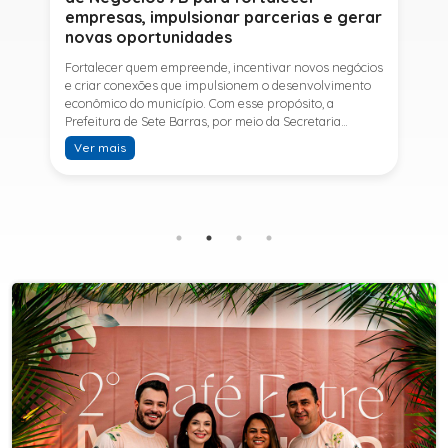
empresas, impulsionar parcerias e gerar
novas oportunidades
Fortalecer quem empreende, incentivar novos negócios
e criar conexões que impulsionem o desenvolvimento
econômico do município. Com esse propósito, a
Prefeitura de Sete Barras, por meio da Secretaria
Municipal de Turismo e Desenvolvimento Econômico,
Ver mais
promove na próxima terça-feira (11) a Rede de Negócios
7B, um encontro voltado a empresários,
empreendedores e profissionais que desejam ampliar
conhecimentos, estabelecer parcerias e identificar
novas oportunidades de crescimento.A programação
contará com a palestra de Tiago Ferreira, especialista
em técnicas de vendas para o setor de
telecomunicações e fundador da empresa Seu
Consultor, que compartilhará estratégias para
aumentar resultados, fortalecer relacionamentos
comerciais e ampliar as oportunidades de
negócios.Para a Secretária Municipal de Turismo e
Desenvolvimento Econômico, Edna Carvalho, a Rede de
Negócios 7B representa mais uma iniciativa da gestão
do Prefeito Ítalo Costa para fortalecer o
empreendedorismo e incentivar o crescimento das
empresas locais. "O Prefeito Ítalo Costa incentiva a