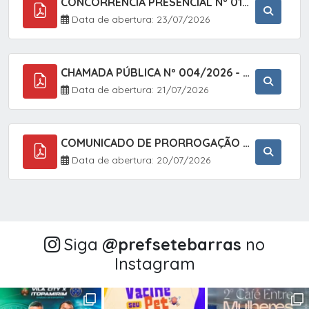
CONCORRÊNCIA PRESENCIAL Nº 018/2026 - PAVIMENTAÇÃO ASFÁLTICA NO BAIRRO VOTUPOCA ? ESTRADA DA RAPOSA, NO MUNICÍPIO DE SETE BARRAS/SP
Data de abertura: 23/07/2026
CHAMADA PÚBLICA Nº 004/2026 - AQUISIÇÃO DE GÊNEROS ALIMENTÍCIOS DA AGRICULTURA FAMILIAR PARA ALIMENTAÇÃO ESCOLAR COM DISPENSA DE LICITAÇÃO, LEI N.º 11.947, DE 16/07/2009, RESOLUÇÃO N.º 26 DO FNDE, DE 17/06/2013 E ALTERAÇÕES E A LEI FEDERAL Nº 14.133/
Data de abertura: 21/07/2026
COMUNICADO DE PRORROGAÇÃO DE PRAZO DO CHAMAMENTO PÚBLICO Nº 005/2026 - FOMENTO À EXECUÇÃO DE AÇÕES CULTURAIS (APOIO DIRETO SELEÇÃO DE PROJETOS PARA FIRMAR TERMO DE EXECUÇÃO CULTURAL COM RECURSOS DA POLÍTICA NACIONAL ALDIR BLANC DE FOMENTO À CULTURA
Data de abertura: 20/07/2026
Siga
@‌prefsetebarras
no
Instagram