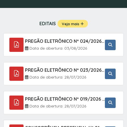
EDITAIS
Veja mais
PREGÃO ELETRÔNICO Nº 024/2026 - AQUISIÇÃO DE GÁS MEDICINAL TIPO OXIGÊNIO (1,00 M3, 3,00 M3 E 10,00 M3), EM ATENDIMENTO À SECRETARIA MUNICIPAL DE SAÚDE, ATRAVÉS DO SISTEMA DE REGISTRO DE PREÇOS (SRP)
Data de abertura: 03/08/2026
PREGÃO ELETRÔNICO Nº 023/2026 - AQUISIÇÃO DE ENXOVAL INFANTIL, EM ATENDIMENTO À SECRETARIA MUNICIPAL DE EDUCAÇÃO, ATRAVÉS DO SISTEMA DE REGISTRO DE PREÇOS (SRP).
Data de abertura: 28/07/2026
PREGÃO ELETRÔNICO Nº 019/2026 - ONTRATAÇÃO DE EMPRESA ESPECIALIZADA PARA A PRESTAÇÃO DE SERVIÇOS VETERINÁRIOS CLÍNICOS E CIRÚRGICOS, COM FOCO EM AÇÕES DE SAÚDE PÚBLICA, BEM-ESTAR ANIMAL E CONTROLE POPULACIONAL ÉTICO DE CÃES E GATOS, EM ATENDIMENTO À
Data de abertura: 28/07/2026