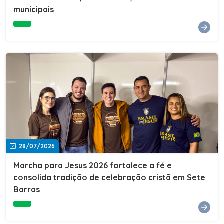
Cultura, Esporte e Lazer, Paulo Thomas, prestigiou os
municipais
formandos e destacou a importância da educação como
ferramenta de transformação social. "A educação abre
portas, transforma histórias e cria oportunidades. A
retomada e a ampliação da EJA representam um
compromisso da nossa gestão com a inclusão,
oferecendo a jovens e adultos a oportunidade de
concluir seus estudos e construir um futuro melhor.
Cada certificado entregue simboliza esforço,
determinação e a certeza de que investir em educação
é investir no desenvolvimento de Sete Barras."A
Prefeitura de Sete Barras também agradeceu ao SESI,
parceiro fundamental na retomada e ampliação da
Educação de Jovens e Adultos, aos professores, à
equipe da Secretaria Municipal de Educação e a todos
os profissionais que contribuíram para que esse
28/07/2026
importante projeto voltasse a transformar a vida de
dezenas de famílias.
Marcha para Jesus 2026 fortalece a fé e
consolida tradição de celebração cristã em Sete
Barras