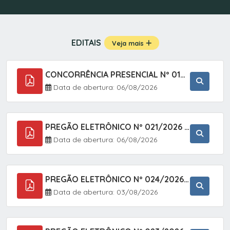
EDITAIS
Veja mais
CONCORRÊNCIA PRESENCIAL Nº 019/2025 - PAVIMENTAÇÃO ASFÁLTICA EM TRECHO DA RUA 2 NO BAIRRO VILA SOARES NO MUNICÍPIO DE SETE BARRAS/SP.
Data de abertura: 06/08/2026
PREGÃO ELETRÔNICO Nº 021/2026 - AQUISIÇÃO DE CONTENTORES E CARRINHOS, DESTINADOS A COLETIVA E MANEJO DE RESÍDUOS SÓLIDOS, ATRAVÉS DO SISTEMA DE REGISTRO DE PREÇOS (SRP)
Data de abertura: 06/08/2026
PREGÃO ELETRÔNICO Nº 024/2026 - AQUISIÇÃO DE GÁS MEDICINAL TIPO OXIGÊNIO (1,00 M3, 3,00 M3 E 10,00 M3), EM ATENDIMENTO À SECRETARIA MUNICIPAL DE SAÚDE, ATRAVÉS DO SISTEMA DE REGISTRO DE PREÇOS (SRP)
Data de abertura: 03/08/2026