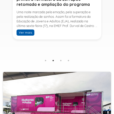
retomada e ampliação do programa
Uma noite marcada pela emoção, pela superação e
pela realização de sonhos. Assim foi a formatura da
Educação de Jovens e Adultos (EJA), realizada na
última sexta-feira (17), na EMEF Prof. Durval de Castro. A
cerimônia celebrou a conclusão dos estudos de 53
Ver mais
alunos e entrou para a história ao marcar a primeira
formatura do Ensino Fundamental II e do Ensino Médio
desde a retomada e ampliação da modalidade no
município.A retomada da EJA foi viabilizada por meio
da parceria entre a Prefeitura de Sete Barras, por
intermédio da Secretaria Municipal de Educação, e o
SESI, ampliando o acesso à educação e oferecendo uma
nova oportunidade para jovens e adultos que decidiram
retomar os estudos.A última turma da Educação de
Jovens e Adultos formada pelo município foi em 2016,
contemplando apenas o Ensino Fundamental I (1º ao 5º
ano). Após nove anos, a modalidade voltou a ser
oferecida em Sete Barras e, a partir de agosto de 2025,
passou por uma importante ampliação. Em parceria
com o SESI, a Prefeitura passou a disponibilizar também
o Ensino Fundamental II (6º ao 9º ano) e o Ensino
Médio, ampliando significativamente as oportunidades
para que jovens e adultos concluam sua formação.A