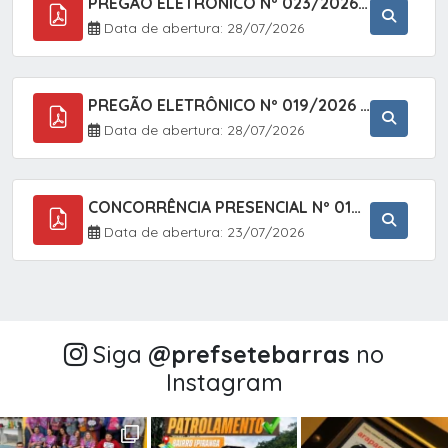
PREGÃO ELETRÔNICO Nº 023/2026 - AQUISIÇÃO DE ENXOVAL INFANTIL, EM ATENDIMENTO À SECRETARIA MUNICIPAL DE EDUCAÇÃO, ATRAVÉS DO SISTEMA DE REGISTRO DE PREÇOS (SRP).
Data de abertura: 28/07/2026
PREGÃO ELETRÔNICO Nº 019/2026 - CONTRATAÇÃO DE EMPRESA ESPECIALIZADA PARA A PRESTAÇÃO DE SERVIÇOS VETERINÁRIOS CLÍNICOS E CIRÚRGICOS, COM FOCO EM AÇÕES DE SAÚDE PÚBLICA, BEM-ESTAR ANIMAL E CONTROLE POPULACIONAL ÉTICO DE CÃES E GATOS, EM ATENDIMENTO À
Data de abertura: 28/07/2026
CONCORRÊNCIA PRESENCIAL Nº 018/2026 - PAVIMENTAÇÃO ASFÁLTICA NO BAIRRO VOTUPOCA ? ESTRADA DA RAPOSA, NO MUNICÍPIO DE SETE BARRAS/SP
Data de abertura: 23/07/2026
Siga
@‌prefsetebarras
no
Instagram