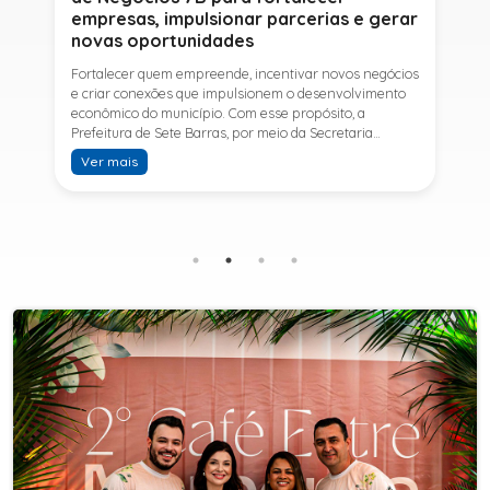
empresas, impulsionar parcerias e gerar
novas oportunidades
Fortalecer quem empreende, incentivar novos negócios
e criar conexões que impulsionem o desenvolvimento
econômico do município. Com esse propósito, a
Prefeitura de Sete Barras, por meio da Secretaria
Municipal de Turismo e Desenvolvimento Econômico,
Ver mais
promove na próxima terça-feira (11) a Rede de Negócios
7B, um encontro voltado a empresários,
empreendedores e profissionais que desejam ampliar
conhecimentos, estabelecer parcerias e identificar
novas oportunidades de crescimento.A programação
contará com a palestra de Tiago Ferreira, especialista
em técnicas de vendas para o setor de
telecomunicações e fundador da empresa Seu
Consultor, que compartilhará estratégias para
aumentar resultados, fortalecer relacionamentos
comerciais e ampliar as oportunidades de
negócios.Para a Secretária Municipal de Turismo e
Desenvolvimento Econômico, Edna Carvalho, a Rede de
Negócios 7B representa mais uma iniciativa da gestão
do Prefeito Ítalo Costa para fortalecer o
empreendedorismo e incentivar o crescimento das
empresas locais. "O Prefeito Ítalo Costa incentiva a