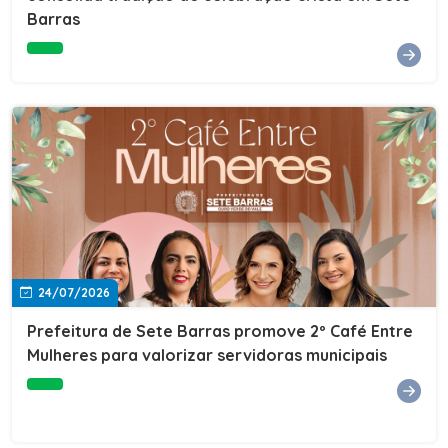
Barras
e do Instituto de Desenvolvimento Profissional
(IDEP).SERVIÇORede de Negócios 7BData: 11 de agosto
(terça-feira)Horário: 18h30Local: Rua Dr. Júlio Prestes,
692 – Centro – Sete Barras/SPPalestrante: Tiago
Ferreira – Especialista em técnicas de vendas Telecom e
fundador da empresa Seu Consultor.Inscrições: FAÇA
AQUI
24/07/2026
Prefeitura de Sete Barras promove 2º Café Entre
Mulheres para valorizar servidoras municipais