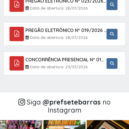
PREGÃO ELETRÔNICO Nº 023/2026 - AQUISIÇÃO DE ENXOVAL INFANTIL, EM ATENDIMENTO À SECRETARIA MUNICIPAL DE EDUCAÇÃO, ATRAVÉS DO SISTEMA DE REGISTRO DE PREÇOS (SRP).
Data de abertura: 28/07/2026
PREGÃO ELETRÔNICO Nº 019/2026 - CONTRATAÇÃO DE EMPRESA ESPECIALIZADA PARA A PRESTAÇÃO DE SERVIÇOS VETERINÁRIOS CLÍNICOS E CIRÚRGICOS, COM FOCO EM AÇÕES DE SAÚDE PÚBLICA, BEM-ESTAR ANIMAL E CONTROLE POPULACIONAL ÉTICO DE CÃES E GATOS, EM ATENDIMENTO À
Data de abertura: 28/07/2026
CONCORRÊNCIA PRESENCIAL Nº 018/2026 - PAVIMENTAÇÃO ASFÁLTICA NO BAIRRO VOTUPOCA ? ESTRADA DA RAPOSA, NO MUNICÍPIO DE SETE BARRAS/SP
Data de abertura: 23/07/2026
Siga
@‌prefsetebarras
no
Instagram