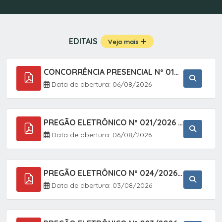
EDITAIS
Veja mais
CONCORRÊNCIA PRESENCIAL Nº 019/2025 - PAVIMENTAÇÃO ASFÁLTICA EM TRECHO DA RUA 2 NO BAIRRO VILA SOARES NO MUNICÍPIO DE SETE BARRAS/SP.
Data de abertura: 06/08/2026
PREGÃO ELETRÔNICO Nº 021/2026 - AQUISIÇÃO DE CONTENTORES E CARRINHOS, DESTINADOS A COLETIVA E MANEJO DE RESÍDUOS SÓLIDOS, ATRAVÉS DO SISTEMA DE REGISTRO DE PREÇOS (SRP)
Data de abertura: 06/08/2026
PREGÃO ELETRÔNICO Nº 024/2026 - AQUISIÇÃO DE GÁS MEDICINAL TIPO OXIGÊNIO (1,00 M3, 3,00 M3 E 10,00 M3), EM ATENDIMENTO À SECRETARIA MUNICIPAL DE SAÚDE, ATRAVÉS DO SISTEMA DE REGISTRO DE PREÇOS (SRP)
Data de abertura: 03/08/2026