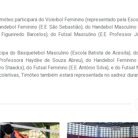
móteo participará do Voleibol Feminino (representado pela Esco
andebol Feminino (E.E. São Sebastião); do Handebol Masculino 
 Figueiredo Barcelos); do Futsal Masculino (E.E. Professor J
cipa do Basquetebol Masculino (Escola Batista de Acesita); do
 Professora Haydèe de Souza Abreu); do Handebol Feminino 
 Staacks); do Futsal Feminino (E.E. Antônio Silva); e do Futsal
coletivas, Timóteo também estará representada no xadrez duran