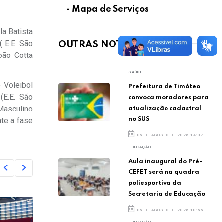
- Mapa de Serviços
la Batista
( E.E. São
OUTRAS NOTÍCIAS
oão Cotta
SAÚDE
 Voleibol
Prefeitura de Timóteo
(E.E. São
convoca moradores para
 Masculino
atualização cadastral
no SUS
te a fase
05 DE AGOSTO DE 2026 14:07
EDUCAÇÃO
Aula inaugural do Pré-
CEFET será na quadra
poliesportiva da
Secretaria de Educação
05 DE AGOSTO DE 2026 10:55
EDUCAÇÃO