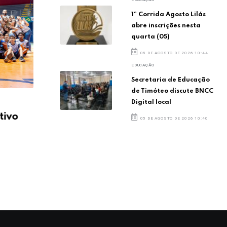
1ª Corrida Agosto Lilás
abre inscrições nesta
quarta (05)
05 DE AGOSTO DE 2026 10:44
EDUCAÇÃO
Secretaria de Educação
de Timóteo discute BNCC
Digital local
Delegação de Timóteo
Del
tivo
carrega espírito esportivo
car
05 DE AGOSTO DE 2026 10:40