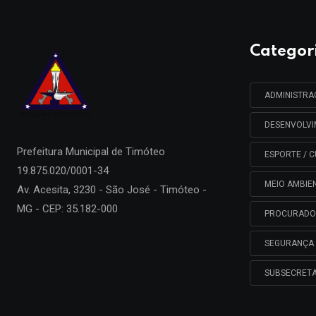
Categor
ADMINISTR
DESENVOLV
Prefeitura Municipal de
Timóteo
ESPORTE / C
19.875.020/0001-34
MEIO AMBIE
Av. Acesita, 3230 - São José - Timóteo -
MG - CEP: 35.182-000
PROCURADO
SEGURANÇA 
SUBSECRETA