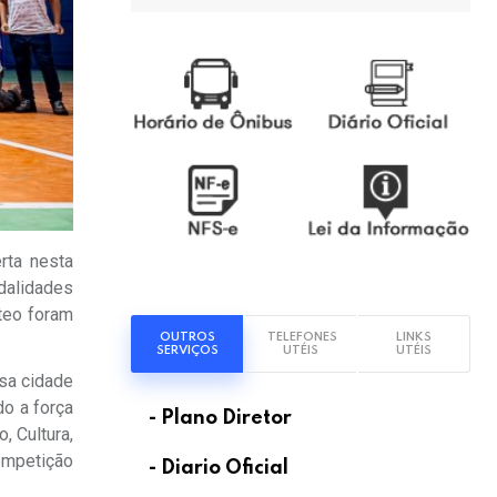
rta nesta
dalidades
óteo foram
OUTROS
TELEFONES
LINKS
.
SERVIÇOS
UTÉIS
UTÉIS
ssa cidade
do a força
- Plano Diretor
, Cultura,
ompetição
- Diario Oficial