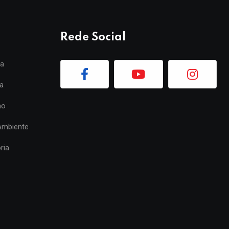
Rede Social
ia
a
mo
Ambiente
ria