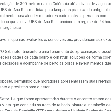
ntação de 300 metros da rua Colômbia até a divisa de Jaguaraç
 UBS do Ana Rita, medidas para tampar as piscinas do antigo clu
ecialmente para atender moradores cadeirantes e pessoas com
indicou que a nova UBS do Ana Rita funcione em regime de 24 hor
emergências.
s, que irão avaliá-las e, sendo viáveis, providenciar sua exe
. “O Gabinete Itinerante é uma ferramenta de aproximação e escuta
cessidades de cada bairro e construir soluções de forma colet
as decisões e acompanhe de perto as obras e investimentos que
 proposta, permitindo que moradores apresentassem suas reivind
to e previstas para o setor.
Setor 1 e que foram apresentadas durante o encontro tratam da
Vista, que consistiu na troca de telhado, pintura e instalação de
to Fora do Domicílio (TFD) para abrigar a Unidade Básica de Sa