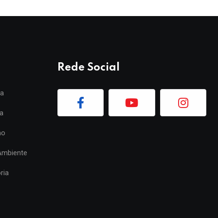
Rede Social
ia
a
mo
Ambiente
ria