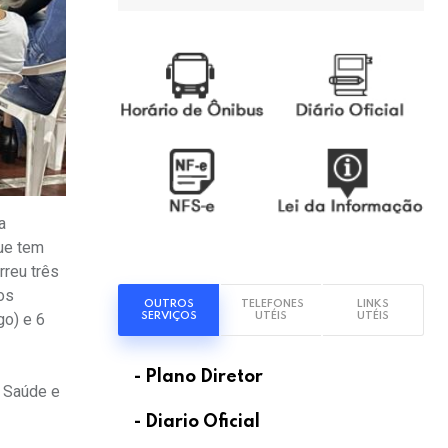
a
que tem
rreu três
os
OUTROS
TELEFONES
LINKS
SERVIÇOS
UTÉIS
UTÉIS
go) e 6
- Plano Diretor
, Saúde e
- Diario Oficial