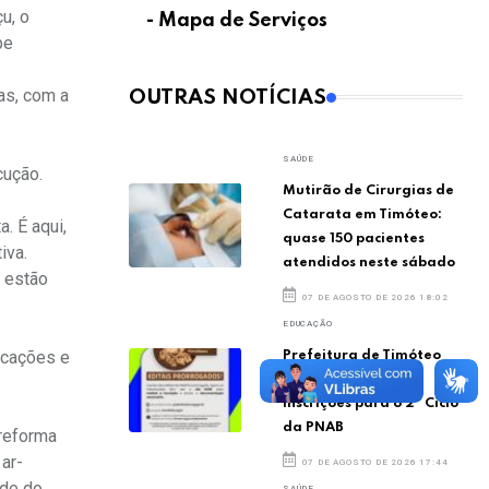
u, o
- Mapa de Serviços
be
as, com a
OUTRAS NOTÍCIAS
SAÚDE
cução.
Mutirão de Cirurgias de
Catarata em Timóteo:
. É aqui,
quase 150 pacientes
iva.
atendidos neste sábado
 estão
07 DE AGOSTO DE 2026 18:02
EDUCAÇÃO
icações e
Prefeitura de Timóteo
prorroga prazo de
inscrições para o 2º Ciclo
da PNAB
 reforma
 ar-
07 DE AGOSTO DE 2026 17:44
úde do
SAÚDE