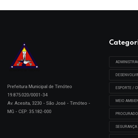
Categor
ADMINISTR
DESENVOLV
Prefeitura Municipal de
Timóteo
ESPORTE / C
19.875.020/0001-34
MEIO AMBIE
Av. Acesita, 3230 - São José - Timóteo -
MG - CEP: 35.182-000
PROCURADO
SEGURANÇA 