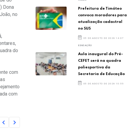
I) Dona
Prefeitura de Timóteo
João, no
convoca moradores para
atualização cadastral
no SUS
ã,
05 DE AGOSTO DE 2026 14:07
entares,
EDUCAÇÃO
quadra do
Aula inaugural do Pré-
CEFET será na quadra
poliesportiva da
rente com
Secretaria de Educação
 as
05 DE AGOSTO DE 2026 10:55
nejamento
plada com