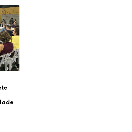
ete
idade