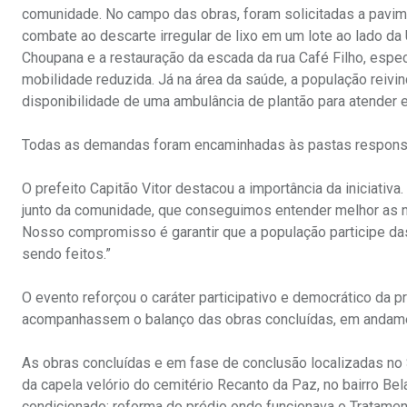
comunidade. No campo das obras, foram solicitadas a pavime
combate ao descarte irregular de lixo em um lote ao lado da
Choupana e a restauração da escada da rua Café Filho, esp
mobilidade reduzida. Já na área da saúde, a população reiv
disponibilidade de uma ambulância de plantão para atender 
Todas as demandas foram encaminhadas às pastas responsávei
O prefeito Capitão Vitor destacou a importância da iniciativa
junto da comunidade, que conseguimos entender melhor as ne
Nosso compromisso é garantir que a população participe d
sendo feitos.”
O evento reforçou o caráter participativo e democrático da
acompanhassem o balanço das obras concluídas, em andamen
As obras concluídas e em fase de conclusão localizadas no 
da capela velório do cemitério Recanto da Paz, no bairro Bela 
condicionado; reforma do prédio onde funcionava o Tratamen