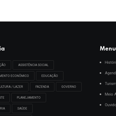
ia
Menu
Histór
AÇÃO
ASSISTÊNCIA SOCIAL
Agend
IMENTO ECONÔMICO
EDUCAÇÃO
Turis
ULTURA / LAZER
FAZENDA
GOVERNO
Meio 
NTE
PLANEJAMENTO
Ouvido
RIA
SAÚDE