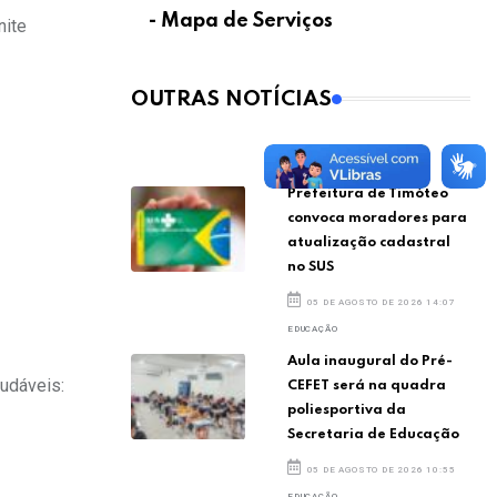
- Mapa de Serviços
nite
OUTRAS NOTÍCIAS
SAÚDE
Prefeitura de Timóteo
convoca moradores para
atualização cadastral
no SUS
05 DE AGOSTO DE 2026 14:07
EDUCAÇÃO
Aula inaugural do Pré-
udáveis:
CEFET será na quadra
poliesportiva da
Secretaria de Educação
05 DE AGOSTO DE 2026 10:55
EDUCAÇÃO