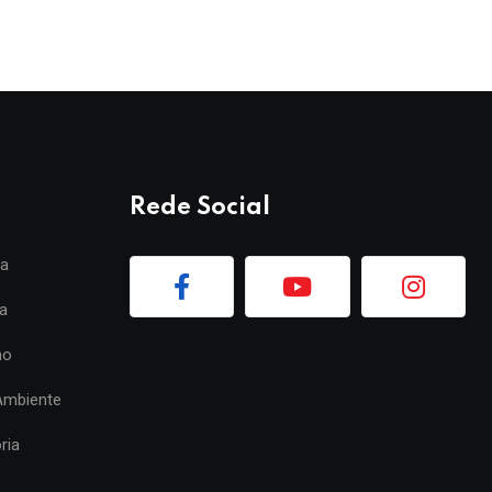
Rede Social
ia
a
mo
Ambiente
ria