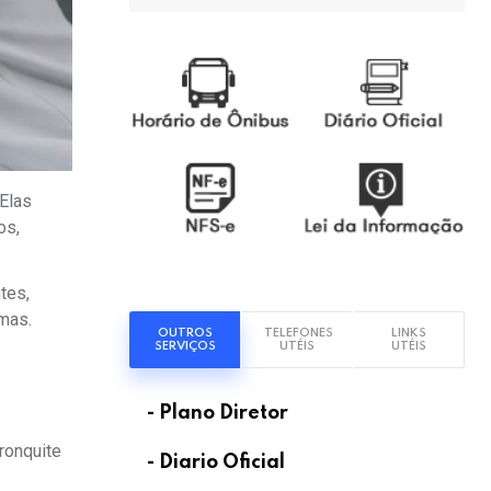
Elas
os,
tes,
mas.
OUTROS
TELEFONES
LINKS
SERVIÇOS
UTÉIS
UTÉIS
- Plano Diretor
ronquite
- Diario Oficial