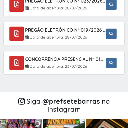
PREGÃO ELETRÔNICO Nº 023/2026 - AQUISIÇÃO DE ENXOVAL INFANTIL, EM ATENDIMENTO À SECRETARIA MUNICIPAL DE EDUCAÇÃO, ATRAVÉS DO SISTEMA DE REGISTRO DE PREÇOS (SRP).
Data de abertura: 28/07/2026
PREGÃO ELETRÔNICO Nº 019/2026 - CONTRATAÇÃO DE EMPRESA ESPECIALIZADA PARA A PRESTAÇÃO DE SERVIÇOS VETERINÁRIOS CLÍNICOS E CIRÚRGICOS, COM FOCO EM AÇÕES DE SAÚDE PÚBLICA, BEM-ESTAR ANIMAL E CONTROLE POPULACIONAL ÉTICO DE CÃES E GATOS, EM ATENDIMENTO À
Data de abertura: 28/07/2026
CONCORRÊNCIA PRESENCIAL Nº 018/2026 - PAVIMENTAÇÃO ASFÁLTICA NO BAIRRO VOTUPOCA ? ESTRADA DA RAPOSA, NO MUNICÍPIO DE SETE BARRAS/SP
Data de abertura: 23/07/2026
Siga
@‌prefsetebarras
no
Instagram