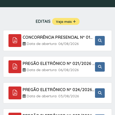
EDITAIS
Veja mais
CONCORRÊNCIA PRESENCIAL Nº 019/2025 - PAVIMENTAÇÃO ASFÁLTICA EM TRECHO DA RUA 2 NO BAIRRO VILA SOARES NO MUNICÍPIO DE SETE BARRAS/SP.
Data de abertura: 06/08/2026
PREGÃO ELETRÔNICO Nº 021/2026 - AQUISIÇÃO DE CONTENTORES E CARRINHOS, DESTINADOS A COLETIVA E MANEJO DE RESÍDUOS SÓLIDOS, ATRAVÉS DO SISTEMA DE REGISTRO DE PREÇOS (SRP)
Data de abertura: 06/08/2026
PREGÃO ELETRÔNICO Nº 024/2026 - AQUISIÇÃO DE GÁS MEDICINAL TIPO OXIGÊNIO (1,00 M3, 3,00 M3 E 10,00 M3), EM ATENDIMENTO À SECRETARIA MUNICIPAL DE SAÚDE, ATRAVÉS DO SISTEMA DE REGISTRO DE PREÇOS (SRP)
Data de abertura: 03/08/2026