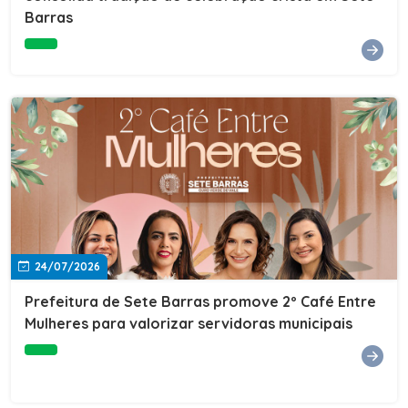
Barras
e do Instituto de Desenvolvimento Profissional
(IDEP).SERVIÇORede de Negócios 7BData: 11 de agosto
(terça-feira)Horário: 18h30Local: Rua Dr. Júlio Prestes,
692 – Centro – Sete Barras/SPPalestrante: Tiago
Ferreira – Especialista em técnicas de vendas Telecom e
fundador da empresa Seu Consultor.Inscrições: FAÇA
AQUI
24/07/2026
Prefeitura de Sete Barras promove 2º Café Entre
Mulheres para valorizar servidoras municipais