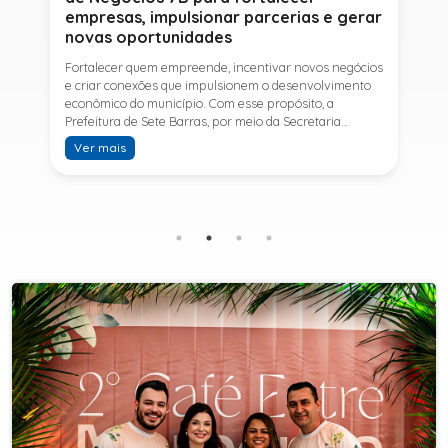
empresas, impulsionar parcerias e gerar
novas oportunidades
Fortalecer quem empreende, incentivar novos negócios
e criar conexões que impulsionem o desenvolvimento
econômico do município. Com esse propósito, a
Prefeitura de Sete Barras, por meio da Secretaria
Municipal de Turismo e Desenvolvimento Econômico,
Ver mais
promove na próxima terça-feira (11) a Rede de Negócios
7B, um encontro voltado a empresários,
empreendedores e profissionais que desejam ampliar
conhecimentos, estabelecer parcerias e identificar
novas oportunidades de crescimento.A programação
contará com a palestra de Tiago Ferreira, especialista
em técnicas de vendas para o setor de
telecomunicações e fundador da empresa Seu
Consultor, que compartilhará estratégias para
aumentar resultados, fortalecer relacionamentos
comerciais e ampliar as oportunidades de
negócios.Para a Secretária Municipal de Turismo e
Desenvolvimento Econômico, Edna Carvalho, a Rede de
Negócios 7B representa mais uma iniciativa da gestão
do Prefeito Ítalo Costa para fortalecer o
empreendedorismo e incentivar o crescimento das
empresas locais. "O Prefeito Ítalo Costa incentiva a